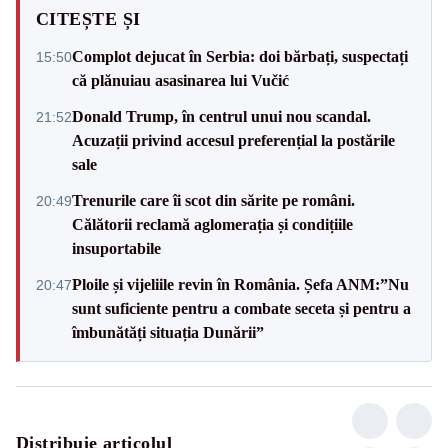
CITEȘTE ȘI
Complot dejucat în Serbia: doi bărbați, suspectați
15:50
că plănuiau asasinarea lui Vučić
Donald Trump, în centrul unui nou scandal.
21:52
Acuzații privind accesul preferențial la postările
sale
Trenurile care îi scot din sărite pe români.
20:49
Călătorii reclamă aglomerația și condițiile
insuportabile
Ploile și vijeliile revin în România. Șefa ANM:”Nu
20:47
sunt suficiente pentru a combate seceta și pentru a
îmbunătăți situația Dunării”
Distribuie articolul