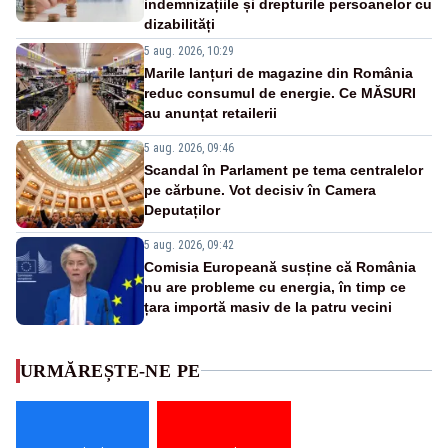
indemnizațiile și drepturile persoanelor cu
dizabilități
5 aug. 2026, 10:29
Marile lanțuri de magazine din România
reduc consumul de energie. Ce MĂSURI
au anunțat retailerii
5 aug. 2026, 09:46
Scandal în Parlament pe tema centralelor
pe cărbune. Vot decisiv în Camera
Deputaților
5 aug. 2026, 09:42
Comisia Europeană susține că România
nu are probleme cu energia, în timp ce
țara importă masiv de la patru vecini
URMĂREȘTE-NE PE