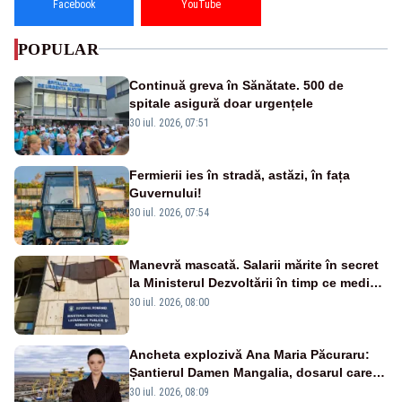
Facebook
YouTube
POPULAR
Continuă greva în Sănătate. 500 de
spitale asigură doar urgențele
30 iul. 2026, 07:51
Fermierii ies în stradă, astăzi, în fața
Guvernului!
30 iul. 2026, 07:54
Manevră mascată. Salarii mărite în secret
la Ministerul Dezvoltării în timp ce medicii
ies în stradă
30 iul. 2026, 08:00
Ancheta explozivă Ana Maria Păcuraru:
Șantierul Damen Mangalia, dosarul care
scufundă apărarea României
30 iul. 2026, 08:09