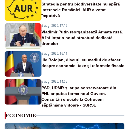
Strategia pentru biodiversitate nu apără
interesele României. AUR a votat
împotrivă
5 aug. 2026, 17:15
Vladimir Putin reorganizează Armata rusă.
A înființat o nouă structură dedicată
dronelor
5 aug. 2026, 16:11
Ilie Bolojan, discuții cu mediul de afaceri
despre economie, taxe și reformele fiscale
5 aug. 2026, 14:55
PSD, UDMR și aripa conservatoare din
PNL ar putea forma noul Guvern.
Consultări cruciale la Cotroceni
săptămâna viitoare - SURSE
ECONOMIE