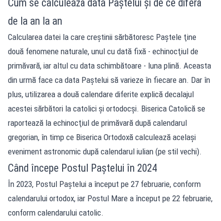
Cum se calculează data Paștelui și de ce diferă
de la an la an
Calcularea datei la care creştinii sărbătoresc Paștele ţine
două fenomene naturale, unul cu dată fixă - echinocţiul de
primăvară, iar altul cu data schimbătoare - luna plină. Aceasta
din urmă face ca data Paştelui să varieze în fiecare an. Dar în
plus, utilizarea a două calendare diferite explică decalajul
acestei sărbători la catolici şi ortodocşi. Biserica Catolică se
raportează la echinocţiul de primăvară după calendarul
gregorian, în timp ce Biserica Ortodoxă calculează acelaşi
eveniment astronomic după calendarul iulian (pe stil vechi).
Când începe Postul Paştelui în 2024
În 2023, Postul Paştelui a început pe 27 februarie, conform
calendarului ortodox, iar Postul Mare a început pe 22 februarie,
conform calendarului catolic.