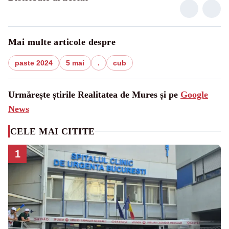
Mai multe articole despre
paste 2024
5 mai
.
cub
Urmărește știrile Realitatea de Mures și pe
Google
News
CELE MAI CITITE
1