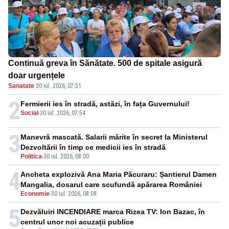
Continuă greva în Sănătate. 500 de spitale asigură
doar urgențele
Sanatate
·
30 iul. 2026, 07:51
2
Fermierii ies în stradă, astăzi, în fața Guvernului!
Social
-
30 iul. 2026, 07:54
3
Manevră mascată. Salarii mărite în secret la Ministerul
Dezvoltării în timp ce medicii ies în stradă
Politica
-
30 iul. 2026, 08:00
4
Ancheta explozivă Ana Maria Păcuraru: Șantierul Damen
Mangalia, dosarul care scufundă apărarea României
Economie
-
30 iul. 2026, 08:09
5
Dezvăluiri INCENDIARE marca Rizea TV: Ion Bazac, în
centrul unor noi acuzații publice