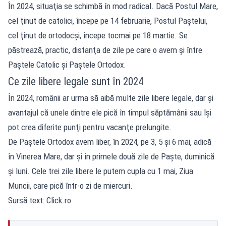
În 2024, situaţia se schimbă în mod radical. Dacă Postul Mare,
cel ţinut de catolici, începe pe 14 februarie, Postul Paştelui,
cel ţinut de ortodocşi, începe tocmai pe 18 martie. Se
păstrează, practic, distanţa de zile pe care o avem şi între
Paştele Catolic şi Paştele Ortodox.
Ce zile libere legale sunt în 2024
În 2024, românii ar urma să aibă multe zile libere legale, dar şi
avantajul că unele dintre ele pică în timpul săptămânii sau îşi
pot crea diferite punţi pentru vacanţe prelungite.
De Paştele Ortodox avem liber, în 2024, pe 3, 5 şi 6 mai, adică
în Vinerea Mare, dar şi în primele două zile de Paşte, duminică
şi luni. Cele trei zile libere le putem cupla cu 1 mai, Ziua
Muncii, care pică într-o zi de miercuri.
Sursă text: Click.ro