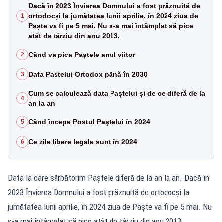
Dacă în 2023 Învierea Domnului a fost prăznuită de
ortodocși la jumătatea lunii aprilie, în 2024 ziua de
1
Paște va fi pe 5 mai. Nu s-a mai întâmplat să pice
atât de târziu din anu 2013.
Când va pica Paștele anul viitor
2
Data Paștelui Ortodox până în 2030
3
Cum se calculează data Paștelui și de ce diferă de la
4
an la an
Când începe Postul Paştelui în 2024
5
Ce zile libere legale sunt în 2024
6
Data la care sărbătorim Paștele diferă de la an la an. Dacă în
2023 Învierea Domnului a fost prăznuită de ortodocși la
jumătatea lunii aprilie, în 2024 ziua de Paște va fi pe 5 mai. Nu
s-a mai întâmplat să pice atât de târziu din anu 2013.