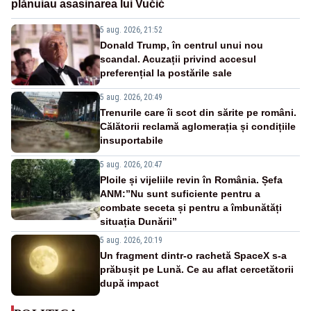
plănuiau asasinarea lui Vučić
5 aug. 2026, 21:52
Donald Trump, în centrul unui nou
scandal. Acuzații privind accesul
preferențial la postările sale
5 aug. 2026, 20:49
Trenurile care îi scot din sărite pe români.
Călătorii reclamă aglomerația și condițiile
insuportabile
5 aug. 2026, 20:47
Ploile și vijeliile revin în România. Șefa
ANM:”Nu sunt suficiente pentru a
combate seceta și pentru a îmbunătăți
situația Dunării”
5 aug. 2026, 20:19
Un fragment dintr-o rachetă SpaceX s-a
prăbușit pe Lună. Ce au aflat cercetătorii
după impact