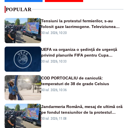
POPULAR
Tensiuni la protestul fermierilor, s-au
folosit gaze lacrimogene. Televiziunea
Poporului face apel la calm – LIVE TEXT
30 iul. 2026, 10:20
UEFA va organiza o şedinţă de urgenţă
privind planurile FIFA pentru Cupa
Mondială
30 iul. 2026, 10:33
COD PORTOCALIU de caniculă:
temperaturi de 38 de grade Celsius
30 iul. 2026, 10:36
Jandarmeria Română, mesaj de ultimă oră
pe fondul tensiunilor de la protestul
masiv al fermierilor - VIDEO
30 iul. 2026, 11:08