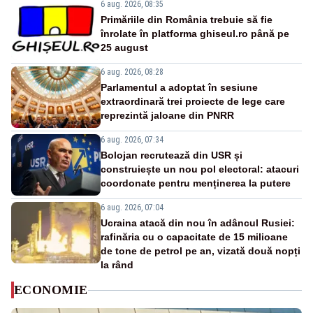
6 aug. 2026, 08:35
Primăriile din România trebuie să fie
înrolate în platforma ghiseul.ro până pe
25 august
6 aug. 2026, 08:28
Parlamentul a adoptat în sesiune
extraordinară trei proiecte de lege care
reprezintă jaloane din PNRR
6 aug. 2026, 07:34
Bolojan recrutează din USR și
construiește un nou pol electoral: atacuri
coordonate pentru menținerea la putere
6 aug. 2026, 07:04
Ucraina atacă din nou în adâncul Rusiei:
rafinăria cu o capacitate de 15 milioane
de tone de petrol pe an, vizată două nopți
la rând
ECONOMIE