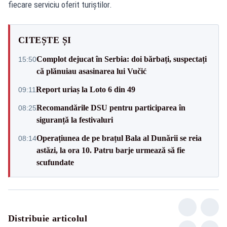
fiecare serviciu oferit turiștilor.
CITEȘTE ȘI
Complot dejucat în Serbia: doi bărbați, suspectați
15:50
că plănuiau asasinarea lui Vučić
Report uriaș la Loto 6 din 49
09:11
Recomandările DSU pentru participarea în
08:25
siguranță la festivaluri
Operațiunea de pe brațul Bala al Dunării se reia
08:14
astăzi, la ora 10. Patru barje urmează să fie
scufundate
Distribuie articolul