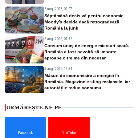
6 aug. 2026, 08:07
Săptămână decisivă pentru economie:
Moody’s decide dacă retrogradează
România la junk
6 aug. 2026, 07:32
Consum uriaș de energie miercuri seară:
România a fost nevoită să importe
aproape o treime din necesar
5 aug. 2026, 19:54
Măsuri de economisire a energiei în
România. Magazinele sting reclamele, iar
autoritățile reduc consumul
URMĂREȘTE-NE PE
Facebook
YouTube