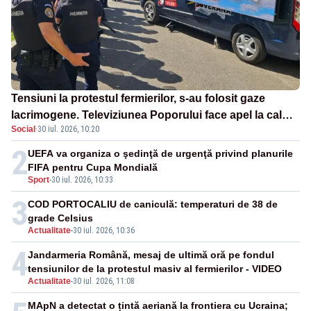
Tensiuni la protestul fermierilor, s-au folosit gaze
lacrimogene. Televiziunea Poporului face apel la calm
Social
·
30 iul. 2026, 10:20
– LIVE TEXT
2
UEFA va organiza o şedinţă de urgenţă privind planurile
FIFA pentru Cupa Mondială
Sport
-
30 iul. 2026, 10:33
3
COD PORTOCALIU de caniculă: temperaturi de 38 de
grade Celsius
Actualitate
-
30 iul. 2026, 10:36
4
Jandarmeria Română, mesaj de ultimă oră pe fondul
tensiunilor de la protestul masiv al fermierilor - VIDEO
Actualitate
-
30 iul. 2026, 11:08
MApN a detectat o țintă aeriană la frontiera cu Ucraina;