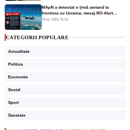
MApN a detectat o țintă aeriană la
frontiera cu Ucraina; mesaj RO-Alert
transmis în județul Tulcea
30 iul. 2026, 10:16
CATEGORII POPULARE
Actualitate
Politica
Economie
Social
Sport
Sanatate