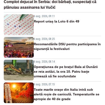
Complot dejucat în Serbia: doi bărbați, suspectați că
plănuiau asasinarea lui Vučić
6 aug. 2026, 09:11
Report uriaș la Loto 6 din 49
6 aug. 2026, 08:25
Recomandările DSU pentru participarea în
siguranță la festivaluri
6 aug. 2026, 08:14
Operațiunea de pe brațul Bala al Dunării
se reia astăzi, la ora 10. Patru barje
urmează să fie scufundate
6 aug. 2026, 07:15
Toate marile orașe din Italia intră sub
alertă roșie de caniculă. Temperaturile se
apropie de 40 de grade