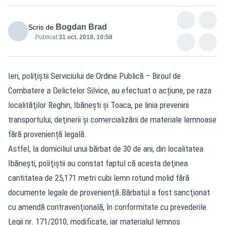
Bogdan Brad
Scris de
Publicat:
31 oct. 2018, 10:58
Ieri, poliţiştii Serviciului de Ordine Publică – Biroul de
Combatere a Delictelor Silvice, au efectuat o acțiune, pe raza
localităţilor Reghin, Ibăneşti şi Toaca, pe linia prevenirii
transportului, deţinerii și comercializării de materiale lemnoase
fără proveniență legală.
Astfel, la domiciliul unui bărbat de 30 de ani, din localitatea
Ibăneşti, poliţiştii au constat faptul că acesta deţinea
cantitatea de 25,171 metri cubi lemn rotund molid fără
documente legale de provenienţă.Bărbatul a fost sancţionat
cu amendă contravenţională, în conformitate cu prevederile
Legii nr. 171/2010, modificate, iar materialul lemnos