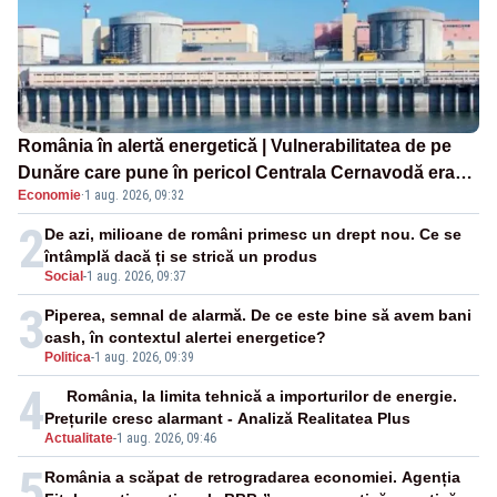
România în alertă energetică | Vulnerabilitatea de pe
Dunăre care pune în pericol Centrala Cernavodă era
Economie
·
1 aug. 2026, 09:32
cunoscută de pe vremea lui Ceaușescu
2
De azi, milioane de români primesc un drept nou. Ce se
întâmplă dacă ți se strică un produs
Social
-
1 aug. 2026, 09:37
3
Piperea, semnal de alarmă. De ce este bine să avem bani
cash, în contextul alertei energetice?
Politica
-
1 aug. 2026, 09:39
4
România, la limita tehnică a importurilor de energie.
Prețurile cresc alarmant - Analiză Realitatea Plus
Actualitate
-
1 aug. 2026, 09:46
5
România a scăpat de retrogradarea economiei. Agenția