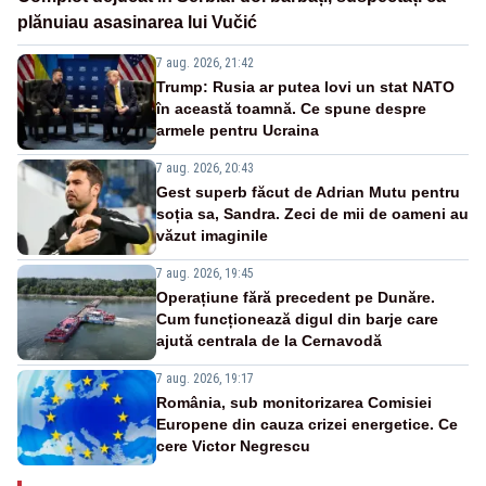
plănuiau asasinarea lui Vučić
7 aug. 2026, 21:42
Trump: Rusia ar putea lovi un stat NATO
în această toamnă. Ce spune despre
armele pentru Ucraina
7 aug. 2026, 20:43
Gest superb făcut de Adrian Mutu pentru
soția sa, Sandra. Zeci de mii de oameni au
văzut imaginile
7 aug. 2026, 19:45
Operațiune fără precedent pe Dunăre.
Cum funcționează digul din barje care
ajută centrala de la Cernavodă
7 aug. 2026, 19:17
România, sub monitorizarea Comisiei
Europene din cauza crizei energetice. Ce
cere Victor Negrescu