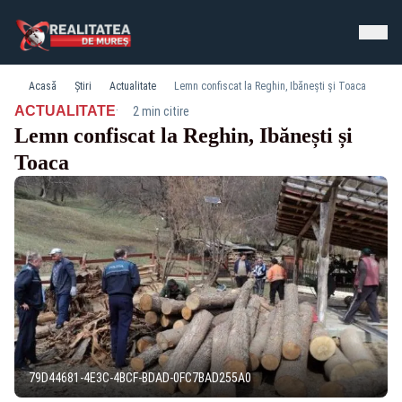
Acasă
Știri
Actualitate
Lemn confiscat la Reghin, Ibănești și Toaca
·
ACTUALITATE
2 min citire
Lemn confiscat la Reghin, Ibănești și
Toaca
79D44681-4E3C-4BCF-BDAD-0FC7BAD255A0