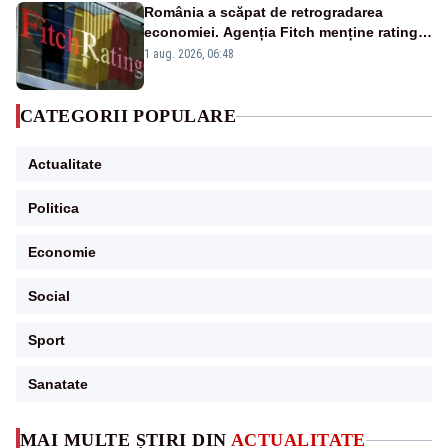
România a scăpat de retrogradarea
economiei. Agenția Fitch menține ratingul
„BBB-” cu perspectivă negativă
1 aug. 2026, 06:48
CATEGORII POPULARE
Actualitate
Politica
Economie
Social
Sport
Sanatate
MAI MULTE ȘTIRI DIN
ACTUALITATE