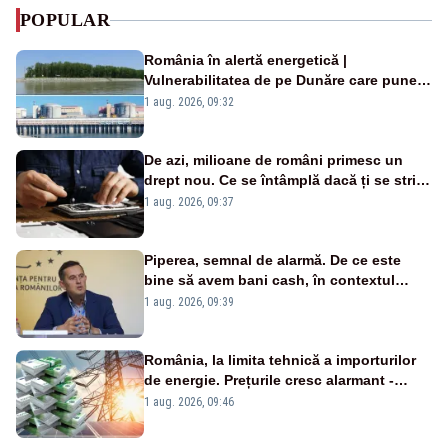
POPULAR
România în alertă energetică |
Vulnerabilitatea de pe Dunăre care pune
în pericol Centrala Cernavodă era
1 aug. 2026, 09:32
cunoscută de pe vremea lui Ceaușescu
De azi, milioane de români primesc un
drept nou. Ce se întâmplă dacă ți se strică
un produs
1 aug. 2026, 09:37
Piperea, semnal de alarmă. De ce este
bine să avem bani cash, în contextul
alertei energetice?
1 aug. 2026, 09:39
România, la limita tehnică a importurilor
de energie. Prețurile cresc alarmant -
Analiză Realitatea Plus
1 aug. 2026, 09:46