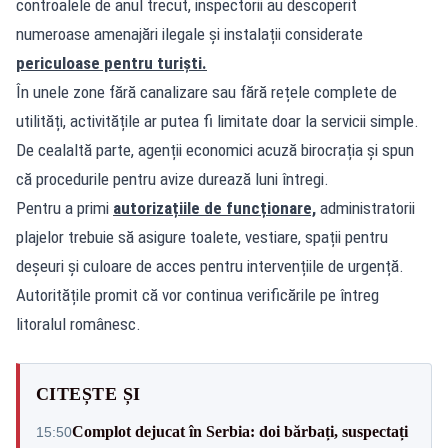
controalele de anul trecut, inspectorii au descoperit
numeroase amenajări ilegale și instalații considerate
periculoase pentru turiști.
În unele zone fără canalizare sau fără rețele complete de
utilități, activitățile ar putea fi limitate doar la servicii simple.
De cealaltă parte, agenții economici acuză birocrația și spun
că procedurile pentru avize durează luni întregi.
Pentru a primi
autorizațiile de funcționare,
administratorii
plajelor trebuie să asigure toalete, vestiare, spații pentru
deșeuri și culoare de acces pentru intervențiile de urgență.
Autoritățile promit că vor continua verificările pe întreg
litoralul românesc.
CITEȘTE ȘI
Complot dejucat în Serbia: doi bărbați, suspectați
15:50