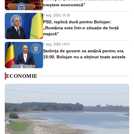
creștere economică”
7 aug. 2026, 15:26
PSD, replică dură pentru Bolojan:
„România este într-o situație de forță
majoră”
7 aug. 2026, 14:51
Ședința de guvern se amână pentru ora
15:00. Bolojan nu a obținut toate avizele
ECONOMIE