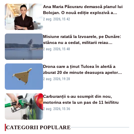
Ana Maria Păcuraru demască planul lui
Bolojan. O nouă ediție explozivă a
emisiunii „Miza Zilei” la Realitatea PLUS
2 aug. 2026, 15:42
Misiune ratată la Izvoarele, pe Dunăre:
stânca nu a cedat, militarii reiau
detonările luni – VIDEO
2 aug. 2026, 15:48
Drona care a ținut Tulcea în alertă a
zburat 20 de minute deasupra apelor
României. Au fost ridicate două F-16
2 aug. 2026, 19:28
Carburanții s-au scumpit din nou,
motorina este la un pas de 11 lei/litru
2 aug. 2026, 15:36
CATEGORII POPULARE