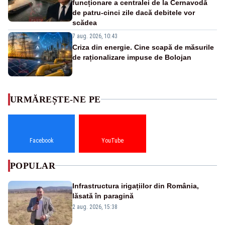
funcționare a centralei de la Cernavodă
de patru-cinci zile dacă debitele vor
scădea
7 aug. 2026, 10:43
Criza din energie. Cine scapă de măsurile
de raționalizare impuse de Bolojan
URMĂREȘTE-NE PE
Facebook
YouTube
POPULAR
Infrastructura irigațiilor din România,
lăsată în paragină
2 aug. 2026, 15:38