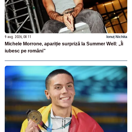
9 aug. 2026, 08:11
Ionuț Nichita
Michele Morrone, apariție surpriză la Summer Well: „Îi
iubesc pe români”