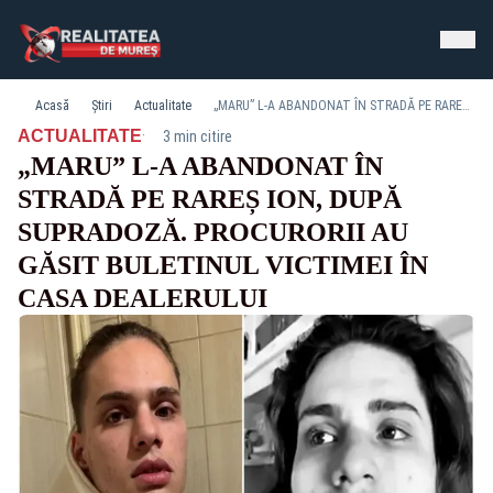
Acasă
Știri
Actualitate
„MARU” L-A ABANDONAT ÎN STRADĂ PE RAREȘ ION, DUPĂ SUPRADOZĂ. PROCURORII AU GĂSIT BULETINUL VICTIMEI ÎN CASA DEALERULUI
·
ACTUALITATE
3 min citire
„MARU” L-A ABANDONAT ÎN
STRADĂ PE RAREȘ ION, DUPĂ
SUPRADOZĂ. PROCURORII AU
GĂSIT BULETINUL VICTIMEI ÎN
CASA DEALERULUI