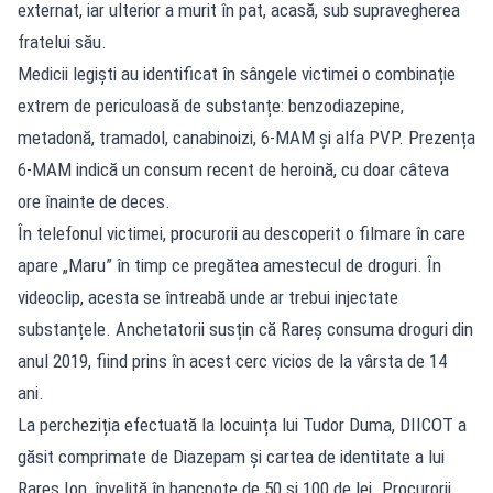
externat, iar ulterior a murit în pat, acasă, sub supravegherea
fratelui său.
Medicii legiști au identificat în sângele victimei o combinație
extrem de periculoasă de substanțe: benzodiazepine,
metadonă, tramadol, canabinoizi, 6-MAM și alfa PVP. Prezența
6-MAM indică un consum recent de heroină, cu doar câteva
ore înainte de deces.
În telefonul victimei, procurorii au descoperit o filmare în care
apare „Maru” în timp ce pregătea amestecul de droguri. În
videoclip, acesta se întreabă unde ar trebui injectate
substanțele. Anchetatorii susțin că Rareș consuma droguri din
anul 2019, fiind prins în acest cerc vicios de la vârsta de 14
ani.
La percheziția efectuată la locuința lui Tudor Duma, DIICOT a
găsit comprimate de Diazepam și cartea de identitate a lui
Rareș Ion, învelită în bancnote de 50 și 100 de lei. Procurorii