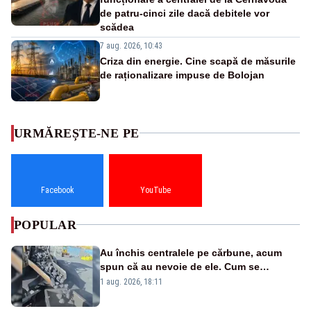
de patru-cinci zile dacă debitele vor
scădea
7 aug. 2026, 10:43
Criza din energie. Cine scapă de măsurile
de raționalizare impuse de Bolojan
URMĂREȘTE-NE PE
Facebook
YouTube
POPULAR
Au închis centralele pe cărbune, acum
spun că au nevoie de ele. Cum se
pasează vina în plină criză energetică
1 aug. 2026, 18:11