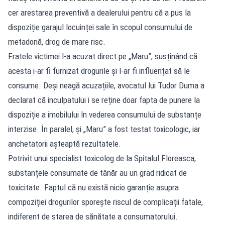
cer arestarea preventivă a dealerului pentru că a pus la
dispoziție garajul locuinței sale în scopul consumului de
metadonă, drog de mare risc.
Fratele victimei l-a acuzat direct pe „Maru”, susținând că
acesta i-ar fi furnizat drogurile și l-ar fi influențat să le
consume. Deși neagă acuzațiile, avocatul lui Tudor Duma a
declarat că inculpatului i se reține doar fapta de punere la
dispoziție a imobilului în vederea consumului de substanțe
interzise. În paralel, și „Maru” a fost testat toxicologic, iar
anchetatorii așteaptă rezultatele.
Potrivit unui specialist toxicolog de la Spitalul Floreasca,
substanțele consumate de tânăr au un grad ridicat de
toxicitate. Faptul că nu există nicio garanție asupra
compoziției drogurilor sporește riscul de complicații fatale,
indiferent de starea de sănătate a consumatorului.