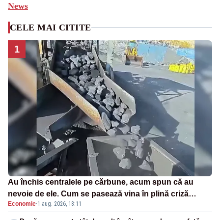
News
CELE MAI CITITE
1
Au închis centralele pe cărbune, acum spun că au
nevoie de ele. Cum se pasează vina în plină criză
Economie
·
1 aug. 2026, 18:11
energetică