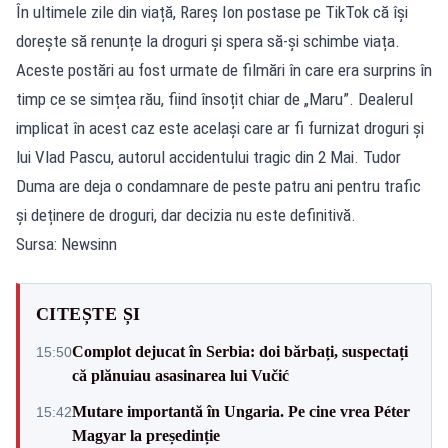
În ultimele zile din viață, Rareș Ion postase pe TikTok că își
dorește să renunțe la droguri și spera să-și schimbe viața.
Aceste postări au fost urmate de filmări în care era surprins în
timp ce se simțea rău, fiind însoțit chiar de „Maru”. Dealerul
implicat în acest caz este același care ar fi furnizat droguri și
lui Vlad Pascu, autorul accidentului tragic din 2 Mai. Tudor
Duma are deja o condamnare de peste patru ani pentru trafic
și deținere de droguri, dar decizia nu este definitivă.
Sursa: Newsinn
CITEȘTE ȘI
Complot dejucat în Serbia: doi bărbați, suspectați
15:50
că plănuiau asasinarea lui Vučić
Mutare importantă în Ungaria. Pe cine vrea Péter
15:42
Magyar la președinție