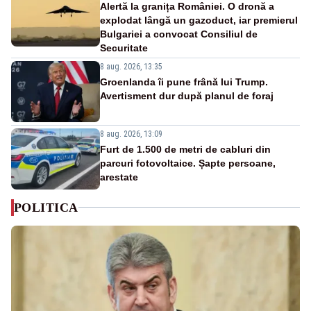
Alertă la granița României. O dronă a
explodat lângă un gazoduct, iar premierul
Bulgariei a convocat Consiliul de
Securitate
8 aug. 2026, 13:35
Groenlanda îi pune frână lui Trump.
Avertisment dur după planul de foraj
8 aug. 2026, 13:09
Furt de 1.500 de metri de cabluri din
parcuri fotovoltaice. Șapte persoane,
arestate
POLITICA