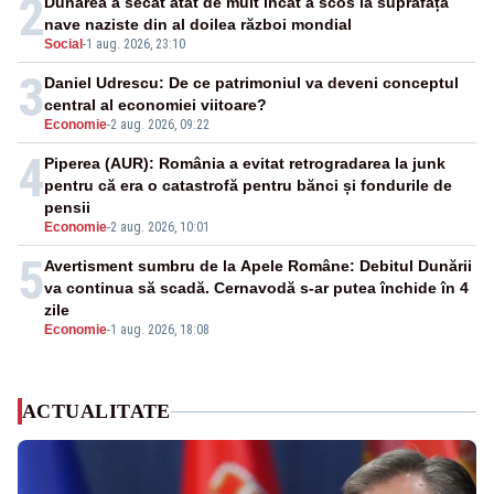
2
Dunărea a secat atât de mult încât a scos la suprafață
nave naziste din al doilea război mondial
Social
-
1 aug. 2026, 23:10
3
Daniel Udrescu: De ce patrimoniul va deveni conceptul
central al economiei viitoare?
Economie
-
2 aug. 2026, 09:22
4
Piperea (AUR): România a evitat retrogradarea la junk
pentru că era o catastrofă pentru bănci și fondurile de
pensii
Economie
-
2 aug. 2026, 10:01
5
Avertisment sumbru de la Apele Române: Debitul Dunării
va continua să scadă. Cernavodă s-ar putea închide în 4
zile
Economie
-
1 aug. 2026, 18:08
ACTUALITATE