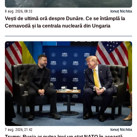
8 aug. 2026, 08:32
Ionuț Nichita
Vești de ultimă oră despre Dunăre. Ce se întâmplă la
Cernavodă și la centrala nucleară din Ungaria
7 aug. 2026, 21:42
Ionuț Nichita
Trump: Rusia ar putea lovi un stat NATO în această