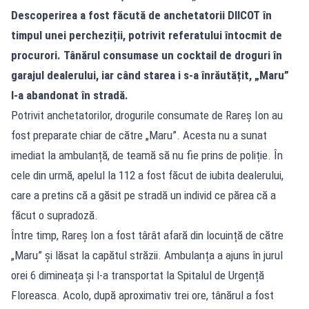
Descoperirea a fost făcută de anchetatorii DIICOT în
timpul unei percheziții, potrivit referatului întocmit de
procurori. Tânărul consumase un cocktail de droguri în
garajul dealerului, iar când starea i s-a înrăutățit, „Maru”
l-a abandonat în stradă.
Potrivit anchetatorilor, drogurile consumate de Rareș Ion au
fost preparate chiar de către „Maru”. Acesta nu a sunat
imediat la ambulanță, de teamă să nu fie prins de poliție. În
cele din urmă, apelul la 112 a fost făcut de iubita dealerului,
care a pretins că a găsit pe stradă un individ ce părea că a
făcut o supradoză.
Între timp, Rareș Ion a fost târât afară din locuință de către
„Maru” și lăsat la capătul străzii. Ambulanța a ajuns în jurul
orei 6 dimineața și l-a transportat la Spitalul de Urgență
Floreasca. Acolo, după aproximativ trei ore, tânărul a fost