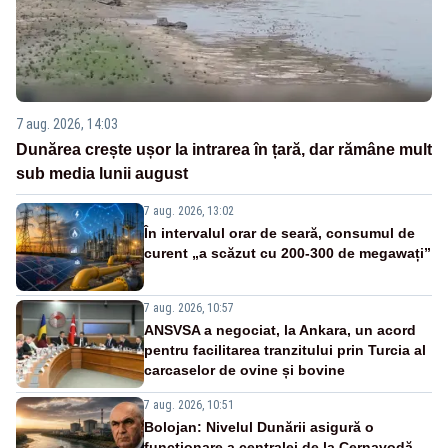
7 aug. 2026, 14:03
Dunărea crește ușor la intrarea în țară, dar rămâne mult
sub media lunii august
7 aug. 2026, 13:02
În intervalul orar de seară, consumul de
curent „a scăzut cu 200-300 de megawați”
7 aug. 2026, 10:57
ANSVSA a negociat, la Ankara, un acord
pentru facilitarea tranzitului prin Turcia al
carcaselor de ovine și bovine
7 aug. 2026, 10:51
Bolojan: Nivelul Dunării asigură o
funcționare a centralei de la Cernavodă