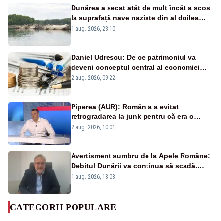
Dunărea a secat atât de mult încât a scos
la suprafață nave naziste din al doilea
război mondial
1 aug. 2026, 23:10
Daniel Udrescu: De ce patrimoniul va
deveni conceptul central al economiei
viitoare?
2 aug. 2026, 09:22
Piperea (AUR): România a evitat
retrogradarea la junk pentru că era o
catastrofă pentru bănci și fondurile de
2 aug. 2026, 10:01
pensii
Avertisment sumbru de la Apele Române:
Debitul Dunării va continua să scadă.
Cernavodă s-ar putea închide în 4 zile
1 aug. 2026, 18:08
CATEGORII POPULARE