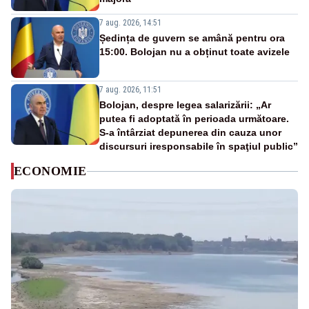
7 aug. 2026, 14:51
Ședința de guvern se amână pentru ora
15:00. Bolojan nu a obținut toate avizele
7 aug. 2026, 11:51
Bolojan, despre legea salarizării: „Ar
putea fi adoptată în perioada următoare.
S-a întârziat depunerea din cauza unor
discursuri iresponsabile în spaţiul public”
ECONOMIE