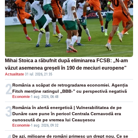
Mihai Stoica a răbufnit după eliminarea FCSB: „N-am
văzut asemenea greșeli în 190 de meciuri europene”
Actualitate
·
31 iul. 2026, 21:35
2
România a scăpat de retrogradarea economiei. Agenția
Fitch menține ratingul „BBB-” cu perspectivă negativă
Economie
-
1 aug. 2026, 06:48
3
România în alertă energetică | Vulnerabilitatea de pe
Dunăre care pune în pericol Centrala Cernavodă era
cunoscută de pe vremea lui Ceaușescu
Economie
-
1 aug. 2026, 09:32
De azi, milioane de români primesc un drept nou. Ce se