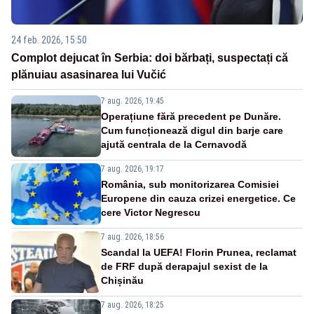
24 feb. 2026, 15:50
Complot dejucat în Serbia: doi bărbați, suspectați că
plănuiau asasinarea lui Vučić
7 aug. 2026, 19:45
Operațiune fără precedent pe Dunăre.
Cum funcționează digul din barje care
ajută centrala de la Cernavodă
7 aug. 2026, 19:17
România, sub monitorizarea Comisiei
Europene din cauza crizei energetice. Ce
cere Victor Negrescu
7 aug. 2026, 18:56
Scandal la UEFA! Florin Prunea, reclamat
de FRF după derapajul sexist de la
Chișinău
7 aug. 2026, 18:25