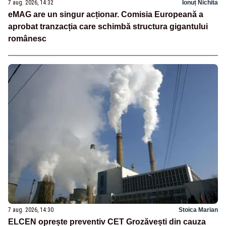
7 aug. 2026, 14:32
Ionuț Nichita
eMAG are un singur acționar. Comisia Europeană a
aprobat tranzacția care schimbă structura gigantului
românesc
7 aug. 2026, 14:30
Stoica Marian
ELCEN oprește preventiv CET Grozăvești din cauza