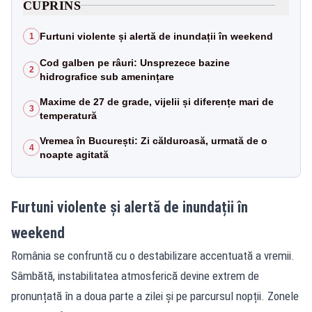
CUPRINS
Furtuni violente și alertă de inundații în weekend
1
Cod galben pe râuri: Unsprezece bazine
2
hidrografice sub amenințare
Maxime de 27 de grade, vijelii și diferențe mari de
3
temperatură
Vremea în București: Zi călduroasă, urmată de o
4
noapte agitată
Furtuni violente și alertă de inundații în
weekend
România se confruntă cu o destabilizare accentuată a vremii.
Sâmbătă, instabilitatea atmosferică devine extrem de
pronunțată în a doua parte a zilei și pe parcursul nopții. Zonele