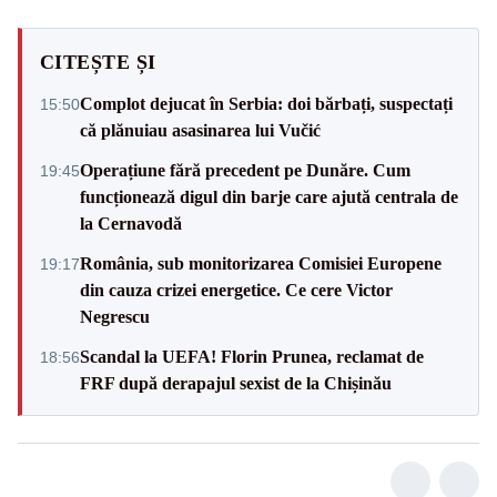
CITEȘTE ȘI
Complot dejucat în Serbia: doi bărbați, suspectați
15:50
că plănuiau asasinarea lui Vučić
Operațiune fără precedent pe Dunăre. Cum
19:45
funcționează digul din barje care ajută centrala de
la Cernavodă
România, sub monitorizarea Comisiei Europene
19:17
din cauza crizei energetice. Ce cere Victor
Negrescu
Scandal la UEFA! Florin Prunea, reclamat de
18:56
FRF după derapajul sexist de la Chișinău