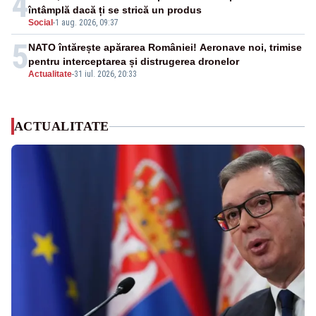
4
întâmplă dacă ți se strică un produs
Social
-
1 aug. 2026, 09:37
5
NATO întărește apărarea României! Aeronave noi, trimise
pentru interceptarea și distrugerea dronelor
Actualitate
-
31 iul. 2026, 20:33
ACTUALITATE