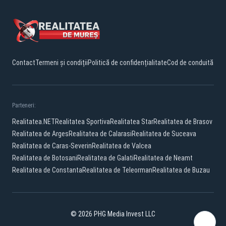
Contact
Termeni și condiții
Politică de confidențialitate
Cod de conduită
Parteneri:
Realitatea.NET
Realitatea Sportiva
Realitatea Star
Realitatea de Brasov
Realitatea de Arges
Realitatea de Calarasi
Realitatea de Suceava
Realitatea de Caras-Severin
Realitatea de Valcea
Realitatea de Botosani
Realitatea de Galati
Realitatea de Neamt
Realitatea de Constanta
Realitatea de Teleorman
Realitatea de Buzau
© 2026 PHG Media Invest LLC
Facebook
YouTube