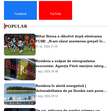
Facebook
YouTube
POPULAR
Mihai Stoica a răbufnit după eliminarea
FCSB: „N-am văzut asemenea greșeli în
190 de meciuri europene”
31 iul. 2026, 21:35
România a scăpat de retrogradarea
economiei. Agenția Fitch menține ratingul
„BBB-” cu perspectivă negativă
1 aug. 2026, 06:48
România în alertă energetică |
Vulnerabilitatea de pe Dunăre care pune
în pericol Centrala Cernavodă era
1 aug. 2026, 09:32
cunoscută de pe vremea lui Ceaușescu
De azi, milioane de români primesc un