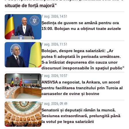
situație de forță majoră”
7 aug. 2026, 14:51
Ședința de guvern se amână pentru ora
15:00. Bolojan nu a obținut toate avizele
7 aug. 2026, 11:51
Bolojan, despre legea salarizării: „Ar
putea fi adoptată în perioada următoare.
S-a întârziat depunerea din cauza unor
discursuri iresponsabile în spaţiul public”
7 aug. 2026, 10:57
ANSVSA a negociat, la Ankara, un acord
pentru facilitarea tranzitului prin Turcia al
carcaselor de ovine și bovine
7 aug. 2026, 09:49
Senatorii și deputații rămân la muncă.
Sesiunea extraordinară, prelungită până
la votul pe legea salarizării