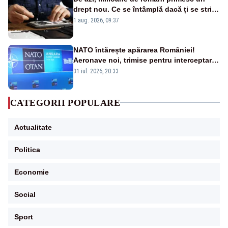
drept nou. Ce se întâmplă dacă ți se strică
un produs
1 aug. 2026, 09:37
NATO întărește apărarea României!
Aeronave noi, trimise pentru interceptarea
și distrugerea dronelor
31 iul. 2026, 20:33
CATEGORII POPULARE
Actualitate
Politica
Economie
Social
Sport