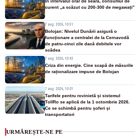
În intervalul orar de seară, consumul de
curent „a scăzut cu 200-300 de megawați”
7 aug. 2026, 10:51
Bolojan: Nivelul Dunării asigură o
funcționare a centralei de la Cernavodă
de patru-cinci zile dacă debitele vor
scădea
7 aug. 2026, 10:43
Criza din energie. Cine scapă de măsurile
de raționalizare impuse de Bolojan
7 aug. 2026, 10:01
Tarifele pentru rovinietă și sistemul
TollRo se aplică de la 1 octombrie 2026.
Ce se schimbă pentru șoferi și
transportatori
URMĂREȘTE-NE PE