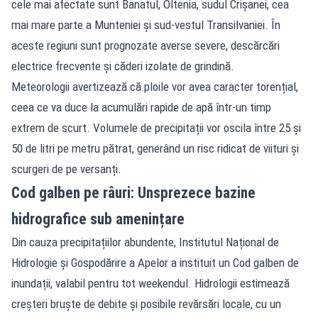
cele mai afectate sunt Banatul, Oltenia, sudul Crișanei, cea
mai mare parte a Munteniei și sud-vestul Transilvaniei. În
aceste regiuni sunt prognozate averse severe, descărcări
electrice frecvente și căderi izolate de grindină.
Meteorologii avertizează că ploile vor avea caracter torențial,
ceea ce va duce la acumulări rapide de apă într-un timp
extrem de scurt. Volumele de precipitații vor oscila între 25 și
50 de litri pe metru pătrat, generând un risc ridicat de viituri și
scurgeri de pe versanți.
Cod galben pe râuri: Unsprezece bazine
hidrografice sub amenințare
Din cauza precipitațiilor abundente, Institutul Național de
Hidrologie și Gospodărire a Apelor a instituit un Cod galben de
inundații, valabil pentru tot weekendul. Hidrologii estimează
creșteri bruște de debite și posibile revărsări locale, cu un