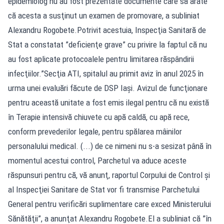
epidemiolog nu au fost prezentate documente care să arate
că acesta a susţinut un examen de promovare, a subliniat
Alexandru Rogobete.Potrivit acestuia, Inspecţia Sanitară de
Stat a constatat ”deficienţe grave” cu privire la faptul că nu
au fost aplicate protocoalele pentru limitarea răspândirii
infecţiilor.”Secţia ATI, spitalul au primit aviz în anul 2025 în
urma unei evaluări făcute de DSP Iaşi. Avizul de funcţionare
pentru această unitate a fost emis ilegal pentru că nu există
în Terapie intensivă chiuvete cu apă caldă, cu apă rece,
conform prevederilor legale, pentru spălarea mâinilor
personalului medical. (...) de ce nimeni nu s-a sesizat până în
momentul acestui control, Parchetul va aduce aceste
răspunsuri pentru că, vă anunţ, raportul Corpului de Control şi
al Inspecţiei Sanitare de Stat vor fi transmise Parchetului
General pentru verificări suplimentare care exced Ministerului
Sănătăţii”, a anunţat Alexandru Rogobete.El a subliniat că ”în