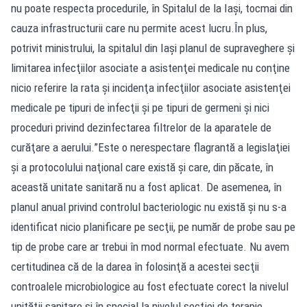
nu poate respecta procedurile, în Spitalul de la Iaşi, tocmai din
cauza infrastructurii care nu permite acest lucru.În plus,
potrivit ministrului, la spitalul din Iaşi planul de supraveghere şi
limitarea infecţiilor asociate a asistenţei medicale nu conţine
nicio referire la rata şi incidenţa infecţiilor asociate asistenţei
medicale pe tipuri de infecţii şi pe tipuri de germeni şi nici
proceduri privind dezinfectarea filtrelor de la aparatele de
curăţare a aerului.”Este o nerespectare flagrantă a legislaţiei
şi a protocolului naţional care există şi care, din păcate, în
această unitate sanitară nu a fost aplicat. De asemenea, în
planul anual privind controlul bacteriologic nu există şi nu s-a
identificat nicio planificare pe secţii, pe număr de probe sau pe
tip de probe care ar trebui în mod normal efectuate. Nu avem
certitudinea că de la darea în folosinţă a acestei secţii
controalele microbiologice au fost efectuate corect la nivelul
unităţii sanitare şi în special la nivelul secţiei de terapie