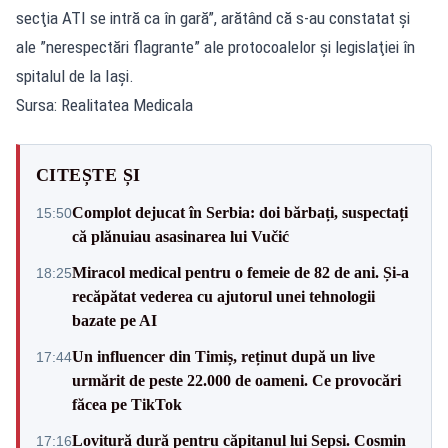
secţia ATI se intră ca în gară”, arătând că s-au constatat şi
ale ”nerespectări flagrante” ale protocoalelor şi legislaţiei în
spitalul de la Iaşi.
Sursa: Realitatea Medicala
CITEȘTE ȘI
Complot dejucat în Serbia: doi bărbați, suspectați
15:50
că plănuiau asasinarea lui Vučić
Miracol medical pentru o femeie de 82 de ani. Și-a
18:25
recăpătat vederea cu ajutorul unei tehnologii
bazate pe AI
Un influencer din Timiș, reținut după un live
17:44
urmărit de peste 22.000 de oameni. Ce provocări
făcea pe TikTok
Lovitură dură pentru căpitanul lui Sepsi. Cosmin
17:16