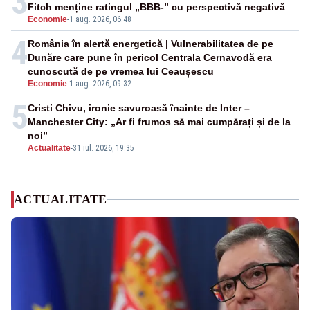
3
Fitch menține ratingul „BBB-” cu perspectivă negativă
Economie
-
1 aug. 2026, 06:48
4
România în alertă energetică | Vulnerabilitatea de pe
Dunăre care pune în pericol Centrala Cernavodă era
cunoscută de pe vremea lui Ceaușescu
Economie
-
1 aug. 2026, 09:32
5
Cristi Chivu, ironie savuroasă înainte de Inter –
Manchester City: „Ar fi frumos să mai cumpărați și de la
noi”
Actualitate
-
31 iul. 2026, 19:35
ACTUALITATE