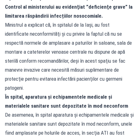
Control al ministerului au evidenţiat ”deficienţe grave” la
limitarea răspândirii infecțiilor nosocomiale.
Ministrul a explicat că, în spitalul de la Iaşi, au fost
identificate neconformităţi şi cu privire la faptul că nu se
respectă normele de amplasare a paturilor în saloane, sala de
montare a cateterelor venoase centrale nu dispune de apă
sterilă conform recomandărilor, deşi în acest spaţiu se fac
manevre invazive care necesită măsuri suplimentare de
protecţie pentru evitarea infectării pacienţilor cu germeni
patogeni.
În spital, aparatura şi echipamentele medicale şi
materialele sanitare sunt depozitate în mod neconform
De asemenea, în spital aparatura şi echipamentele medicale şi
materialele sanitare sunt depozitate în mod neconform, unele
fiind amplasate pe holurile de acces, în secţia ATI au fost