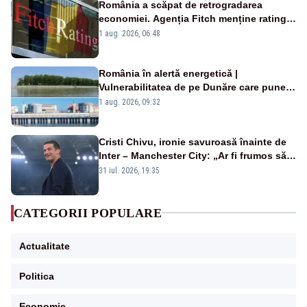
România a scăpat de retrogradarea
economiei. Agenția Fitch menține ratingul
„BBB-” cu perspectivă negativă
1 aug. 2026, 06:48
România în alertă energetică |
Vulnerabilitatea de pe Dunăre care pune
în pericol Centrala Cernavodă era
1 aug. 2026, 09:32
cunoscută de pe vremea lui Ceaușescu
Cristi Chivu, ironie savuroasă înainte de
Inter – Manchester City: „Ar fi frumos să
mai cumpărați și de la noi”
31 iul. 2026, 19:35
CATEGORII POPULARE
Actualitate
Politica
Economie