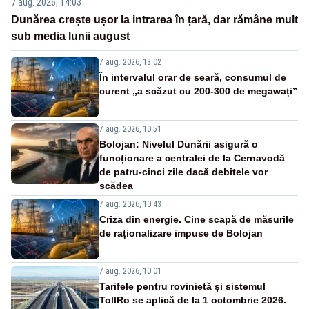
7 aug. 2026, 14:03
Dunărea crește ușor la intrarea în țară, dar rămâne mult
sub media lunii august
7 aug. 2026, 13:02
În intervalul orar de seară, consumul de
curent „a scăzut cu 200-300 de megawați”
7 aug. 2026, 10:51
Bolojan: Nivelul Dunării asigură o
funcționare a centralei de la Cernavodă
de patru-cinci zile dacă debitele vor
scădea
7 aug. 2026, 10:43
Criza din energie. Cine scapă de măsurile
de raționalizare impuse de Bolojan
7 aug. 2026, 10:01
Tarifele pentru rovinietă și sistemul
TollRo se aplică de la 1 octombrie 2026.