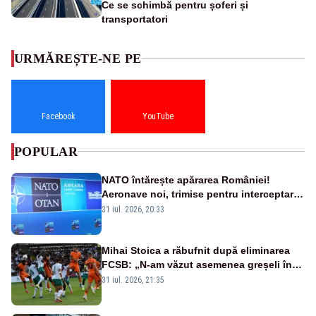
Ce se schimbă pentru șoferi și
transportatori
URMĂREȘTE-NE PE
Facebook
YouTube
POPULAR
NATO întărește apărarea României!
Aeronave noi, trimise pentru interceptarea
și distrugerea dronelor
31 iul. 2026, 20:33
Mihai Stoica a răbufnit după eliminarea
FCSB: „N-am văzut asemenea greșeli în
190 de meciuri europene”
31 iul. 2026, 21:35