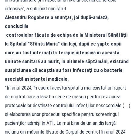
intensivă”, a subliniat ministrul.
Alexandru Rogobete a anunţat, joi după-amiază,
concluziile
controalelor făcute de echipa de la Ministerul Sănătăţii
la Spitalul ”Sfânta Maria” din Iaşi, după ce şapte copii
care au fost internaţi la Terapie intensivă în această
unitate sanitară au murit, în ultimele săptămâni, existând
suspiciunea că aceştia au fost infectaţi cu o bacterie
asociată asistenţei medicale.
”În anul 2024, în cadrul acestui spital a mai existat un raport
de control care a lăsat o serie de măsuri pentru revizuirea
protocoalelor destinate controlului infecţiilor nosocomiale (...)
şi elaborarea unor proceduri specifice pentru screeningul
pacienţilor admişi în ATI. La mai bine de un an distanţă,
niciuna din măsurile lăsate de Corpul de control în anul 2024