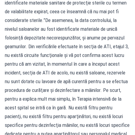
identificate materiale sanitare de protecţie sterile cu termen
de valabilitate expirat, ceea ce înseamnă că nu mai pot fi
considerate sterile.”De asemenea, la data controlului, la
nivelul saloanelor au fost identificate materiale de unică
folosinţă depozitate necorespunzător, şi anume pe pervazul
geamurilor. Din verificările efectuate în secţia de ATI, etajul 3,
nu există circuite funcţionale şi vă pot confirma acest lucru
pentru că am vizitat, în momentul în care a început acest
incident, secţia de ATI de acolo, nu există saloane, rezervele
nu sunt dotate cu lavoare de apă curentă pentru a se efectua
procedura de curăţare şi dezinfectare a mâinilor. Pe scurt,
pentru a explica mult mai simplu, în Terapia intensivă de la
acest spital se intră ca în gară. Nu există filtru pentru
pacienţi, nu există filtru pentru aparţinători, nu există locuri
specifice pentru dezinfecţia mâinilor, nu există locuri specifice
dedicate pentru a putea aparţinătorul sau personalul medical