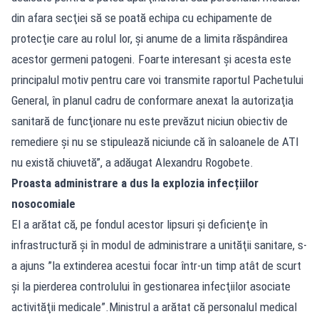
din afara secţiei să se poată echipa cu echipamente de
protecţie care au rolul lor, şi anume de a limita răspândirea
acestor germeni patogeni. Foarte interesant şi acesta este
principalul motiv pentru care voi transmite raportul Pachetului
General, în planul cadru de conformare anexat la autorizaţia
sanitară de funcţionare nu este prevăzut niciun obiectiv de
remediere şi nu se stipulează niciunde că în saloanele de ATI
nu există chiuvetă”, a adăugat Alexandru Rogobete.
Proasta administrare a dus la explozia infecțiilor
nosocomiale
El a arătat că, pe fondul acestor lipsuri şi deficienţe în
infrastructură şi în modul de administrare a unităţii sanitare, s-
a ajuns ”la extinderea acestui focar într-un timp atât de scurt
şi la pierderea controlului în gestionarea infecţiilor asociate
activităţii medicale”.Ministrul a arătat că personalul medical