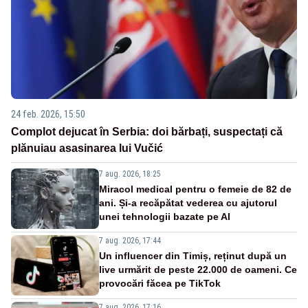
24 feb. 2026, 15:50
Complot dejucat în Serbia: doi bărbați, suspectați că
plănuiau asasinarea lui Vučić
7 aug. 2026, 18:25
Miracol medical pentru o femeie de 82 de
ani. Și-a recăpătat vederea cu ajutorul
unei tehnologii bazate pe AI
7 aug. 2026, 17:44
Un influencer din Timiș, reținut după un
live urmărit de peste 22.000 de oameni. Ce
provocări făcea pe TikTok
7 aug. 2026, 17:16