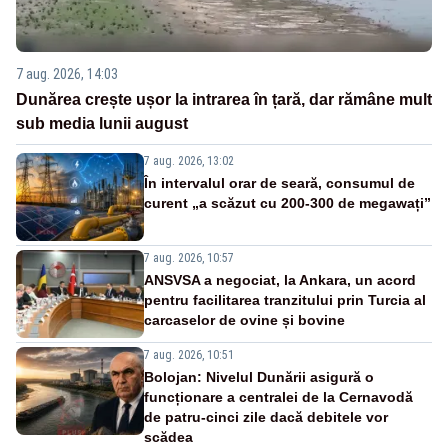
7 aug. 2026, 14:03
Dunărea crește ușor la intrarea în țară, dar rămâne mult
sub media lunii august
7 aug. 2026, 13:02
În intervalul orar de seară, consumul de
curent „a scăzut cu 200-300 de megawați”
7 aug. 2026, 10:57
ANSVSA a negociat, la Ankara, un acord
pentru facilitarea tranzitului prin Turcia al
carcaselor de ovine și bovine
7 aug. 2026, 10:51
Bolojan: Nivelul Dunării asigură o
funcționare a centralei de la Cernavodă
de patru-cinci zile dacă debitele vor
scădea