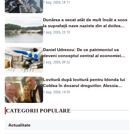
pasează vina în plină criză energetică
1 aug. 2026, 18:11
Dunărea a secat atât de mult încât a scos
la suprafață nave naziste din al doilea
război mondial
1 aug. 2026, 23:10
Daniel Udrescu: De ce patrimoniul va
deveni conceptul central al economiei
viitoare?
2 aug. 2026, 09:22
Lovitură după lovitură pentru blonda lui
Coldea în dosarul drogurilor. Alessia
Păcuraru explică decizia magistraților
1 aug. 2026, 14:39
CATEGORII POPULARE
Actualitate