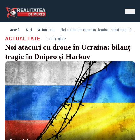
Acasă
Știri
Actualitate
Noi atacuri cu drone în Ucraina: bilanț tragic în Dnipro și Harkov
·
ACTUALITATE
1 min citire
Noi atacuri cu drone în Ucraina: bilanț
tragic în Dnipro și Harkov