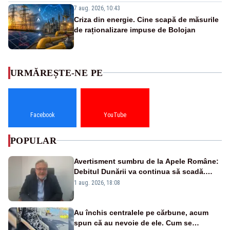
7 aug. 2026, 10:43
Criza din energie. Cine scapă de măsurile
de raționalizare impuse de Bolojan
URMĂREȘTE-NE PE
Facebook
YouTube
POPULAR
Avertisment sumbru de la Apele Române:
Debitul Dunării va continua să scadă.
Cernavodă s-ar putea închide în 4 zile
1 aug. 2026, 18:08
Au închis centralele pe cărbune, acum
spun că au nevoie de ele. Cum se