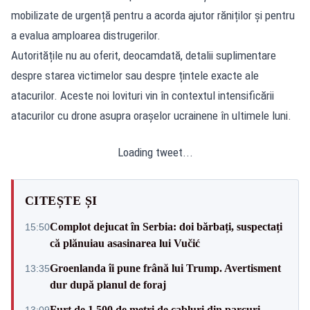
mobilizate de urgență pentru a acorda ajutor răniților și pentru
a evalua amploarea distrugerilor.
Autoritățile nu au oferit, deocamdată, detalii suplimentare
despre starea victimelor sau despre țintele exacte ale
atacurilor. Aceste noi lovituri vin în contextul intensificării
atacurilor cu drone asupra orașelor ucrainene în ultimele luni.
Loading tweet...
CITEȘTE ȘI
Complot dejucat în Serbia: doi bărbați, suspectați
15:50
că plănuiau asasinarea lui Vučić
Groenlanda îi pune frână lui Trump. Avertisment
13:35
dur după planul de foraj
Furt de 1.500 de metri de cabluri din parcuri
13:09