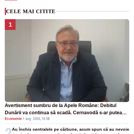
CELE MAI CITITE
1
Avertisment sumbru de la Apele Române: Debitul
Dunării va continua să scadă. Cernavodă s-ar putea
Economie
·
1 aug. 2026, 18:08
închide în 4 zile
2
Au închis centralele pe cărbune, acum spun că au nevoie