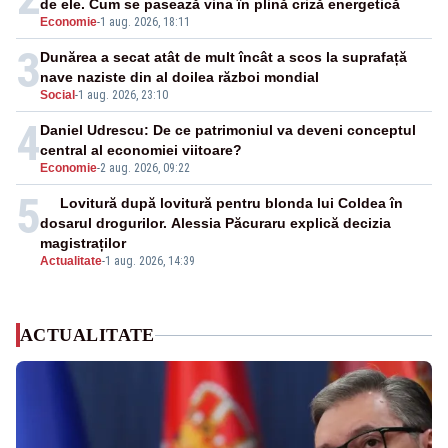
de ele. Cum se pasează vina în plină criză energetică
Economie
-
1 aug. 2026, 18:11
3
Dunărea a secat atât de mult încât a scos la suprafață
nave naziste din al doilea război mondial
Social
-
1 aug. 2026, 23:10
4
Daniel Udrescu: De ce patrimoniul va deveni conceptul
central al economiei viitoare?
Economie
-
2 aug. 2026, 09:22
5
Lovitură după lovitură pentru blonda lui Coldea în
dosarul drogurilor. Alessia Păcuraru explică decizia
magistraților
Actualitate
-
1 aug. 2026, 14:39
ACTUALITATE