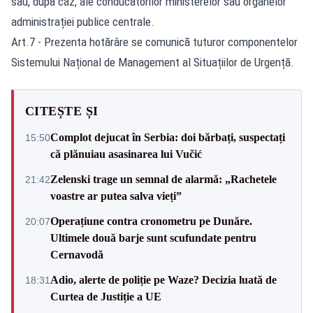
sau, după caz, ale conducătorilor ministerelor sau organelor
administrației publice centrale.
Art.7 - Prezenta hotărâre se comunică tuturor componentelor
Sistemului Național de Management al Situațiilor de Urgență.
CITEȘTE ȘI
Complot dejucat în Serbia: doi bărbați, suspectați
15:50
că plănuiau asasinarea lui Vučić
Zelenski trage un semnal de alarmă: „Rachetele
21:42
voastre ar putea salva vieți”
Operațiune contra cronometru pe Dunăre.
20:07
Ultimele două barje sunt scufundate pentru
Cernavodă
Adio, alerte de poliție pe Waze? Decizia luată de
18:31
Curtea de Justiție a UE