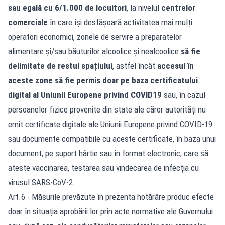
sau egală cu 6/1.000 de locuitori
, la nivelul
centrelor
comerciale
în care își desfășoară activitatea mai mulți
operatori economici, zonele de servire a preparatelor
alimentare și/sau băuturilor alcoolice și nealcoolice
să fie
delimitate de restul spațiului
, astfel încât
accesul în
aceste zone să fie permis doar pe baza certificatului
digital al Uniunii Europene privind COVID19
sau, în cazul
persoanelor fizice provenite din state ale căror autorități nu
emit certificate digitale ale Uniunii Europene privind COVID-19
sau documente compatibile cu aceste certificate, în baza unui
document, pe suport hârtie sau în format electronic, care să
ateste vaccinarea, testarea sau vindecarea de infecția cu
virusul SARS-CoV-2.
Art.6 - Măsurile prevăzute în prezenta hotărâre produc efecte
doar în situația aprobării lor prin acte normative ale Guvernului