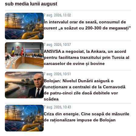
sub media lunii august
7 aug. 2026, 13:02
În intervalul orar de seară, consumul de
curent „a scăzut cu 200-300 de megawați”
7 aug. 2026, 10:57
ANSVSA a negociat, la Ankara, un acord
pentru facilitarea tranzitului prin Turcia al
carcaselor de ovine și bovine
7 aug. 2026, 10:51
Bolojan: Nivelul Dunării asigură o
funcționare a centralei de la Cernavodă
de patru-cinci zile dacă debitele vor
scădea
7 aug. 2026, 10:43
Criza din energie. Cine scapă de măsurile
de raționalizare impuse de Bolojan