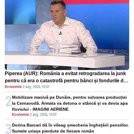
Piperea (AUR): România a evitat retrogradarea la junk
pentru că era o catastrofă pentru bănci și fondurile de
Economie
·
2 aug. 2026, 10:01
pensii
2
Mobilizare masivă pe Dunăre, pentru salvarea producției
la Cernavodă. Armata va detona o stâncă și va devia apa
fluviului - IMAGINI AERIENE
Economie
-
2 aug. 2026, 10:07
3
Dorina Barcari dă în vileag șmecheria înghețării pensiilor.
Sumele uriașe pierdute de fiecare român