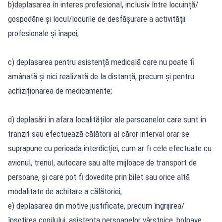
b)deplasarea în interes profesional, inclusiv între locuință/
gospodărie și locul/locurile de desfășurare a activității
profesionale și înapoi;
c) deplasarea pentru asistență medicală care nu poate fi
amânată și nici realizată de la distanță, precum și pentru
achiziționarea de medicamente;
d) deplasări în afara localităților ale persoanelor care sunt în
tranzit sau efectuează călătorii al căror interval orar se
suprapune cu perioada interdicției, cum ar fi cele efectuate cu
avionul, trenul, autocare sau alte mijloace de transport de
persoane, și care pot fi dovedite prin bilet sau orice altă
modalitate de achitare a călătoriei;
e) deplasarea din motive justificate, precum îngrijirea/
însoțirea copilului, asistența persoanelor vârstnice, bolnave