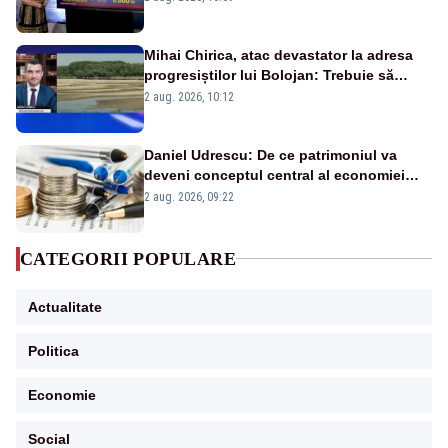
Mihai Chirica, atac devastator la adresa
progresiștilor lui Bolojan: Trebuie să
protejăm și natura, dar nu șținem omaneii
2 aug. 2026, 10:12
în stare permanentă de alertă
Daniel Udrescu: De ce patrimoniul va
deveni conceptul central al economiei
viitoare?
2 aug. 2026, 09:22
CATEGORII POPULARE
Actualitate
Politica
Economie
Social