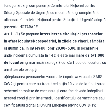
funcționarea și componența Comitetului Național pentru
Situații Speciale de Urgență, cu modificările și completările
ulterioare Comitetul Național pentru Situații de Urgență adoptă
prezenta HOTĂRÂRE:
Art.1 - (1) Se propune
interzicerea circulației persoanelor
în afara locuinței/gospodăriei, în zilele de vineri, sâmbătă
și duminică, în intervalul orar 20,00- 5,00
, în localitățile
unde incidența cumulată la 14 zile este
mai mare de 6/1.000
de locuitori
și mai mică sau egală cu 7,5/1.000 de locuitori, cu
următoarele excepții:
a)deplasarea persoanelor vaccinate împotriva virusului SARS-
CoV2 și pentru care au trecut cel puțin 10 zile de la finalizarea
schemei complete de vaccinare și care fac dovada îndeplinirii
acestei condiții prin intermediul certificatului de vaccinare sau
certificatului digital al Uniunii Europene privind COVID-19;