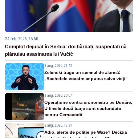
24 feb. 2026, 15:50
Complot dejucat în Serbia: doi bărbați, suspectați că
plănuiau asasinarea lui Vučić
8 aug. 2026, 21:42
Zelenski trage un semnal de alarmă:
„Rachetele voastre ar putea salva vieți”
8 aug. 2026, 20:07
Operațiune contra cronometru pe Dunăre.
Ultimele două barje sunt scufundate
pentru Cernavodă
8 aug. 2026, 18:31
Adio, alerte de poliție pe Waze? Decizia