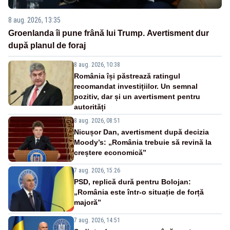
8 aug. 2026, 13:35
Groenlanda îi pune frână lui Trump. Avertisment dur
după planul de foraj
8 aug. 2026, 10:38
România își păstrează ratingul
recomandat investițiilor. Un semnal
pozitiv, dar și un avertisment pentru
autorități
8 aug. 2026, 08:51
Nicușor Dan, avertisment după decizia
Moody’s: „România trebuie să revină la
creștere economică”
7 aug. 2026, 15:26
PSD, replică dură pentru Bolojan:
„România este într-o situație de forță
majoră”
7 aug. 2026, 14:51