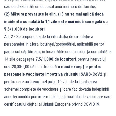
sau cu dizabilități ori decesul unui membru de familie;
(2) Măsura prevăzute la alin. (1) nu se mai aplică dacă
incidența cumulată la 14 zile este mai mică sau egală cu
5,5/1.000 de locuitori.
Art.2 - Se propune ca de la interdicția de circulație a
persoanelor în afara locuinței/gospodăriei, aplicabilă pe tot
parcursul săptămânii, în localitățile unde incidența cumulată la
14 zile depășește
7,5/1.000 de locuitori
, pentru intervalul
orar 20,00-5,00 să se introducă
o nouă excepție pentru
persoanele vaccinate împotriva virusului SARS-CoV2
și
pentru care au trecut cel puțin 10 zile de la finalizarea
schemei complete de vaccinare și care fac dovada îndeplinirii
acestei condiții prin intermediul certificatului de vaccinare sau
certificatului digital al Uniunii Europene privind COVID19.