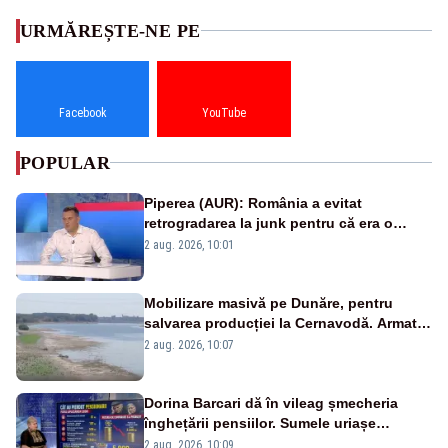
URMĂREȘTE-NE PE
Facebook
YouTube
POPULAR
Piperea (AUR): România a evitat
retrogradarea la junk pentru că era o
catastrofă pentru bănci și fondurile de
2 aug. 2026, 10:01
pensii
Mobilizare masivă pe Dunăre, pentru
salvarea producției la Cernavodă. Armata
va detona o stâncă și va devia apa
2 aug. 2026, 10:07
fluviului - IMAGINI AERIENE
Dorina Barcari dă în vileag șmecheria
înghețării pensiilor. Sumele uriașe
pierdute de fiecare român
2 aug. 2026, 10:09