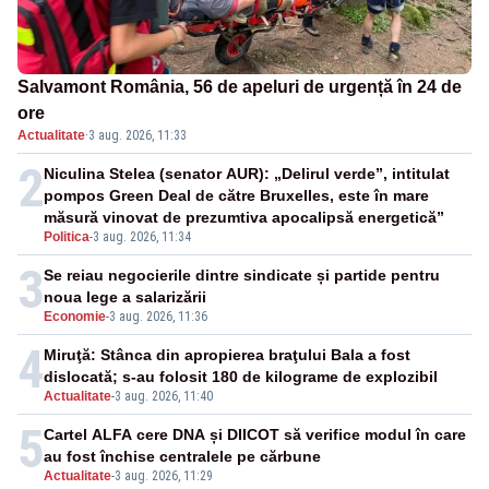
Salvamont România, 56 de apeluri de urgență în 24 de
ore
Actualitate
·
3 aug. 2026, 11:33
2
Niculina Stelea (senator AUR): „Delirul verde”, intitulat
pompos Green Deal de către Bruxelles, este în mare
măsură vinovat de prezumtiva apocalipsă energetică”
Politica
-
3 aug. 2026, 11:34
3
Se reiau negocierile dintre sindicate și partide pentru
noua lege a salarizării
Economie
-
3 aug. 2026, 11:36
4
Miruţă: Stânca din apropierea braţului Bala a fost
dislocată; s-au folosit 180 de kilograme de explozibil
Actualitate
-
3 aug. 2026, 11:40
5
Cartel ALFA cere DNA și DIICOT să verifice modul în care
au fost închise centralele pe cărbune
Actualitate
-
3 aug. 2026, 11:29