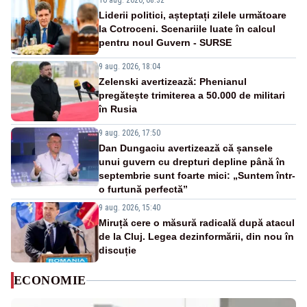
10 aug. 2026, 08:32
Liderii politici, așteptați zilele următoare
la Cotroceni. Scenariile luate în calcul
pentru noul Guvern - SURSE
9 aug. 2026, 18:04
Zelenski avertizează: Phenianul
pregătește trimiterea a 50.000 de militari
în Rusia
9 aug. 2026, 17:50
Dan Dungaciu avertizează că șansele
unui guvern cu drepturi depline până în
septembrie sunt foarte mici: „Suntem într-
o furtună perfectă”
9 aug. 2026, 15:40
Miruță cere o măsură radicală după atacul
de la Cluj. Legea dezinformării, din nou în
discuție
ECONOMIE