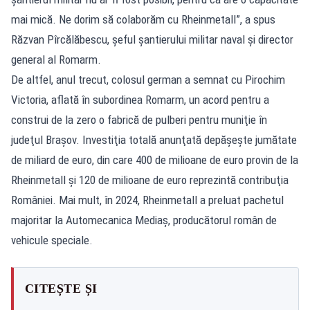
mai mică. Ne dorim să colaborăm cu Rheinmetall”, a spus
Răzvan Pîrcălăbescu, șeful șantierului militar naval și director
general al Romarm.
De altfel, anul trecut, colosul german a semnat cu Pirochim
Victoria, aflată în subordinea Romarm, un acord pentru a
construi de la zero o fabrică de pulberi pentru muniţie în
judeţul Braşov. Investiţia totală anunţată depăşeş­te jumătate
de miliard de euro, din care 400 de milioane de euro provin de la
Rheinmetall şi 120 de milioane de euro repre­zintă con­tri­buţia
României. Mai mult, în 2024, Rheinmetall a preluat pachetul
majoritar la Automecanica Mediaş, producătorul român de
vehicule speciale.
CITEȘTE ȘI