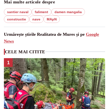
Mai multe articole despre
santier naval
faliment
damen mangalia
constructie
nave
MApN
Urmărește știrile Realitatea de Mures și pe
Google
News
CELE MAI CITITE
1