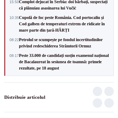
Complot dejucat în Serbia: doi bărbați, suspectați
15:50
că plănuiau asasinarea lui Vučić
Cupolă de foc peste România. Cod portocaliu și
10:35
Cod galben de temperaturi extrem de ridicate în
mare parte din țară-HĂRȚI
Petrolul se scumpește pe fondul incertitudinilor
08:22
privind redeschiderea Strâmtorii Ormuz
Peste 33.000 de candidați susțin examenul național
08:17
de Bacalaureat în sesiunea de toamnă: primele
rezultate, pe 18 august
Distribuie articolul