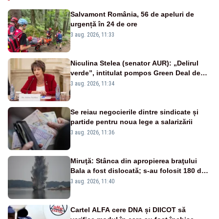
Salvamont România, 56 de apeluri de
urgență în 24 de ore
3 aug. 2026, 11:33
Niculina Stelea (senator AUR): „Delirul
verde”, intitulat pompos Green Deal de
către Bruxelles, este în mare măsură
3 aug. 2026, 11:34
vinovat de prezumtiva apocalipsă
energetică”
Se reiau negocierile dintre sindicate și
partide pentru noua lege a salarizării
3 aug. 2026, 11:36
Miruţă: Stânca din apropierea braţului
Bala a fost dislocată; s-au folosit 180 de
kilograme de explozibil
3 aug. 2026, 11:40
Cartel ALFA cere DNA și DIICOT să