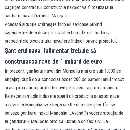
câștigat contractul, construcția navelor va fi realizată la
șantierul naval Damen - Mangalia.
Această situație stârnește îndoieli serioase privind
capacitatea de a duce proiectul la bun sfârșit. Inclusiv
președintele sindicatului naval are îndoieli privind proiectul.
Șantierul naval falimentar trebuie să
construiască nave de 1 miliard de euro
În prezent, șantierul naval din Mangalia mai are sub 1.000 de
angajați, după ce a concediat peste 200 de oameni anul trecut
și asigură doar reparații de nave petroliere și portcontainere.
Reprezentanți din industrie speră că producția acestor nave
militare la Mangalia să atragă și alte comenzi și astfel să
salveze șantierul naval Mangalia. „Având în vedere situația de
la șantierul 2 Mai, este bine că lucrările se fac aici. La
șantierul militar nu ar fi fost posibil, pentru că are o capacitate