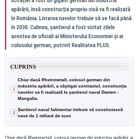
licitației a fost un gigant german din industria
apărării, însă construcția propriu-zisă va fi realizată
în România. Livrarea navelor trebuie să se facă până
în 2030. Culmea, șantierul a fost vizitat zilele
acestea de oficiali ai Ministerului Economiei și ai
colosului german, potrivit Realitatea PLUS.
CUPRINS
Chiar dacă Rheinmetall, colosul german din
industria apărării, a câștigat contractul, construcția
1
navelor va fi realizată la șantierul naval Damen -
Mangalia.
Șantierul naval falimentar trebuie să construiască
2
nave de 1 miliard de euro
Chiar dacă Rheinmetall, colosul german din industria apărării, a