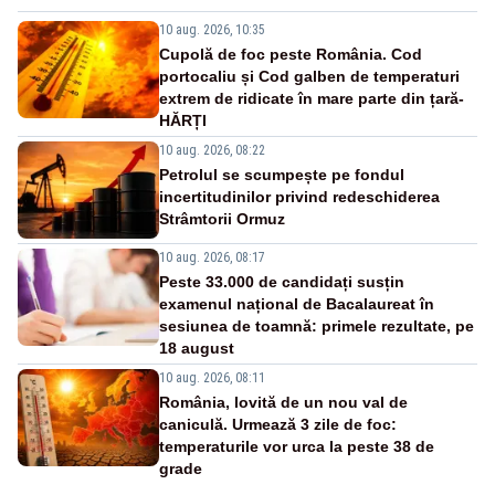
10 aug. 2026, 10:35
Cupolă de foc peste România. Cod
portocaliu și Cod galben de temperaturi
extrem de ridicate în mare parte din țară-
HĂRȚI
10 aug. 2026, 08:22
Petrolul se scumpește pe fondul
incertitudinilor privind redeschiderea
Strâmtorii Ormuz
10 aug. 2026, 08:17
Peste 33.000 de candidați susțin
examenul național de Bacalaureat în
sesiunea de toamnă: primele rezultate, pe
18 august
10 aug. 2026, 08:11
România, lovită de un nou val de
caniculă. Urmează 3 zile de foc:
temperaturile vor urca la peste 38 de
grade