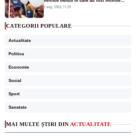
verifice modul în care au fost închise
centralele pe cărbune
3 aug. 2026, 11:29
CATEGORII POPULARE
Actualitate
Politica
Economie
Social
Sport
Sanatate
MAI MULTE ȘTIRI DIN
ACTUALITATE