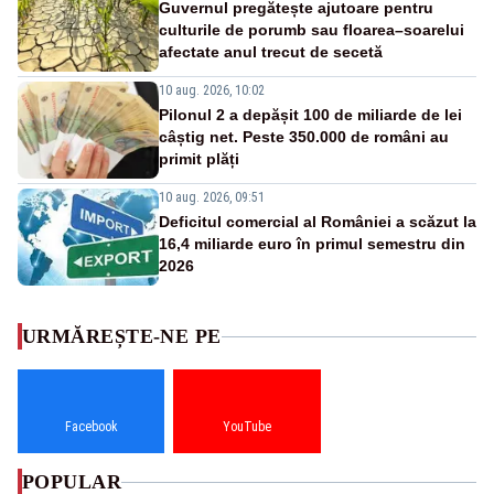
Guvernul pregătește ajutoare pentru
culturile de porumb sau floarea–soarelui
afectate anul trecut de secetă
10 aug. 2026, 10:02
Pilonul 2 a depășit 100 de miliarde de lei
câștig net. Peste 350.000 de români au
primit plăți
10 aug. 2026, 09:51
Deficitul comercial al României a scăzut la
16,4 miliarde euro în primul semestru din
2026
URMĂREȘTE-NE PE
Facebook
YouTube
POPULAR