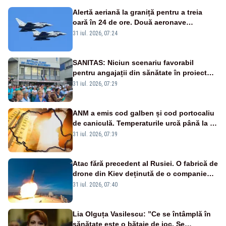
Alertă aeriană la graniță pentru a treia
oară în 24 de ore. Două aeronave
Eurofighter britanice au fost ridicate de la
31 iul. 2026, 07:24
sol
SANITAS: Niciun scenariu favorabil
pentru angajații din sănătate în proiectul
Legii salarizării
31 iul. 2026, 07:29
ANM a emis cod galben și cod portocaliu
de caniculă. Temperaturile urcă până la 38
de grade, iar nopțile devin tropicale
31 iul. 2026, 07:39
Atac fără precedent al Rusiei. O fabrică de
drone din Kiev deținută de o companie
americană, distrusă de o rachetă
31 iul. 2026, 07:40
rusească
Lia Olguța Vasilescu: ”Ce se întâmplă în
sănătate este o bătaie de joc. Se