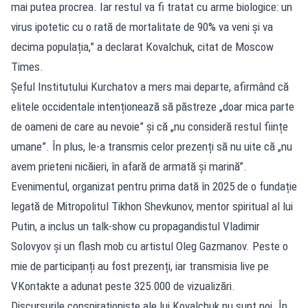
mai putea procrea. Iar restul va fi tratat cu arme biologice: un
virus ipotetic cu o rată de mortalitate de 90% va veni și va
decima populația,” a declarat Kovalchuk, citat de Moscow
Times.
Șeful Institutului Kurchatov a mers mai departe, afirmând că
elitele occidentale intenționează să păstreze „doar mica parte
de oameni de care au nevoie” și că „nu consideră restul ființe
umane”. În plus, le-a transmis celor prezenți să nu uite că „nu
avem prieteni nicăieri, în afară de armată și marină”.
Evenimentul, organizat pentru prima dată în 2025 de o fundație
legată de Mitropolitul Tikhon Shevkunov, mentor spiritual al lui
Putin, a inclus un talk-show cu propagandistul Vladimir
Solovyov și un flash mob cu artistul Oleg Gazmanov. Peste o
mie de participanți au fost prezenți, iar transmisia live pe
VKontakte a adunat peste 325.000 de vizualizări.
Discursurile conspiraționiste ale lui Kovalchuk nu sunt noi. În