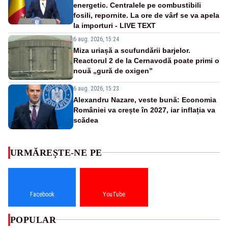
energetic. Centralele pe combustibili
fosili, repornite. La ore de vârf se va apela
la importuri - LIVE TEXT
6 aug. 2026, 15:24
Miza uriașă a scufundării barjelor.
Reactorul 2 de la Cernavodă poate primi o
nouă „gură de oxigen”
6 aug. 2026, 15:23
Alexandru Nazare, veste bună: Economia
României va crește în 2027, iar inflația va
scădea
URMĂREȘTE-NE PE
Facebook
YouTube
POPULAR