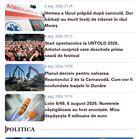
6 aug. 2026, 21:39
Vremea a făcut prăpăd după caniculă. Doi
bărbați au murit loviți de trăsnet în râul
Mureș
6 aug. 2026, 20:17
Start spectaculos la UNTOLD 2026.
Artistul-surpriză care deschide prima
seară de festival
6 aug. 2026, 19:56
Planul decisiv pentru salvarea
Reactorului 2 de la Cernavodă. Cum vor fi
scufundate barjele în Dunăre
6 aug. 2026, 19:19
Loto 6/49, 6 august 2026. Numerele
câștigătoare au fost anunțate. Miza
depășește 9 milioane de euro
POLITICA