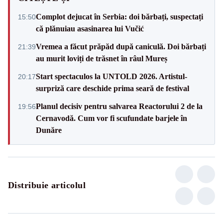
Complot dejucat în Serbia: doi bărbați, suspectați
15:50
că plănuiau asasinarea lui Vučić
Vremea a făcut prăpăd după caniculă. Doi bărbați
21:39
au murit loviți de trăsnet în râul Mureș
Start spectaculos la UNTOLD 2026. Artistul-
20:17
surpriză care deschide prima seară de festival
Planul decisiv pentru salvarea Reactorului 2 de la
19:56
Cernavodă. Cum vor fi scufundate barjele în
Dunăre
Distribuie articolul