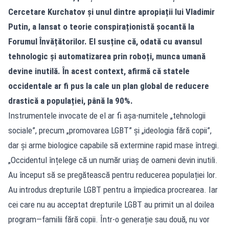
Cercetare Kurchatov și unul dintre apropiații lui Vladimir
Putin, a lansat o teorie conspiraționistă șocantă la
Forumul Învățătorilor. El susține că, odată cu avansul
tehnologic și automatizarea prin roboți, munca umană
devine inutilă. În acest context, afirmă că statele
occidentale ar fi pus la cale un plan global de reducere
drastică a populației, până la 90%.
Instrumentele invocate de el ar fi așa-numitele „tehnologii
sociale”, precum „promovarea LGBT” și „ideologia fără copii”,
dar și arme biologice capabile să extermine rapid mase întregi.
„Occidentul înțelege că un număr uriaș de oameni devin inutili.
Au început să se pregătească pentru reducerea populației lor.
Au introdus drepturile LGBT pentru a împiedica procrearea. Iar
cei care nu au acceptat drepturile LGBT au primit un al doilea
program—familii fără copii. Într-o generație sau două, nu vor