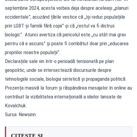
septembrie 2024, acesta vorbea deja despre aceleași „planuri
occidentale”, acuzând țările vestice că „își reduc populațiile
prin LGBT și familii fără copii” și că „restul va fi distrus
biologic”. Atunci avertiza că pericolul este „cu atât mai grav
pentru că e ascuns” și poate fi combătut doar prin „educarea
propriilor noastre populații”.
Declarațiile sale vin într-o perioadă tensionată pe plan
geopolitic, unde se intersectează discursurile despre
tehnologiile sociale, biologia sintetică și propaganda politică.
Prezența masivă la forum și răspândirea mesajelor în online au
contribuit la vizibilitatea internațională a ideilor lansate de
Kovalchuk.
Sursa: Newsinn
CITEȘTE ȘI