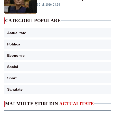
guvernează extraordinar de prost”
30 iul. 2026, 23:24
CATEGORII POPULARE
Actualitate
Politica
Economie
Social
Sport
Sanatate
MAI MULTE ȘTIRI DIN
ACTUALITATE