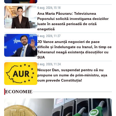
6 aug. 2026, 15:18
Ana Maria Păcuraru: Televiziunea
Poporului solicită investigarea deciziilor
luate în această perioadă de criză
enegetică
6 aug. 2026, 11:27
JD Vance anunță negocieri de pace
dificile și îndelungate cu Iranul, în timp ce
Teheranul neagă existența discuțiilor cu
SUA
6 aug. 2026, 11:24
Nicușor Dan, suspendat pentru că nu
propune un nume de prim-ministru, așa
cum prevede Constituția!
ECONOMIE