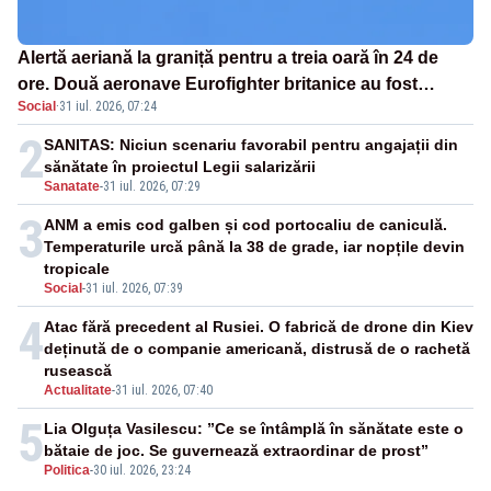
Alertă aeriană la graniță pentru a treia oară în 24 de
ore. Două aeronave Eurofighter britanice au fost
Social
·
31 iul. 2026, 07:24
ridicate de la sol
2
SANITAS: Niciun scenariu favorabil pentru angajații din
sănătate în proiectul Legii salarizării
Sanatate
-
31 iul. 2026, 07:29
3
ANM a emis cod galben și cod portocaliu de caniculă.
Temperaturile urcă până la 38 de grade, iar nopțile devin
tropicale
Social
-
31 iul. 2026, 07:39
4
Atac fără precedent al Rusiei. O fabrică de drone din Kiev
deținută de o companie americană, distrusă de o rachetă
rusească
Actualitate
-
31 iul. 2026, 07:40
5
Lia Olguța Vasilescu: ”Ce se întâmplă în sănătate este o
bătaie de joc. Se guvernează extraordinar de prost”
Politica
-
30 iul. 2026, 23:24