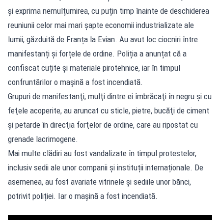
și exprima nemulțumirea, cu puțin timp înainte de deschiderea
reuniunii celor mai mari șapte economii industrializate ale
lumii, găzduită de Franța la Evian. Au avut loc ciocniri între
manifestanți și forțele de ordine. Poliția a anunțat că a
confiscat cuțite și materiale pirotehnice, iar în timpul
confruntărilor o mașină a fost incendiată.
Grupuri de manifestanţi, mulţi dintre ei îmbrăcaţi în negru şi cu
feţele acoperite, au aruncat cu sticle, pietre, bucăţi de ciment
şi petarde în direcţia forţelor de ordine, care au ripostat cu
grenade lacrimogene.
Mai multe clădiri au fost vandalizate în timpul protestelor,
inclusiv sedii ale unor companii și instituții internaționale. De
asemenea, au fost avariate vitrinele și sediile unor bănci,
potrivit poliției. Iar o mașină a fost incendiată.