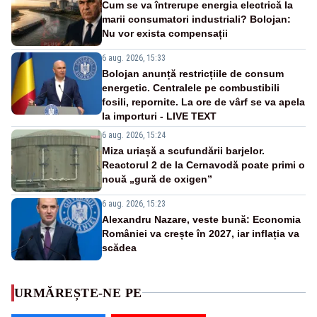
Cum se va întrerupe energia electrică la
marii consumatori industriali? Bolojan:
Nu vor exista compensații
6 aug. 2026, 15:33
Bolojan anunță restricțiile de consum
energetic. Centralele pe combustibili
fosili, repornite. La ore de vârf se va apela
la importuri - LIVE TEXT
6 aug. 2026, 15:24
Miza uriașă a scufundării barjelor.
Reactorul 2 de la Cernavodă poate primi o
nouă „gură de oxigen”
6 aug. 2026, 15:23
Alexandru Nazare, veste bună: Economia
României va crește în 2027, iar inflația va
scădea
URMĂREȘTE-NE PE