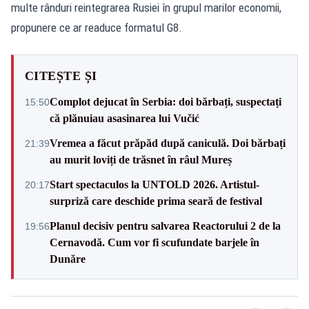
multe rânduri reintegrarea Rusiei în grupul marilor economii,
propunere ce ar readuce formatul G8.
CITEȘTE ȘI
Complot dejucat în Serbia: doi bărbați, suspectați
15:50
că plănuiau asasinarea lui Vučić
Vremea a făcut prăpăd după caniculă. Doi bărbați
21:39
au murit loviți de trăsnet în râul Mureș
Start spectaculos la UNTOLD 2026. Artistul-
20:17
surpriză care deschide prima seară de festival
Planul decisiv pentru salvarea Reactorului 2 de la
19:56
Cernavodă. Cum vor fi scufundate barjele în
Dunăre