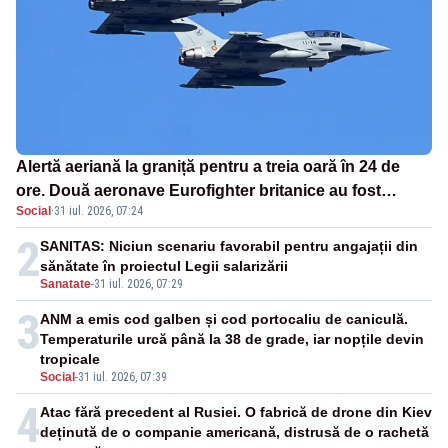
Alertă aeriană la graniță pentru a treia oară în 24 de
ore. Două aeronave Eurofighter britanice au fost
Social
·
31 iul. 2026, 07:24
ridicate de la sol
2
SANITAS: Niciun scenariu favorabil pentru angajații din
sănătate în proiectul Legii salarizării
Sanatate
-
31 iul. 2026, 07:29
3
ANM a emis cod galben și cod portocaliu de caniculă.
Temperaturile urcă până la 38 de grade, iar nopțile devin
tropicale
Social
-
31 iul. 2026, 07:39
4
Atac fără precedent al Rusiei. O fabrică de drone din Kiev
deținută de o companie americană, distrusă de o rachetă