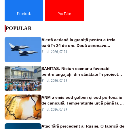
Facebook
YouTube
POPULAR
Alertă aeriană la graniță pentru a treia
oară în 24 de ore. Două aeronave
Eurofighter britanice au fost ridicate de la
31 iul. 2026, 07:24
sol
SANITAS: Niciun scenariu favorabil
pentru angajații din sănătate în proiectul
Legii salarizării
31 iul. 2026, 07:29
ANM a emis cod galben și cod portocaliu
de caniculă. Temperaturile urcă până la 38
de grade, iar nopțile devin tropicale
31 iul. 2026, 07:39
Atac fără precedent al Rusiei. O fabrică de