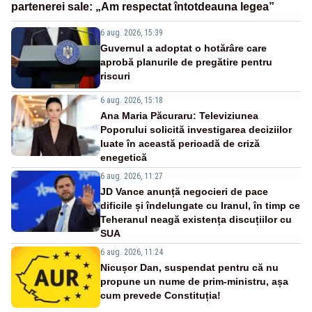
partenerei sale: „Am respectat întotdeauna legea”
6 aug. 2026, 15:39
Guvernul a adoptat o hotărâre care
aprobă planurile de pregătire pentru
riscuri
6 aug. 2026, 15:18
Ana Maria Păcuraru: Televiziunea
Poporului solicită investigarea deciziilor
luate în această perioadă de criză
enegetică
6 aug. 2026, 11:27
JD Vance anunță negocieri de pace
dificile și îndelungate cu Iranul, în timp ce
Teheranul neagă existența discuțiilor cu
SUA
6 aug. 2026, 11:24
Nicușor Dan, suspendat pentru că nu
propune un nume de prim-ministru, așa
cum prevede Constituția!