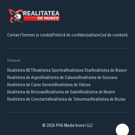
Contact
Termeni și condiții
Politică de confidențialitate
Cod de conduită
Parteneri:
Realitatea.NET
Realitatea Sportiva
Realitatea Star
Realitatea de Brasov
Realitatea de Arges
Realitatea de Calarasi
Realitatea de Suceava
Realitatea de Caras-Severin
Realitatea de Valcea
Realitatea de Botosani
Realitatea de Galati
Realitatea de Neamt
Realitatea de Constanta
Realitatea de Teleorman
Realitatea de Buzau
© 2026 PHG Media Invest LLC
Facebook
YouTube