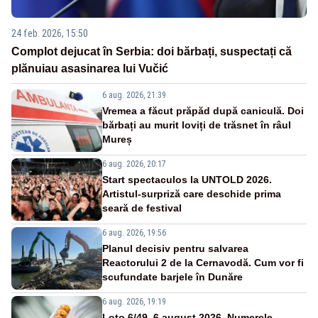
24 feb. 2026, 15:50
Complot dejucat în Serbia: doi bărbați, suspectați că
plănuiau asasinarea lui Vučić
6 aug. 2026, 21:39
Vremea a făcut prăpăd după caniculă. Doi
bărbați au murit loviți de trăsnet în râul
Mureș
6 aug. 2026, 20:17
Start spectaculos la UNTOLD 2026.
Artistul-surpriză care deschide prima
seară de festival
6 aug. 2026, 19:56
Planul decisiv pentru salvarea
Reactorului 2 de la Cernavodă. Cum vor fi
scufundate barjele în Dunăre
6 aug. 2026, 19:19
Loto 6/49, 6 august 2026. Numerele