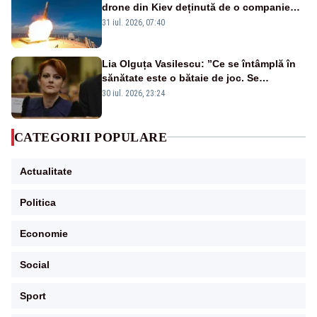
drone din Kiev deținută de o companie
americană, distrusă de o rachetă
31 iul. 2026, 07:40
rusească
Lia Olguța Vasilescu: ”Ce se întâmplă în
sănătate este o bătaie de joc. Se
guvernează extraordinar de prost”
30 iul. 2026, 23:24
CATEGORII POPULARE
Actualitate
Politica
Economie
Social
Sport