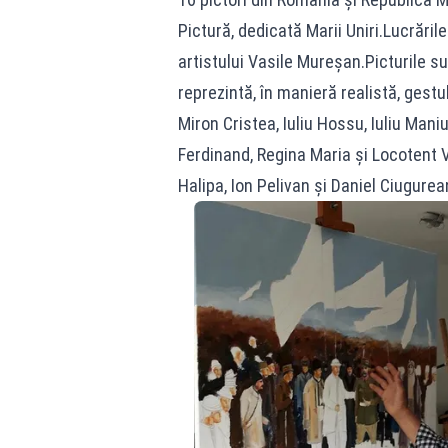
Pictură, dedicată Marii Uniri.Lucrăril
artistului Vasile Mureșan.Picturile 
reprezintă, în manieră realistă, gestul
Miron Cristea, Iuliu Hossu, Iuliu Mani
Ferdinand, Regina Maria și Locotent 
Halipa, Ion Pelivan și Daniel Ciugurea