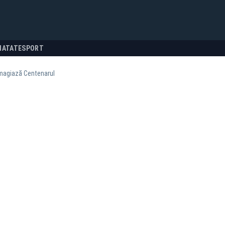
NATATE
SPORT
magiază Centenarul