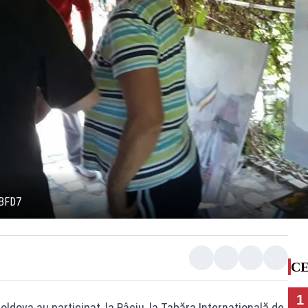
BFD7
CE
1
ldova au participat, la Râciu, la Tabăra Internațională de