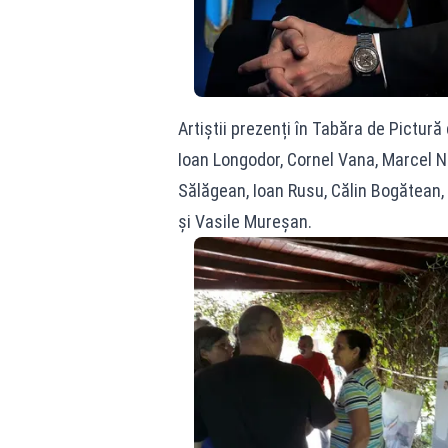
Artiștii prezenți în Tabăra de Pictură
Ioan Longodor, Cornel Vana, Marcel N
Sălăgean, Ioan Rusu, Călin Bogătean,
și Vasile Mureșan.