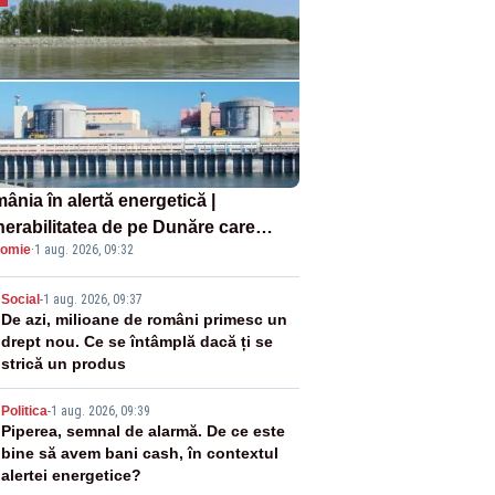
ânia în alertă energetică |
nerabilitatea de pe Dunăre care
omie
·
1 aug. 2026, 09:32
e în pericol Centrala Cernavodă era
oscută de pe vremea lui Ceaușescu
2
Social
-
1 aug. 2026, 09:37
De azi, milioane de români primesc un
drept nou. Ce se întâmplă dacă ți se
strică un produs
3
Politica
-
1 aug. 2026, 09:39
Piperea, semnal de alarmă. De ce este
bine să avem bani cash, în contextul
alertei energetice?