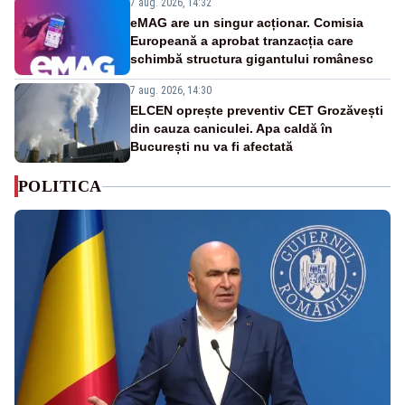
7 aug. 2026, 14:32
eMAG are un singur acționar. Comisia
Europeană a aprobat tranzacția care
schimbă structura gigantului românesc
7 aug. 2026, 14:30
ELCEN oprește preventiv CET Grozăvești
din cauza caniculei. Apa caldă în
București nu va fi afectată
POLITICA