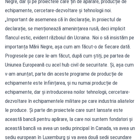
Negre, dar și pe proiectele care țin de apărare, producție de
echipamente, cercetare-dezvoltare și tehnologii noi.
„Important de asemenea că în declarație, în proiectul de
declarație, se menționează amenințarea rusă, deci implicit
flancul estic, evident războiul din Ucraina. Noi o să insistăm pe
importanța Mării Negre, așa cum am făcut-o de fiecare dată.
Progresele pe care le-am făcut, după cum știți, pe partea de
Uniunea Europeană cu acel hub civil de securitate. Și, așa cum
v-am anunțat, parte din aceste programe de producție de
echipamente este înființarea, și nu numai producție de
echipamente, dar și introducerea noilor tehnologii, cercetare-
dezvoltare în echipamentele militare pe care industria aliatelor
le produce. Și parte din proiectele care sunt lansate este
această bancă pentru apărare, la care noi suntem fondatori și
această bancă va avea un sediu principal în Canada, va avea un
sediu european în Luxemburg și va avea două sedii secundare