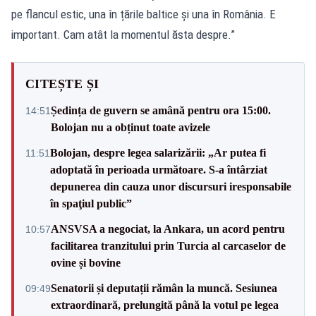
pe flancul estic, una în țările baltice și una în România. E
important. Cam atât la momentul ăsta despre.”
CITEȘTE ȘI
Ședința de guvern se amână pentru ora 15:00.
14:51
Bolojan nu a obținut toate avizele
Bolojan, despre legea salarizării: „Ar putea fi
11:51
adoptată în perioada următoare. S-a întârziat
depunerea din cauza unor discursuri iresponsabile
în spaţiul public”
ANSVSA a negociat, la Ankara, un acord pentru
10:57
facilitarea tranzitului prin Turcia al carcaselor de
ovine și bovine
Senatorii și deputații rămân la muncă. Sesiunea
09:49
extraordinară, prelungită până la votul pe legea