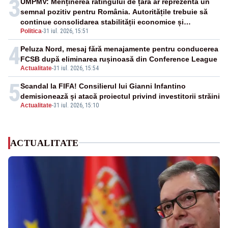
3
UMPMV: Menținerea ratingului de țară ar reprezenta un
semnal pozitiv pentru România. Autoritățile trebuie să
continue consolidarea stabilității economice și
Politica
-
31 iul. 2026, 15:51
financiare
4
Peluza Nord, mesaj fără menajamente pentru conducerea
FCSB după eliminarea rușinoasă din Conference League
Actualitate
-
31 iul. 2026, 15:54
5
Scandal la FIFA! Consilierul lui Gianni Infantino
demisionează și atacă proiectul privind investitorii străini
Actualitate
-
31 iul. 2026, 15:10
ACTUALITATE