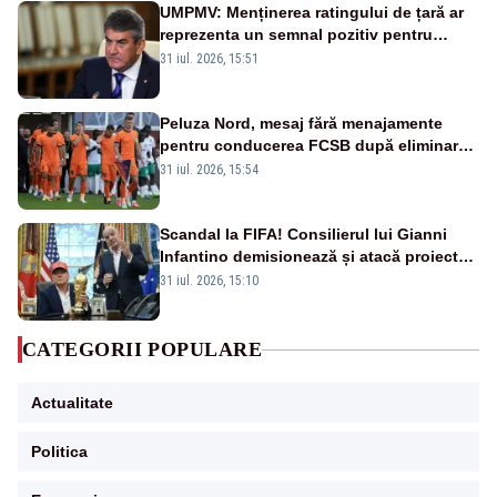
UMPMV: Menținerea ratingului de țară ar
reprezenta un semnal pozitiv pentru
România. Autoritățile trebuie să continue
31 iul. 2026, 15:51
consolidarea stabilității economice și
financiare
Peluza Nord, mesaj fără menajamente
pentru conducerea FCSB după eliminarea
rușinoasă din Conference League
31 iul. 2026, 15:54
Scandal la FIFA! Consilierul lui Gianni
Infantino demisionează și atacă proiectul
privind investitorii străini
31 iul. 2026, 15:10
CATEGORII POPULARE
Actualitate
Politica