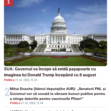
1
SUA: Guvernul va începe să emită paşapoarte cu
imaginea lui Donald Trump începând cu 8 august
Politica
·
31 iul. 2026, 15:20
2
Mihai Enache (liderul deputaților AUR): „Senatorii PNL și
Guvernul vor să scoată la vânzare bunuri publice pentru
a stinge datoriile pentru vaccinurile Pfizer!”
Politica
-
31 iul. 2026, 15:44