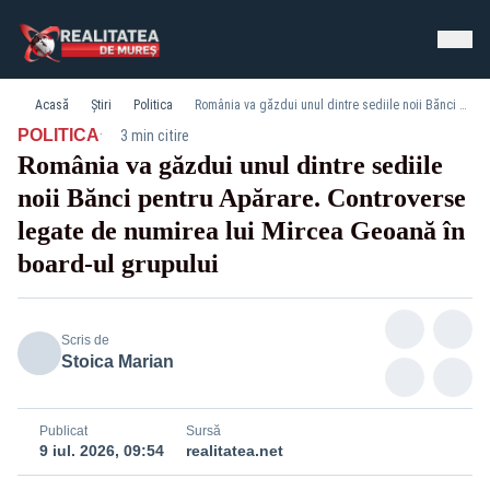
Acasă
Știri
Politica
România va găzdui unul dintre sediile noii Bănci pentru Apărare. Controverse legate de numirea lui Mircea Geoană în board-ul grupului
·
POLITICA
3 min citire
România va găzdui unul dintre sediile
noii Bănci pentru Apărare. Controverse
legate de numirea lui Mircea Geoană în
board-ul grupului
Scris de
Stoica Marian
Publicat
Sursă
9 iul. 2026, 09:54
realitatea.net