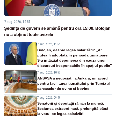
7 aug. 2026, 14:51
Ședința de guvern se amână pentru ora 15:00. Bolojan
nu a obținut toate avizele
7 aug. 2026, 11:51
Bolojan, despre legea salarizării: „Ar
putea fi adoptată în perioada următoare.
S-a întârziat depunerea din cauza unor
discursuri iresponsabile în spaţiul public”
7 aug. 2026, 10:57
ANSVSA a negociat, la Ankara, un acord
pentru facilitarea tranzitului prin Turcia al
carcaselor de ovine și bovine
7 aug. 2026, 09:49
Senatorii și deputații rămân la muncă.
Sesiunea extraordinară, prelungită până
la votul pe legea salarizării