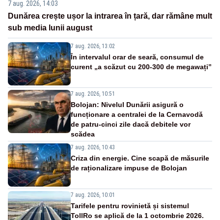
7 aug. 2026, 14:03
Dunărea crește ușor la intrarea în țară, dar rămâne mult
sub media lunii august
7 aug. 2026, 13:02
În intervalul orar de seară, consumul de
curent „a scăzut cu 200-300 de megawați”
7 aug. 2026, 10:51
Bolojan: Nivelul Dunării asigură o
funcționare a centralei de la Cernavodă
de patru-cinci zile dacă debitele vor
scădea
7 aug. 2026, 10:43
Criza din energie. Cine scapă de măsurile
de raționalizare impuse de Bolojan
7 aug. 2026, 10:01
Tarifele pentru rovinietă și sistemul
TollRo se aplică de la 1 octombrie 2026.