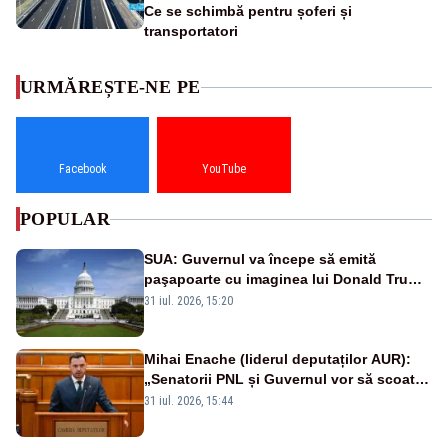
Ce se schimbă pentru șoferi și
transportatori
URMĂREȘTE-NE PE
Facebook
YouTube
POPULAR
SUA: Guvernul va începe să emită
paşapoarte cu imaginea lui Donald Trump
începând cu 8 august
31 iul. 2026, 15:20
Mihai Enache (liderul deputaților AUR):
„Senatorii PNL și Guvernul vor să scoată
la vânzare bunuri publice pentru a stinge
31 iul. 2026, 15:44
datoriile pentru vaccinurile Pfizer!”