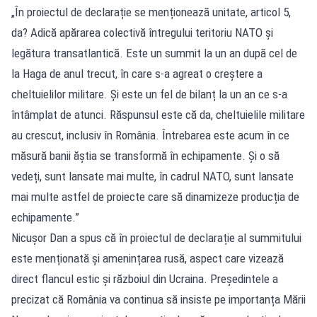
„În proiectul de declarație se menționează unitate, articol 5,
da? Adică apărarea colectivă întregului teritoriu NATO și
legătura transatlantică. Este un summit la un an după cel de
la Haga de anul trecut, în care s-a agreat o creștere a
cheltuielilor militare. Și este un fel de bilanț la un an ce s-a
întâmplat de atunci. Răspunsul este că da, cheltuielile militare
au crescut, inclusiv în România. Întrebarea este acum în ce
măsură banii ăștia se transformă în echipamente. Și o să
vedeți, sunt lansate mai multe, în cadrul NATO, sunt lansate
mai multe astfel de proiecte care să dinamizeze producția de
echipamente.”
Nicușor Dan a spus că în proiectul de declarație al summitului
este menționată și amenințarea rusă, aspect care vizează
direct flancul estic și războiul din Ucraina. Președintele a
precizat că România va continua să insiste pe importanța Mării