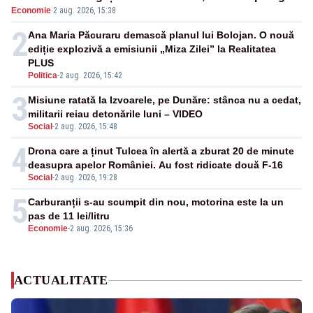
Economie
·
2 aug. 2026, 15:38
2
Ana Maria Păcuraru demască planul lui Bolojan. O nouă
ediție explozivă a emisiunii „Miza Zilei” la Realitatea
PLUS
Politica
-
2 aug. 2026, 15:42
3
Misiune ratată la Izvoarele, pe Dunăre: stânca nu a cedat,
militarii reiau detonările luni – VIDEO
Social
-
2 aug. 2026, 15:48
4
Drona care a ținut Tulcea în alertă a zburat 20 de minute
deasupra apelor României. Au fost ridicate două F-16
Social
-
2 aug. 2026, 19:28
5
Carburanții s-au scumpit din nou, motorina este la un
pas de 11 lei/litru
Economie
-
2 aug. 2026, 15:36
ACTUALITATE