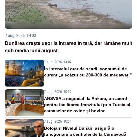
7 aug. 2026, 14:03
Dunărea crește ușor la intrarea în țară, dar rămâne mult
sub media lunii august
7 aug. 2026, 13:02
În intervalul orar de seară, consumul de
curent „a scăzut cu 200-300 de megawați”
7 aug. 2026, 10:57
ANSVSA a negociat, la Ankara, un acord
pentru facilitarea tranzitului prin Turcia al
carcaselor de ovine și bovine
7 aug. 2026, 10:51
Bolojan: Nivelul Dunării asigură o
funcționare a centralei de la Cernavodă