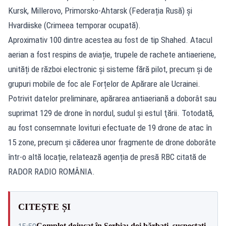
Kursk, Millerovo, Primorsko-Ahtarsk (Federația Rusă) și
Hvardiiske (Crimeea temporar ocupată).
Aproximativ 100 dintre acestea au fost de tip Shahed. Atacul
aerian a fost respins de aviație, trupele de rachete antiaeriene,
unități de război electronic și sisteme fără pilot, precum și de
grupuri mobile de foc ale Forțelor de Apărare ale Ucrainei.
Potrivit datelor preliminare, apărarea antiaeriană a doborât sau
suprimat 129 de drone în nordul, sudul și estul ţării. Totodată,
au fost consemnate lovituri efectuate de 19 drone de atac în
15 zone, precum și căderea unor fragmente de drone doborâte
într-o altă locație, relatează agenția de presă RBC citată de
RADOR RADIO ROMÂNIA.
CITEȘTE ȘI
Complot dejucat în Serbia: doi bărbați, suspectați
15:50