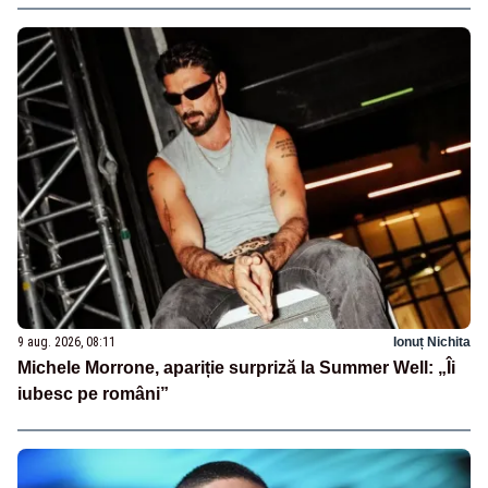
9 aug. 2026, 08:11
Ionuț Nichita
Michele Morrone, apariție surpriză la Summer Well: „Îi
iubesc pe români”