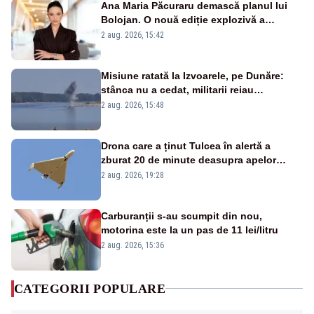
Ana Maria Păcuraru demască planul lui
Bolojan. O nouă ediție explozivă a
emisiunii „Miza Zilei” la Realitatea PLUS
2 aug. 2026, 15:42
Misiune ratată la Izvoarele, pe Dunăre:
stânca nu a cedat, militarii reiau
detonările luni – VIDEO
2 aug. 2026, 15:48
Drona care a ținut Tulcea în alertă a
zburat 20 de minute deasupra apelor
României. Au fost ridicate două F-16
2 aug. 2026, 19:28
Carburanții s-au scumpit din nou,
motorina este la un pas de 11 lei/litru
2 aug. 2026, 15:36
CATEGORII POPULARE