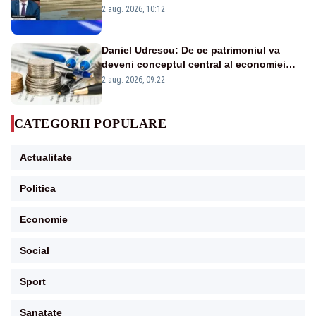
protejăm și natura, dar nu șținem omaneii
2 aug. 2026, 10:12
în stare permanentă de alertă
Daniel Udrescu: De ce patrimoniul va
deveni conceptul central al economiei
viitoare?
2 aug. 2026, 09:22
CATEGORII POPULARE
Actualitate
Politica
Economie
Social
Sport
Sanatate