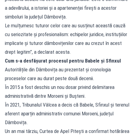
a adevărului, a istoriei și a apartenenței firești a acestor
simboluri la județul Dâmbovița.
Le mulțumesc tuturor celor care au susținut această cauză
cu seriozitate și profesionalism: echipelor juridice, instituțiilor
implicate și tuturor dâmbovițenilor care au crezut în acest
drept legitim”, a declarat acesta.
Cum s-a desfășurat procesul pentru Babele și Sfinxul
Autoritățile din Dâmbovița au prezentat și cronologia
proceselor care au durat peste două decenii.
În 2015 a fost deschis un nou dosar privind delimitarea
administrativă dintre Moroeni și Bușteni.
În 2021, Tribunalul Vâlcea a decis că Babele, Sfinxul și terenul
aferent aparțin administrativ comunei Moroeni, județul
Dâmbovița.
Un an mai târziu, Curtea de Apel Pitești a confirmat hotărârea