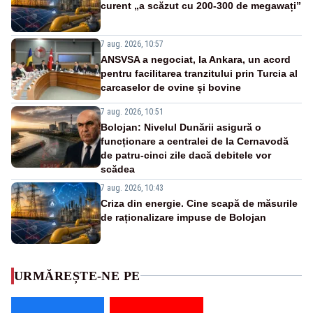
curent „a scăzut cu 200-300 de megawați”
7 aug. 2026, 10:57
ANSVSA a negociat, la Ankara, un acord
pentru facilitarea tranzitului prin Turcia al
carcaselor de ovine și bovine
7 aug. 2026, 10:51
Bolojan: Nivelul Dunării asigură o
funcționare a centralei de la Cernavodă
de patru-cinci zile dacă debitele vor
scădea
7 aug. 2026, 10:43
Criza din energie. Cine scapă de măsurile
de raționalizare impuse de Bolojan
URMĂREȘTE-NE PE