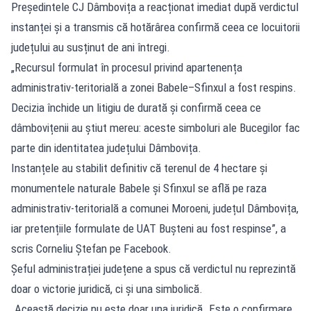
Președintele CJ Dâmbovița a reacționat imediat după verdictul
instanței și a transmis că hotărârea confirmă ceea ce locuitorii
județului au susținut de ani întregi.
„Recursul formulat în procesul privind apartenența
administrativ-teritorială a zonei Babele–Sfinxul a fost respins.
Decizia închide un litigiu de durată și confirmă ceea ce
dâmbovițenii au știut mereu: aceste simboluri ale Bucegilor fac
parte din identitatea județului Dâmbovița.
Instanțele au stabilit definitiv că terenul de 4 hectare și
monumentele naturale Babele și Sfinxul se află pe raza
administrativ-teritorială a comunei Moroeni, județul Dâmbovița,
iar pretențiile formulate de UAT Bușteni au fost respinse”, a
scris Corneliu Ștefan pe Facebook.
Șeful administrației județene a spus că verdictul nu reprezintă
doar o victorie juridică, ci și una simbolică.
„Această decizie nu este doar una juridică. Este o confirmare