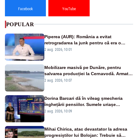
Facebook
YouTube
POPULAR
Piperea (AUR): România a evitat
retrogradarea la junk pentru că era o
catastrofă pentru bănci și fondurile de
2 aug. 2026, 10:01
pensii
Mobilizare masivă pe Dunăre, pentru
salvarea producției la Cernavodă. Armata
va detona o stâncă și va devia apa
2 aug. 2026, 10:07
fluviului - IMAGINI AERIENE
Dorina Barcari dă în vileag șmecheria
înghețării pensiilor. Sumele uriașe
pierdute de fiecare român
2 aug. 2026, 10:09
Mihai Chirica, atac devastator la adresa
progresiștilor lui Bolojan: Trebuie să