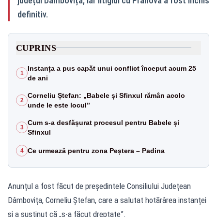
județul Dâmbovița, iar litigiul cu Prahova a fost închis
definitiv.
CUPRINS
Instanța a pus capăt unui conflict început acum 25
1
de ani
Corneliu Ștefan: „Babele și Sfinxul rămân acolo
2
unde le este locul”
Cum s-a desfășurat procesul pentru Babele și
3
Sfinxul
Ce urmează pentru zona Peștera – Padina
4
Anunțul a fost făcut de președintele Consiliului Județean
Dâmbovița, Corneliu Ștefan, care a salutat hotărârea instanței
și a susținut că „s-a făcut dreptate”.