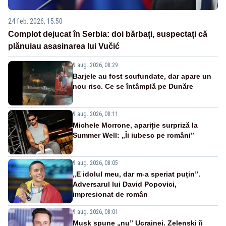
24 feb. 2026, 15:50
Complot dejucat în Serbia: doi bărbați, suspectați că
plănuiau asasinarea lui Vučić
9 aug. 2026, 08:29
Barjele au fost scufundate, dar apare un
nou risc. Ce se întâmplă pe Dunăre
9 aug. 2026, 08:11
Michele Morrone, apariție surpriză la
Summer Well: „Îi iubesc pe români”
9 aug. 2026, 08:05
„E idolul meu, dar m-a speriat puțin”.
Adversarul lui David Popovici,
impresionat de român
9 aug. 2026, 08:01
Musk spune „nu” Ucrainei. Zelenski îi