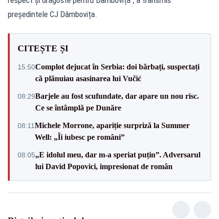
președintele CJ Dâmbovița.
CITEȘTE ȘI
Complot dejucat în Serbia: doi bărbați, suspectați
15:50
că plănuiau asasinarea lui Vučić
Barjele au fost scufundate, dar apare un nou risc.
08:29
Ce se întâmplă pe Dunăre
Michele Morrone, apariție surpriză la Summer
08:11
Well: „Îi iubesc pe români”
„E idolul meu, dar m-a speriat puțin”. Adversarul
08:05
lui David Popovici, impresionat de român