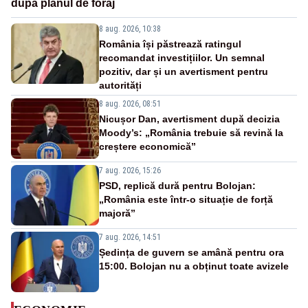
după planul de foraj
8 aug. 2026, 10:38
România își păstrează ratingul
recomandat investițiilor. Un semnal
pozitiv, dar și un avertisment pentru
autorități
8 aug. 2026, 08:51
Nicușor Dan, avertisment după decizia
Moody’s: „România trebuie să revină la
creștere economică”
7 aug. 2026, 15:26
PSD, replică dură pentru Bolojan:
„România este într-o situație de forță
majoră”
7 aug. 2026, 14:51
Ședința de guvern se amână pentru ora
15:00. Bolojan nu a obținut toate avizele