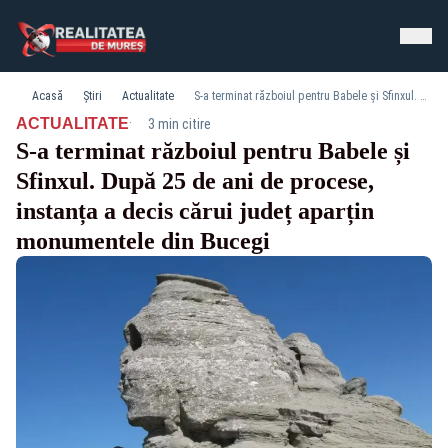
Acasă
Știri
Actualitate
S-a terminat războiul pentru Babele și Sfinxul. După 25 de ani de procese, instanța a decis cărui județ aparțin monumentele din Bucegi
·
ACTUALITATE
3 min citire
S-a terminat războiul pentru Babele și
Sfinxul. După 25 de ani de procese,
instanța a decis cărui județ aparțin
monumentele din Bucegi