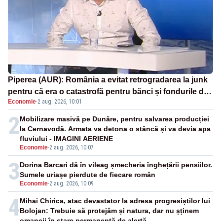
Piperea (AUR): România a evitat retrogradarea la junk
pentru că era o catastrofă pentru bănci și fondurile de
Economie
·
2 aug. 2026, 10:01
pensii
2
Mobilizare masivă pe Dunăre, pentru salvarea producției
la Cernavodă. Armata va detona o stâncă și va devia apa
fluviului - IMAGINI AERIENE
Economie
-
2 aug. 2026, 10:07
3
Dorina Barcari dă în vileag șmecheria înghețării pensiilor.
Sumele uriașe pierdute de fiecare român
Economie
-
2 aug. 2026, 10:09
4
Mihai Chirica, atac devastator la adresa progresiștilor lui
Bolojan: Trebuie să protejăm și natura, dar nu șținem
omaneii în stare permanentă de alertă