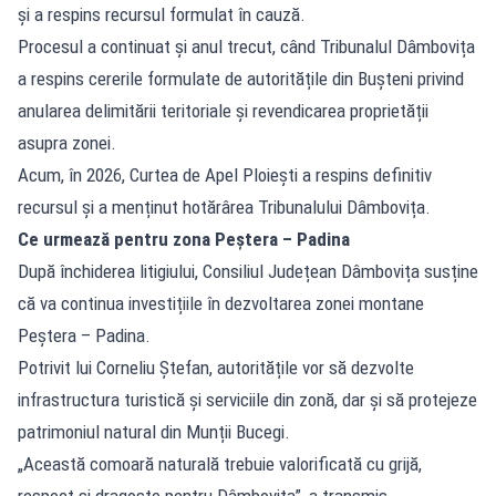
și a respins recursul formulat în cauză.
Procesul a continuat și anul trecut, când Tribunalul Dâmbovița
a respins cererile formulate de autoritățile din Bușteni privind
anularea delimitării teritoriale și revendicarea proprietății
asupra zonei.
Acum, în 2026, Curtea de Apel Ploiești a respins definitiv
recursul și a menținut hotărârea Tribunalului Dâmbovița.
Ce urmează pentru zona Peștera – Padina
După închiderea litigiului, Consiliul Județean Dâmbovița susține
că va continua investițiile în dezvoltarea zonei montane
Peștera – Padina.
Potrivit lui Corneliu Ștefan, autoritățile vor să dezvolte
infrastructura turistică și serviciile din zonă, dar și să protejeze
patrimoniul natural din Munții Bucegi.
„Această comoară naturală trebuie valorificată cu grijă,
respect și dragoste pentru Dâmbovița”, a transmis