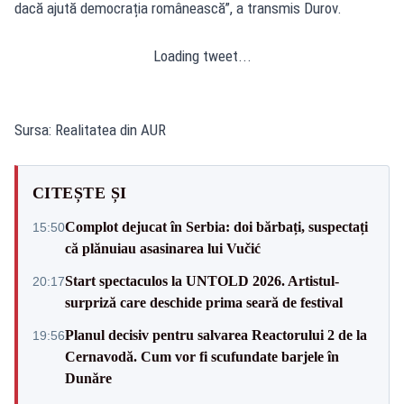
dacă ajută democrația românească”, a transmis Durov.
Loading tweet...
Sursa: Realitatea din AUR
CITEȘTE ȘI
Complot dejucat în Serbia: doi bărbați, suspectați
15:50
că plănuiau asasinarea lui Vučić
Start spectaculos la UNTOLD 2026. Artistul-
20:17
surpriză care deschide prima seară de festival
Planul decisiv pentru salvarea Reactorului 2 de la
19:56
Cernavodă. Cum vor fi scufundate barjele în
Dunăre