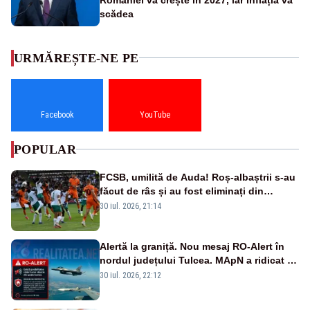
scădea
URMĂREȘTE-NE PE
Facebook
YouTube
POPULAR
FCSB, umilită de Auda! Roș-albaștrii s-au
făcut de râs și au fost eliminați din
Conference League
30 iul. 2026, 21:14
Alertă la graniță. Nou mesaj RO-Alert în
nordul județului Tulcea. MApN a ridicat de
la sol două avioane F-16
30 iul. 2026, 22:12