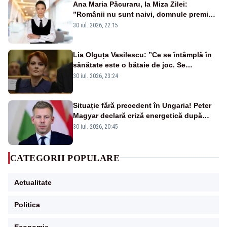
Ana Maria Păcuraru, la Miza Zilei:
”Românii nu sunt naivi, domnule premier
Bolojan”
30 iul. 2026, 22:15
Lia Olguța Vasilescu: ”Ce se întâmplă în
sănătate este o bătaie de joc. Se
guvernează extraordinar de prost”
30 iul. 2026, 23:24
Situație fără precedent în Ungaria! Peter
Magyar declară criză energetică după
oprirea centralei de la Paks
30 iul. 2026, 20:45
CATEGORII POPULARE
Actualitate
Politica
Economie