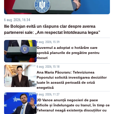
6 aug. 2026, 16:34
Ilie Bolojan evită un răspuns clar despre averea
partenerei sale: „Am respectat întotdeauna legea”
6 aug. 2026, 15:39
Guvernul a adoptat o hotărâre care
aprobă planurile de pregătire pentru
riscuri
6 aug. 2026, 15:18
Ana Maria Păcuraru: Televiziunea
Poporului solicită investigarea deciziilor
luate în această perioadă de criză
enegetică
6 aug. 2026, 11:27
JD Vance anunță negocieri de pace
dificile și îndelungate cu Iranul, în timp ce
Teheranul neagă existența discuțiilor cu