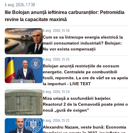
6 aug. 2026, 17:38
Ilie Bolojan anunță ieftinirea carburanților: Petromidia
revine la capacitate maximă
6 aug. 2026, 15:36
Cum se va întrerupe energia electrică la
marii consumatori industriali? Bolojan:
Nu vor exista compensații
6 aug. 2026, 15:33
Bolojan anunță restricțiile de consum
energetic. Centralele pe combustibili
fosili, repornite. La ore de vârf se va apela
la importuri - LIVE TEXT
6 aug. 2026, 15:24
Miza uriașă a scufundării barjelor.
Reactorul 2 de la Cernavodă poate primi o
nouă „gură de oxigen”
6 aug. 2026, 15:23
Alexandru Nazare, veste bună: Economia
României va crește în 2027, iar inflația va