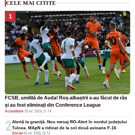
CELE MAI CITITE
1
FCSB, umilită de Auda! Roș-albaștrii s-au făcut de râs
și au fost eliminați din Conference League
Actualitate
·
30 iul. 2026, 21:14
2
Alertă la graniță. Nou mesaj RO-Alert în nordul județului
Tulcea. MApN a ridicat de la sol două avioane F-16
Social
-
30 iul. 2026, 22:12