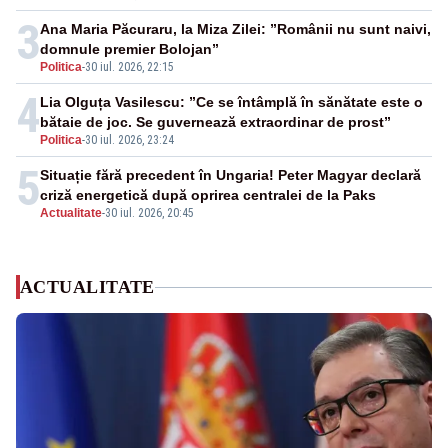
3
Ana Maria Păcuraru, la Miza Zilei: ”Românii nu sunt naivi,
domnule premier Bolojan”
Politica
-
30 iul. 2026, 22:15
4
Lia Olguța Vasilescu: ”Ce se întâmplă în sănătate este o
bătaie de joc. Se guvernează extraordinar de prost”
Politica
-
30 iul. 2026, 23:24
5
Situație fără precedent în Ungaria! Peter Magyar declară
criză energetică după oprirea centralei de la Paks
Actualitate
-
30 iul. 2026, 20:45
ACTUALITATE