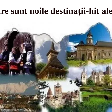
re sunt noile destinații-hit a