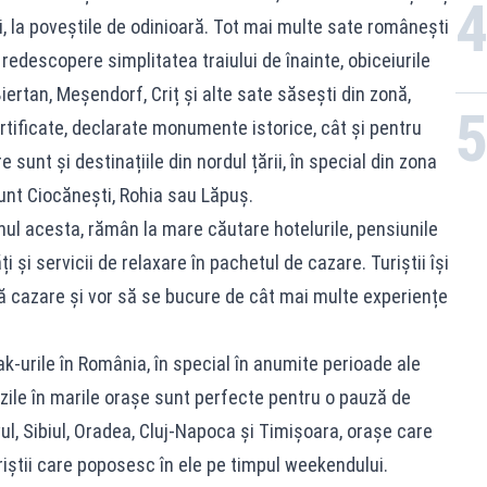
i, la poveștile de odinioară. Tot mai multe sate românești
ă redescopere simplitatea traiului de înainte, obiceiurile
Biertan, Meșendorf, Criț și alte sate săsești din zonă,
rtificate, declarate monumente istorice, cât și pentru
 sunt și destinațiile din nordul țării, în special din zona
nt Ciocănești, Rohia sau Lăpuș.
anul acesta, rămân la mare căutare hotelurile, pensiunile
ăți și servicii de relaxare în pachetul de cazare. Turiștii își
 cazare și vor să se bucure de cât mai multe experiențe
ak-urile în România, în special în anumite perioade ale
4 zile în marile orașe sunt perfecte pentru o pauză de
ovul, Sibiul, Oradea, Cluj-Napoca și Timișoara, orașe care
iștii care poposesc în ele pe timpul weekendului.