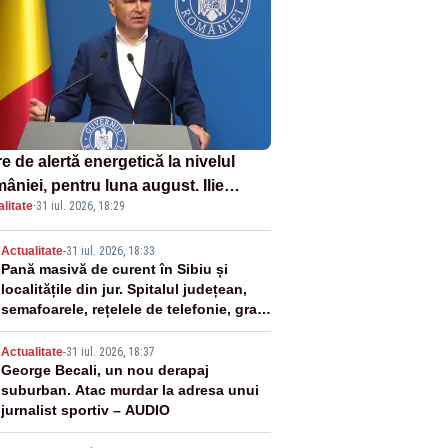
e de alertă energetică la nivelul
âniei, pentru luna august. Ilie
litate
·
31 iul. 2026, 18:29
ojan a anunțat importuri și posibile
ricții – VIDEO
2
Actualitate
-
31 iul. 2026, 18:33
Pană masivă de curent în Sibiu și
localitățile din jur. Spitalul județean,
semafoarele, rețelele de telefonie, grav
afectate
3
Actualitate
-
31 iul. 2026, 18:37
George Becali, un nou derapaj
suburban. Atac murdar la adresa unui
jurnalist sportiv – AUDIO