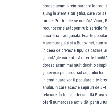
doresc acum o reîntoarcere la tradiți
ajung în atenția turiștilor, care vor s
rurale. Printre ele se numără Viscri, 
recunoscute atât pentru bisericile fo
bucătăria tradițională. Foarte populare
Maramureșului și a Bucovinei, cum su
În ceea ce privește tipul de cazare, 
și unitățile care oferă diferite facilit
doresc acum mai mult decât o simplă
și servicii pe parcursul sejurului lor.
În continuare vor fi populare city-bre
anului, în care aceste sejururi de 3-
relaxare. În topul listei se află Braș
oferă numeroase activități pentru tur