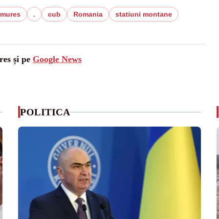
mures
.
cub
Romania
statiuni montane
res și pe
Google News
POLITICA