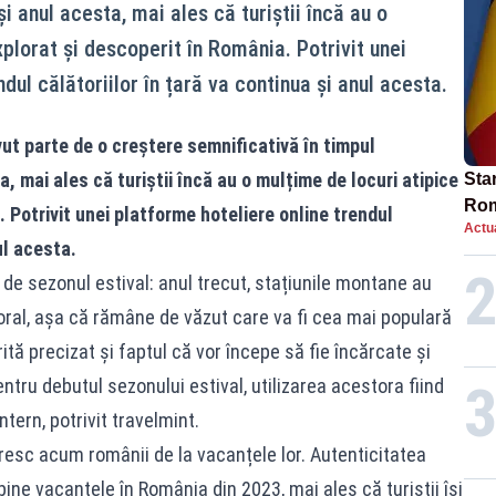
i anul acesta, mai ales că turiștii încă au o
plorat și descoperit în România. Potrivit unei
dul călătoriilor în țară va continua și anul acesta.
avut parte de o creștere semnificativă în timpul
, mai ales că turiștii încă au o mulțime de locuri atipice
Star
Rom
 Potrivit unei platforme hoteliere online trendul
Actua
Bol
ul acesta.
rest
de sezonul estival: anul trecut, stațiunile montane au
oral, așa că rămâne de văzut care va fi cea mai populară
rită precizat și faptul că vor începe să fie încărcate și
ntru debutul sezonului estival, utilizarea acestora fiind
tern, potrivit travelmint.
resc acum românii de la vacanțele lor. Autenticitatea
ine vacanțele în România din 2023, mai ales că turiștii își