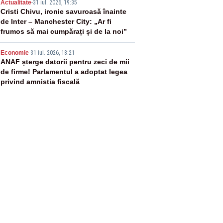
4
Actualitate
-
31 iul. 2026, 19:35
Cristi Chivu, ironie savuroasă înainte
de Inter – Manchester City: „Ar fi
frumos să mai cumpărați și de la noi”
5
Economie
-
31 iul. 2026, 18:21
ANAF șterge datorii pentru zeci de mii
de firme! Parlamentul a adoptat legea
privind amnistia fiscală