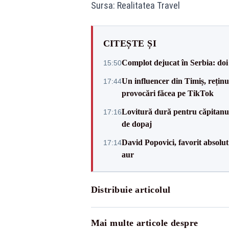
Sursa: Realitatea Travel
CITEȘTE ȘI
Complot dejucat în Serbia: doi 
15:50
Un influencer din Timiș, rețin
17:44
provocări făcea pe TikTok
Lovitură dură pentru căpitanul
17:16
de dopaj
David Popovici, favorit absolut
17:14
aur
Distribuie articolul
Mai multe articole despre