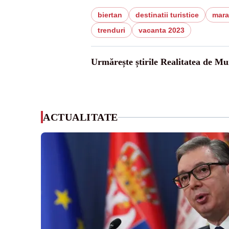
biertan
destinatii turistice
mara
trenduri
vacanta 2023
Urmărește știrile Realitatea de Mu
ACTUALITATE