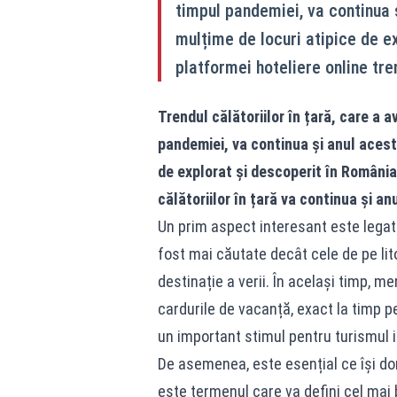
timpul pandemiei, va continua ș
mulțime de locuri atipice de ex
platformei hoteliere online tren
Trendul călătoriilor în țară, care a 
pandemiei, va continua și anul acesta
de explorat și descoperit în România.
călătoriilor în țară va continua și an
Un prim aspect interesant este legat 
fost mai căutate decât cele de pe lit
destinație a verii. În același timp, me
cardurile de vacanță, exact la timp pe
un important stimul pentru turismul in
De asemenea, este esențial ce își do
este termenul care va defini cel mai b