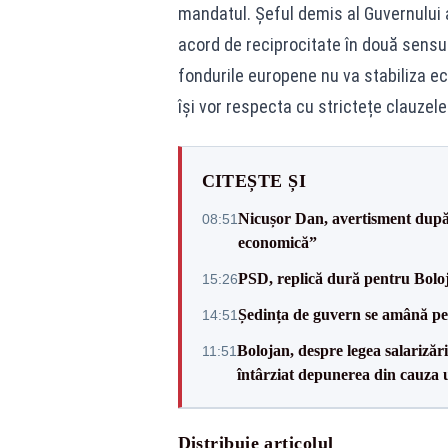
mandatul. Șeful demis al Guvernului a
acord de reciprocitate în două sensur
fondurile europene nu va stabiliza e
își vor respecta cu strictețe clauzel
CITEȘTE ȘI
Nicușor Dan, avertisment după 
08:51
economică”
PSD, replică dură pentru Boloj
15:26
Ședința de guvern se amână pen
14:51
Bolojan, despre legea salarizăr
11:51
întârziat depunerea din cauza u
Distribuie articolul