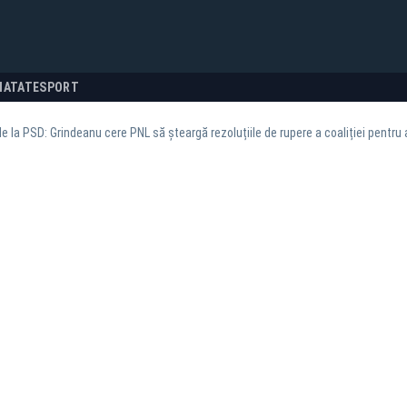
NATATE
SPORT
 la PSD: Grindeanu cere PNL să șteargă rezoluțiile de rupere a coaliției pentru a