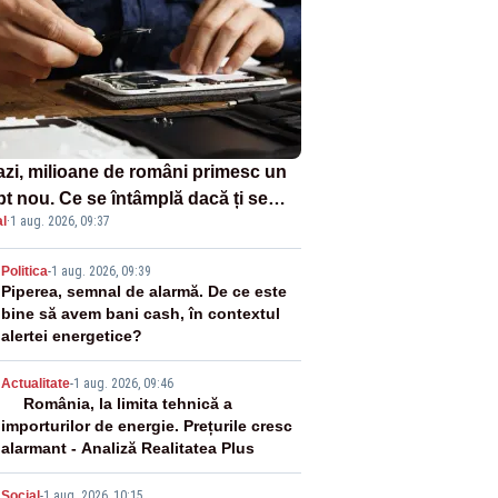
azi, milioane de români primesc un
pt nou. Ce se întâmplă dacă ți se
l
·
1 aug. 2026, 09:37
ică un produs
2
Politica
-
1 aug. 2026, 09:39
Piperea, semnal de alarmă. De ce este
bine să avem bani cash, în contextul
alertei energetice?
3
Actualitate
-
1 aug. 2026, 09:46
România, la limita tehnică a
importurilor de energie. Prețurile cresc
alarmant - Analiză Realitatea Plus
Social
-
1 aug. 2026, 10:15