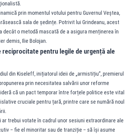
ționalistă.
inamică prin momentul votului pentru Guvernul Veștea,
răsească sala de ședințe. Potrivit lui Grindeanu, acest
eva decât o metodă mascată de a asigura menținerea în
er demis, Ilie Bolojan.
e reciprocitate pentru legile de urgență ale
ul din Kiseleff, inițiatorul ideii de „armistițiu”, premierul
 propunerea prin necesitatea salvării unor reforme
deră că un pact temporar între forțele politice este vital
slative cruciale pentru țară, printre care se numără noul
ii.
i ar trebui votate în cadrul unor sesiuni extraordinare ale
tiv – fie el minoritar sau de tranziție – să își asume