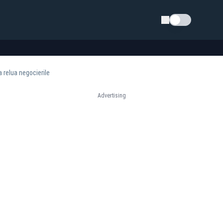
Schimba tema
 relua negocierile
Advertising