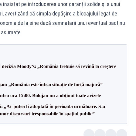
 insistat pe introducerea unor garanții solide și a unui
i, avertizând că simpla depășire a blocajului legat de
conomia de la sine dacă semnatarii unui eventual pact nu
e asumate.
decizia Moody’s: „România trebuie să revină la creștere
an: „România este într-o situație de forță majoră”
tru ora 15:00. Bolojan nu a obținut toate avizele
ii: „Ar putea fi adoptată în perioada următoare. S-a
nor discursuri iresponsabile în spaţiul public”