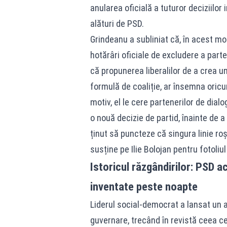
anularea oficială a tuturor deciziilor 
alături de PSD.
Grindeanu a subliniat că, în acest mo
hotărâri oficiale de excludere a part
că propunerea liberalilor de a crea u
formulă de coaliție, ar însemna oricum
motiv, el le cere partenerilor de dial
o nouă decizie de partid, înainte de 
ținut să puncteze că singura linie r
susține pe Ilie Bolojan pentru fotoliu
Istoricul răzgândirilor: PSD ac
inventate peste noapte
Liderul social-democrat a lansat un at
guvernare, trecând în revistă ceea ce