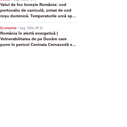
4
Valul de foc lovește România: cod
portocaliu de caniculă, urmat de cod
roșu duminică. Temperaturile urcă spre
40°C
5
Economie
-
1 aug. 2026, 09:32
România în alertă energetică |
Vulnerabilitatea de pe Dunăre care
pune în pericol Centrala Cernavodă era
cunoscută de pe vremea lui Ceaușescu