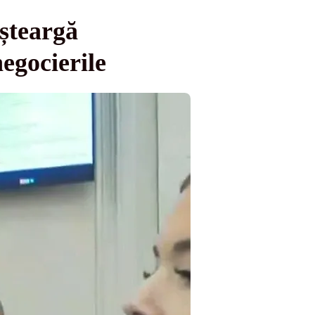
șteargă
negocierile