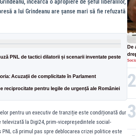
Grindeanu, încearcă o apropiere de șeful liberalilor,
xpresă a lui Grindeanu are șanse mari să fie refuzată
De 
dre
uză PNL de tactici dilatorii și scenarii inventate peste
Socia
str
ria: Acuzații de complicitate în Parlament
e reciprocitate pentru legile de urgență ale României
lor pentru un executiv de tranziție este condiționată dur
 televizată la Digi24, prim-vicepreședintele social-
PNL că primul pas spre deblocarea crizei politice este