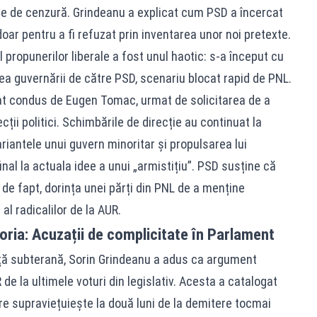
ne de cenzură. Grindeanu a explicat cum PSD a încercat
 doar pentru a fi refuzat prin inventarea unor noi pretexte.
propunerilor liberale a fost unul haotic: s-a început cu
ea guvernării de către PSD, scenariu blocat rapid de PNL.
rat condus de Eugen Tomac, urmat de solicitarea de a
ecții politici. Schimbările de direcție au continuat la
riantele unui guvern minoritar și propulsarea lui
nal la actuala idee a unui „armistițiu”. PSD susține că
 de fapt, dorința unei părți din PNL de a menține
 al radicalilor de la AUR.
ria: Acuzații de complicitate în Parlament
ianță subterană, Sorin Grindeanu a adus ca argument
 la ultimele voturi din legislativ. Acesta a catalogat
re supraviețuiește la două luni de la demitere tocmai