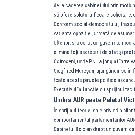
de la căderea cabinetului prin moțiu
să ofere soluții la fiecare solicitare,
Conform social-democratului, traseul 
varianta opoziției, urmată de asumar
Ulterior, s-a cerut un guvern tehnoc
elimina toți secretarii de stat și pref
Cotroceni, unde PNL a jonglat între va
Siegfried Mureșan, ajungându-se în fi
toate aceste piruete politice ascund,
Executivul în funcție cu sprijinul tacit
Umbra AUR peste Palatul Victo
În sprijinul teoriei sale privind o al
comportamentul parlamentarilor AUR de
Cabinetul Bolojan drept un guvern ca