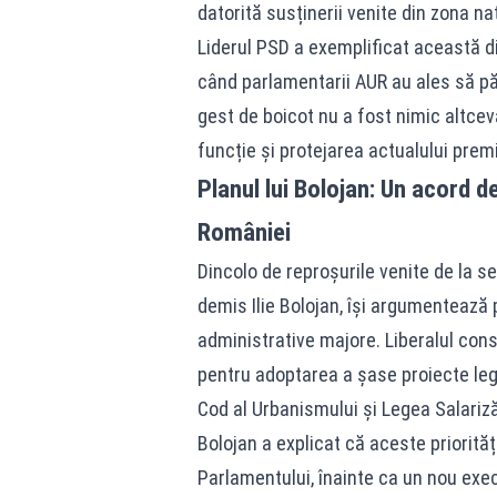
datorită susținerii venite din zona na
Liderul PSD a exemplificat această d
când parlamentarii AUR au ales să pă
gest de boicot nu a fost nimic altc
funcție și protejarea actualului premi
Planul lui Bolojan: Un acord d
României
Dincolo de reproșurile venite de la sedi
demis Ilie Bolojan, își argumentează
administrative majore. Liberalul consi
pentru adoptarea a șase proiecte legi
Cod al Urbanismului și Legea Salarizăr
Bolojan a explicat că aceste priorităț
Parlamentului, înainte ca un nou execu