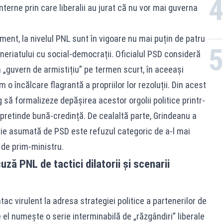
interne prin care liberalii au jurat că nu vor mai guverna
ment, la nivelul PNL sunt în vigoare nu mai puțin de patru
eneriatului cu social-democrații. Oficialul PSD consideră
n „guvern de armistițiu” pe termen scurt, în aceeași
 o încălcare flagrantă a propriilor lor rezoluții. Din acest
og să formalizeze depășirea acestor orgolii politice printr-
a pretinde bună-credință. De cealaltă parte, Grindeanu a
oșie asumată de PSD este refuzul categoric de a-l mai
l de prim-ministru.
uză PNL de tactici dilatorii și scenarii
ac virulent la adresa strategiei politice a partenerilor de
 el numește o serie interminabilă de „răzgândiri” liberale