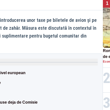
1
ntroducerea unor taxe pe biletele de avion și pe
t de zahăr. Măsura este discutată în contextul în
ri suplimentare pentru bugetul comunitar din
Româ
de e
Econ
Ana
nivel european
e
puse deja de Comisie