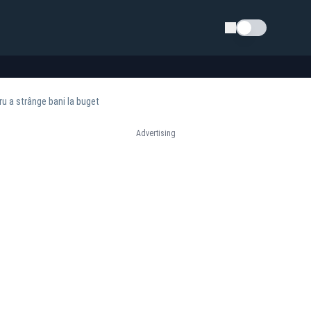
Schimba tema
ru a strânge bani la buget
Advertising