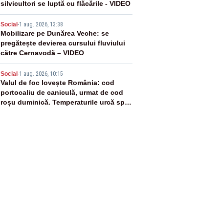
silvicultori se luptă cu flăcările - VIDEO
4
Social
-
1 aug. 2026, 13:38
Mobilizare pe Dunărea Veche: se
pregătește devierea cursului fluviului
către Cernavodă – VIDEO
5
Social
-
1 aug. 2026, 10:15
Valul de foc lovește România: cod
portocaliu de caniculă, urmat de cod
roșu duminică. Temperaturile urcă spre
40°C