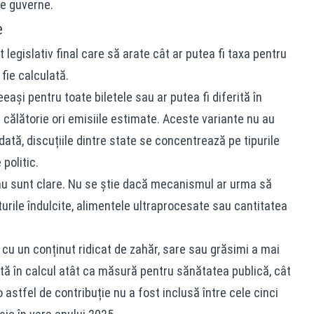
de guverne.
e
legislativ final care să arate cât ar putea fi taxa pentru
fie calculată.
eași pentru toate biletele sau ar putea fi diferită în
 călătorie ori emisiile estimate. Aceste variante nu au
ată, discuțiile dintre state se concentrează pe tipurile
politic.
e nu sunt clare. Nu se știe dacă mecanismul ar urma să
urile îndulcite, alimentele ultraprocesate sau cantitatea
r cu un conținut ridicat de zahăr, sare sau grăsimi a mai
uată în calcul atât ca măsură pentru sănătatea publică, cât
o astfel de contribuție nu a fost inclusă între cele cinci