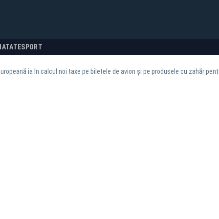
NATATE
SPORT
uropeană ia în calcul noi taxe pe biletele de avion și pe produsele cu zahăr pent