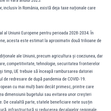
sie în vara anului 2025.
or, inclusiv în România, există deja taxe naționale care
al al Uniunii Europene pentru perioada 2028-2034. În
ne, acesta este estimat la aproximativ două trilioane de
adiționale ale Uniunii, precum agricultura și coeziunea, dar
are, competitivitate, tehnologie, securitatea frontierelor
lași timp, UE trebuie să înceapă rambursarea datoriei
l de redresare de după pandemia de COVID-19.
ropean cu mai mulți bani decât primesc, printre care
rea dimensiunii bugetului sau evitarea unor creșteri
e. De cealaltă parte, statele beneficiare nete susțin
ură, infrastructură și reducerea decalajelor regionale.