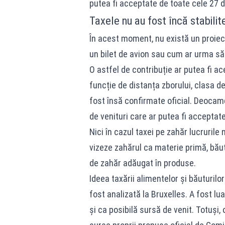
putea fi acceptate de toate cele 27 
Taxele nu au fost încă stabilit
În acest moment, nu există un proiect 
un bilet de avion sau cum ar urma să 
O astfel de contribuție ar putea fi ace
funcție de distanța zborului, clasa de
fost însă confirmate oficial. Deocamd
de venituri care ar putea fi acceptate 
Nici în cazul taxei pe zahăr lucruril
vizeze zahărul ca materie primă, băut
de zahăr adăugat în produse.
Ideea taxării alimentelor și băuturilo
fost analizată la Bruxelles. A fost l
și ca posibilă sursă de venit. Totuși, 