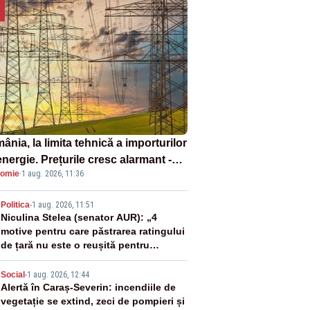
nia, la limita tehnică a importurilor
nergie. Prețurile cresc alarmant -
omie
·
1 aug. 2026, 11:36
liză Realitatea Plus
2
Politica
-
1 aug. 2026, 11:51
Niculina Stelea (senator AUR): „4
motive pentru care păstrarea ratingului
de țară nu este o reușită pentru
Guvernul Bolojan”
3
Social
-
1 aug. 2026, 12:44
Alertă în Caraș-Severin: incendiile de
vegetație se extind, zeci de pompieri și