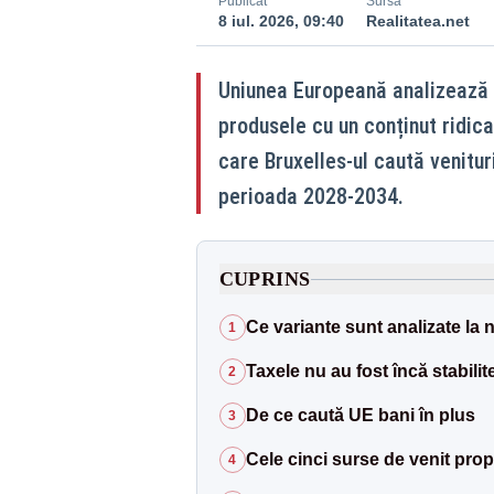
Publicat
Sursă
8 iul. 2026, 09:40
Realitatea.net
Uniunea Europeană analizează i
produsele cu un conținut ridica
care Bruxelles-ul caută venitu
perioada 2028-2034.
CUPRINS
Ce variante sunt analizate la 
1
Taxele nu au fost încă stabilit
2
De ce caută UE bani în plus
3
Cele cinci surse de venit pro
4