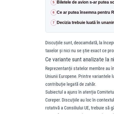
Biletele de avion s-ar putea 
5
Ce ar putea însemna pentru 
6
Decizia trebuie luată în unani
7
Discuțiile sunt, deocamdată, la început
taxelor și nici nu se știe exact ce pro
Ce variante sunt analizate la 
Reprezentanții statelor membre au în
Uniunii Europene. Printre variantele lu
contribuție legată de zahăr.
Subiectul a ajuns în atenția Comitet
Coreper. Discuțiile au loc în contextul
rotativă a Consiliului UE, trebuie să