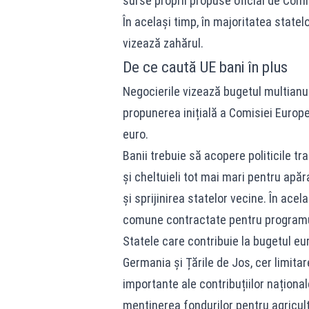
surse proprii propuse oficial de Comi
În același timp, în majoritatea statel
vizează zahărul.
De ce caută UE bani în plus
Negocierile vizează bugetul multianu
propunerea inițială a Comisiei Europe
euro.
Banii trebuie să acopere politicile tr
și cheltuieli tot mai mari pentru apăr
și sprijinirea statelor vecine. În ace
comune contractate pentru programu
Statele care contribuie la bugetul eu
Germania și Țările de Jos, cer limita
importante ale contribuțiilor național
menținerea fondurilor pentru agricult