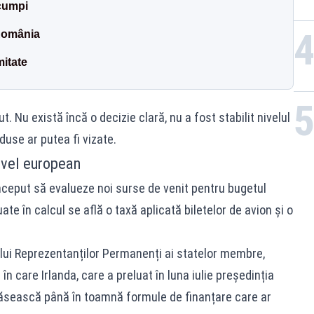
scumpi
România
mitate
. Nu există încă o decizie clară, nu a fost stabilit nivelul
duse ar putea fi vizate.
nivel european
ceput să evalueze noi surse de venit pentru bugetul
ate în calcul se află o taxă aplicată biletelor de avion și o
ului Reprezentanților Permanenți ai statelor membre,
 în care Irlanda, care a preluat în luna iulie președinția
 găsească până în toamnă formule de finanțare care ar