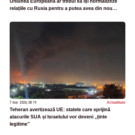
Uniunea Europeană ar trebui să își normalizeze
relațiile cu Rusia pentru a putea avea din nou
acces la energie la prețuri mai mici.
7 mar. 2026, 08:19
Actualitate
Teheran avertizează UE: statele care sprijină
atacurile SUA și Israelului vor deveni „ținte
legitime”