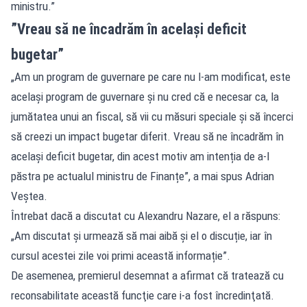
ministru.”
”Vreau să ne încadrăm în același deficit
bugetar”
„Am un program de guvernare pe care nu l-am modificat, este
același program de guvernare și nu cred că e necesar ca, la
jumătatea unui an fiscal, să vii cu măsuri speciale și să încerci
să creezi un impact bugetar diferit. Vreau să ne încadrăm în
același deficit bugetar, din acest motiv am intenția de a-l
păstra pe actualul ministru de Finanțe”, a mai spus Adrian
Veștea.
Întrebat dacă a discutat cu Alexandru Nazare, el a răspuns:
„Am discutat și urmează să mai aibă și el o discuție, iar în
cursul acestei zile voi primi această informație”.
De asemenea, premierul desemnat a afirmat că tratează cu
reconsabilitate această funcţie care i-a fost încredinţată.