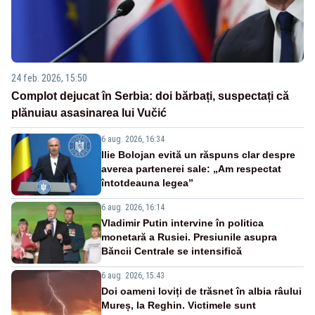
24 feb. 2026, 15:50
Complot dejucat în Serbia: doi bărbați, suspectați că
plănuiau asasinarea lui Vučić
6 aug. 2026, 16:34
Ilie Bolojan evită un răspuns clar despre
averea partenerei sale: „Am respectat
întotdeauna legea”
6 aug. 2026, 16:14
Vladimir Putin intervine în politica
monetară a Rusiei. Presiunile asupra
Băncii Centrale se intensifică
6 aug. 2026, 15:43
Doi oameni loviți de trăsnet în albia râului
Mureș, la Reghin. Victimele sunt