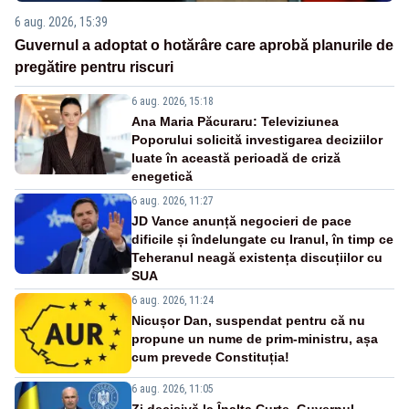
6 aug. 2026, 15:39
Guvernul a adoptat o hotărâre care aprobă planurile de
pregătire pentru riscuri
6 aug. 2026, 15:18
Ana Maria Păcuraru: Televiziunea
Poporului solicită investigarea deciziilor
luate în această perioadă de criză
enegetică
6 aug. 2026, 11:27
JD Vance anunță negocieri de pace
dificile și îndelungate cu Iranul, în timp ce
Teheranul neagă existența discuțiilor cu
SUA
6 aug. 2026, 11:24
Nicușor Dan, suspendat pentru că nu
propune un nume de prim-ministru, așa
cum prevede Constituția!
6 aug. 2026, 11:05