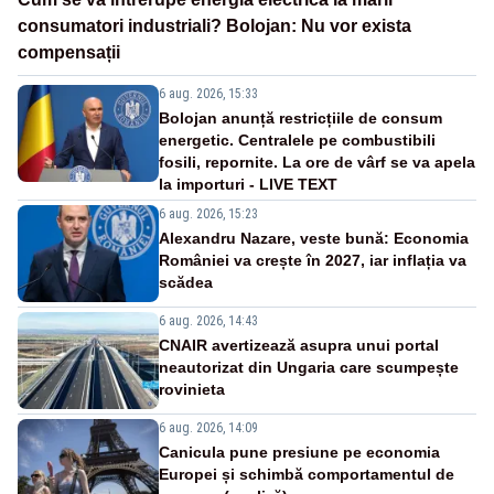
consumatori industriali? Bolojan: Nu vor exista
compensații
6 aug. 2026, 15:33
Bolojan anunță restricțiile de consum
energetic. Centralele pe combustibili
fosili, repornite. La ore de vârf se va apela
la importuri - LIVE TEXT
6 aug. 2026, 15:23
Alexandru Nazare, veste bună: Economia
României va crește în 2027, iar inflația va
scădea
6 aug. 2026, 14:43
CNAIR avertizează asupra unui portal
neautorizat din Ungaria care scumpește
rovinieta
6 aug. 2026, 14:09
Canicula pune presiune pe economia
Europei și schimbă comportamentul de