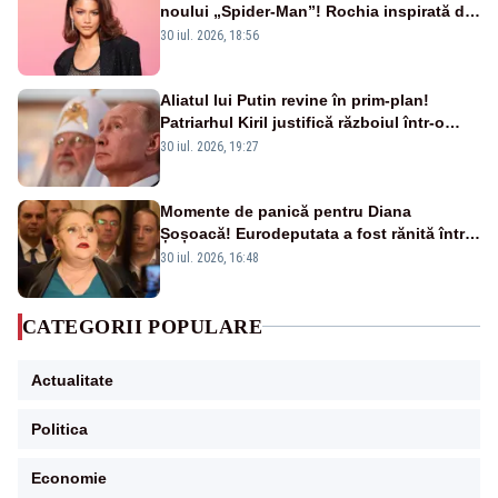
noului „Spider-Man”! Rochia inspirată de
pânza de păianjen a făcut senzație
30 iul. 2026, 18:56
Aliatul lui Putin revine în prim-plan!
Patriarhul Kiril justifică războiul într-o
nouă carte
30 iul. 2026, 19:27
Momente de panică pentru Diana
Șoșoacă! Eurodeputata a fost rănită într-
un accident rutier
30 iul. 2026, 16:48
CATEGORII POPULARE
Actualitate
Politica
Economie