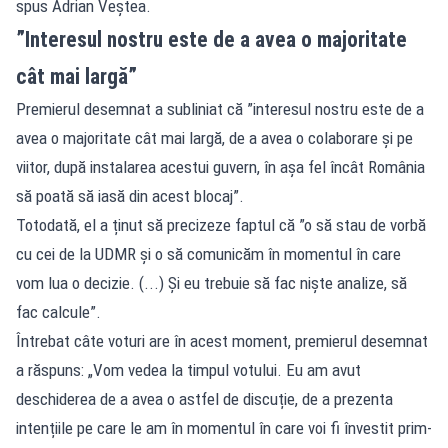
spus Adrian Veștea.
”Interesul nostru este de a avea o majoritate
cât mai largă”
Premierul desemnat a subliniat că ”interesul nostru este de a
avea o majoritate cât mai largă, de a avea o colaborare și pe
viitor, după instalarea acestui guvern, în așa fel încât România
să poată să iasă din acest blocaj”.
Totodată, el a ținut să precizeze faptul că ”o să stau de vorbă
cu cei de la UDMR și o să comunicăm în momentul în care
vom lua o decizie. (...) Și eu trebuie să fac niște analize, să
fac calcule”.
Întrebat câte voturi are în acest moment, premierul desemnat
a răspuns: „Vom vedea la timpul votului. Eu am avut
deschiderea de a avea o astfel de discuție, de a prezenta
intențiile pe care le am în momentul în care voi fi învestit prim-