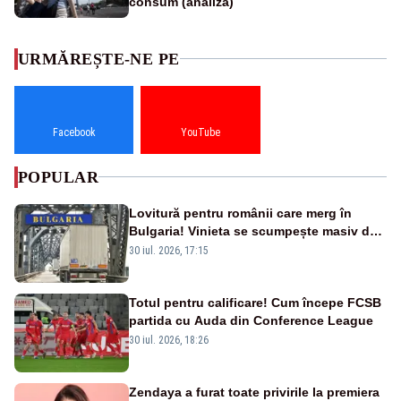
consum (analiză)
URMĂREȘTE-NE PE
Facebook
YouTube
POPULAR
Lovitură pentru românii care merg în
Bulgaria! Vinieta se scumpește masiv de
la 1 august
30 iul. 2026, 17:15
Totul pentru calificare! Cum începe FCSB
partida cu Auda din Conference League
30 iul. 2026, 18:26
Zendaya a furat toate privirile la premiera