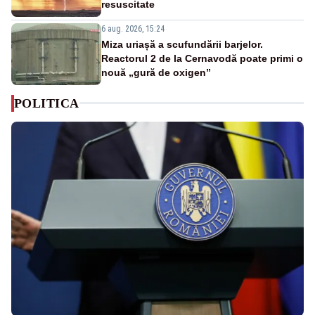
resuscitate
6 aug. 2026, 15:24
Miza uriașă a scufundării barjelor.
Reactorul 2 de la Cernavodă poate primi o
nouă „gură de oxigen”
POLITICA