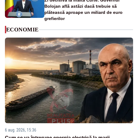
Zi decisivă la Înalta Curte. Guvernul
Bolojan află astăzi dacă trebuie să
plătească aproape un miliard de euro
grefierilor
ECONOMIE
6 aug. 2026, 15:36
Cum se va întrerupe energia electrică la marii