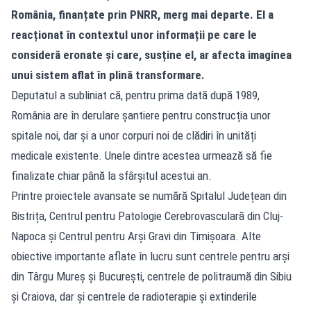
România, finanțate prin PNRR, merg mai departe. El a
reacționat în contextul unor informații pe care le
consideră eronate și care, susține el, ar afecta imaginea
unui sistem aflat în plină transformare.
Deputatul a subliniat că, pentru prima dată după 1989,
România are în derulare șantiere pentru construcția unor
spitale noi, dar și a unor corpuri noi de clădiri în unități
medicale existente. Unele dintre acestea urmează să fie
finalizate chiar până la sfârșitul acestui an.
Printre proiectele avansate se numără Spitalul Județean din
Bistrița, Centrul pentru Patologie Cerebrovasculară din Cluj-
Napoca și Centrul pentru Arși Gravi din Timișoara. Alte
obiective importante aflate în lucru sunt centrele pentru arși
din Târgu Mureș și București, centrele de politraumă din Sibiu
și Craiova, dar și centrele de radioterapie și extinderile