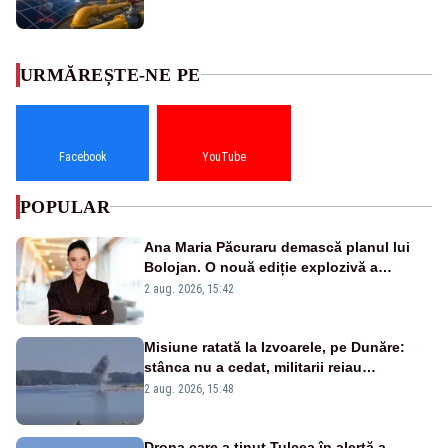
URMĂREȘTE-NE PE
Facebook
YouTube
POPULAR
Ana Maria Păcuraru demască planul lui
Bolojan. O nouă ediție explozivă a
emisiunii „Miza Zilei” la Realitatea PLUS
2 aug. 2026, 15:42
Misiune ratată la Izvoarele, pe Dunăre:
stânca nu a cedat, militarii reiau
detonările luni – VIDEO
2 aug. 2026, 15:48
Drona care a ținut Tulcea în alertă a