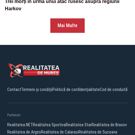
Trei morți în urma unui atac rusesc asupra regiunii
Harkov
Mai Multe
Contact
Termeni și condiții
Politică de confidențialitate
Cod de conduită
Parteneri:
Realitatea.NET
Realitatea Sportiva
Realitatea Star
Realitatea de Brasov
Realitatea de Arges
Realitatea de Calarasi
Realitatea de Suceava