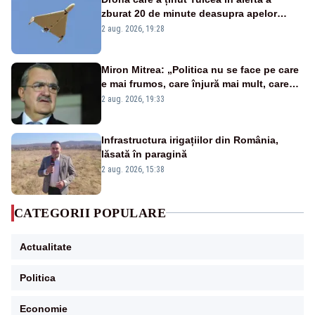
zburat 20 de minute deasupra apelor
României. Au fost ridicate două F-16
2 aug. 2026, 19:28
Miron Mitrea: „Politica nu se face pe care
e mai frumos, care înjură mai mult, care
țipă mai tare, ci pe proiecte”
2 aug. 2026, 19:33
Infrastructura irigațiilor din România,
lăsată în paragină
2 aug. 2026, 15:38
CATEGORII POPULARE
Actualitate
Politica
Economie