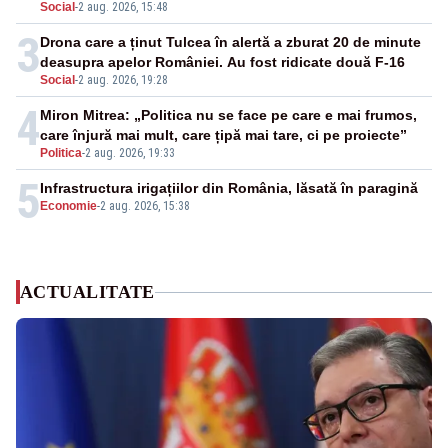
Social
-
2 aug. 2026, 15:48
3
Drona care a ținut Tulcea în alertă a zburat 20 de minute
deasupra apelor României. Au fost ridicate două F-16
Social
-
2 aug. 2026, 19:28
4
Miron Mitrea: „Politica nu se face pe care e mai frumos,
care înjură mai mult, care țipă mai tare, ci pe proiecte”
Politica
-
2 aug. 2026, 19:33
5
Infrastructura irigațiilor din România, lăsată în paragină
Economie
-
2 aug. 2026, 15:38
ACTUALITATE