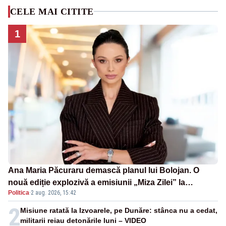
CELE MAI CITITE
1
Ana Maria Păcuraru demască planul lui Bolojan. O
nouă ediție explozivă a emisiunii „Miza Zilei” la
Politica
·
2 aug. 2026, 15:42
Realitatea PLUS
2
Misiune ratată la Izvoarele, pe Dunăre: stânca nu a cedat,
militarii reiau detonările luni – VIDEO