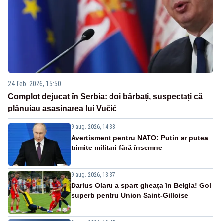
24 feb. 2026, 15:50
Complot dejucat în Serbia: doi bărbați, suspectați că
plănuiau asasinarea lui Vučić
9 aug. 2026, 14:38
Avertisment pentru NATO: Putin ar putea
trimite militari fără însemne
9 aug. 2026, 13:37
Darius Olaru a spart gheața în Belgia! Gol
superb pentru Union Saint-Gilloise