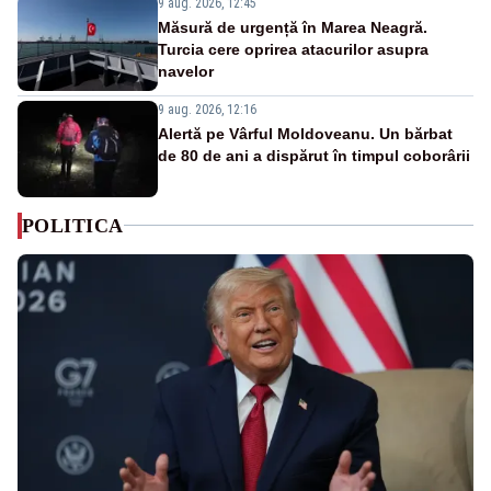
9 aug. 2026, 12:45
Măsură de urgență în Marea Neagră.
Turcia cere oprirea atacurilor asupra
navelor
9 aug. 2026, 12:16
Alertă pe Vârful Moldoveanu. Un bărbat
de 80 de ani a dispărut în timpul coborârii
POLITICA