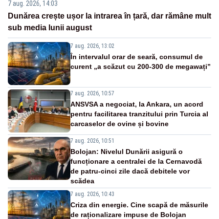
7 aug. 2026, 14:03
Dunărea crește ușor la intrarea în țară, dar rămâne mult
sub media lunii august
7 aug. 2026, 13:02
În intervalul orar de seară, consumul de
curent „a scăzut cu 200-300 de megawați”
7 aug. 2026, 10:57
ANSVSA a negociat, la Ankara, un acord
pentru facilitarea tranzitului prin Turcia al
carcaselor de ovine și bovine
7 aug. 2026, 10:51
Bolojan: Nivelul Dunării asigură o
funcționare a centralei de la Cernavodă
de patru-cinci zile dacă debitele vor
scădea
7 aug. 2026, 10:43
Criza din energie. Cine scapă de măsurile
de raționalizare impuse de Bolojan