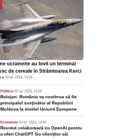
ne ucrainene au lovit un terminal
esc de cereale în Strâmtoarea Kerci
ica
·
30 iul. 2026, 14:26
2
Politica
-
30 iul. 2026, 14:34
Bolojan: România va continua să fie
principalul susţinător al Republicii
Moldova la nivelul Uniunii Europene
3
Economie
-
30 iul. 2026, 14:43
Revolut colaborează cu OpenAI pentru
a oferi ChatGPT Go clienţilor săi