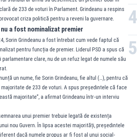
clară de 233 de voturi în Parlament. Grindeanu a respins
 provocat criza politică pentru a reveni la guvernare.
 nu a fost nominalizat premier
i24, Sorin Grindeanu a fost întrebat cum vede faptul că
nalizat pentru funcția de premier. Liderul PSD a spus că
ăți parlamentare clare, nu de un refuz legat de numele său
rat.
unță un nume, fie Sorin Grindeanu, fie altul (…), pentru că
 majoritate de 233 de voturi. A spus președintele că face
astă majoritate”, a afirmat Grindeanu într-un interviu
esemnarea unui premier trebuie legată de existența
unui nou Guvern. În lipsa acestei majorități, președintele
diferent dacă numele propus ar fi fost al unui social-