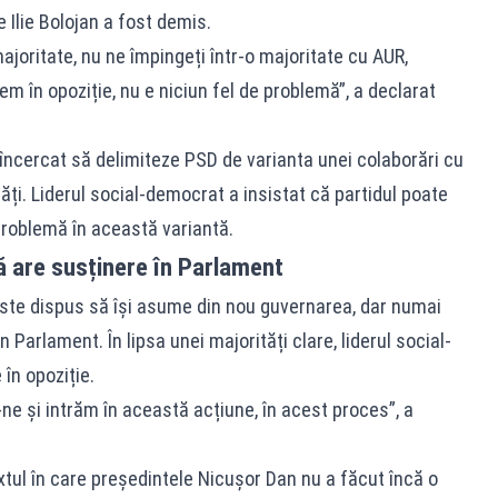
Ilie Bolojan a fost demis.
joritate, nu ne împingeți într-o majoritate cu AUR,
 în opoziție, nu e niciun fel de problemă”, a declarat
încercat să delimiteze PSD de varianta unei colaborări cu
ți. Liderul social-democrat a insistat că partidul poate
problemă în această variantă.
ă are susținere în Parlament
ste dispus să își asume din nou guvernarea, dar numai
Parlament. În lipsa unei majorități clare, liderul social-
în opoziție.
ne și intrăm în această acțiune, în acest proces”, a
extul în care președintele Nicușor Dan nu a făcut încă o