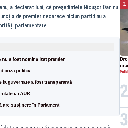
1
anu, a declarat luni, că președintele Nicușor Dan nu
funcția de premier deoarece niciun partid nu a
orități parlamentare.
Dro
 nu a fost nominalizat premier
rus
d criza politică
Polit
 la guvernare a fost transparentă
oritate cu AUR
ă are susținere în Parlament
ful statului ar urma să desemneze un premier doar în