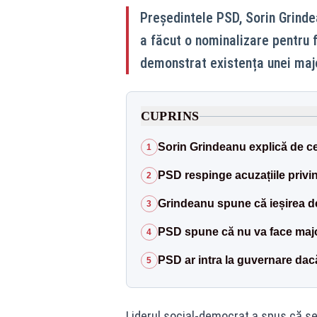
Președintele PSD, Sorin Grinde
a făcut o nominalizare pentru 
demonstrat existența unei maj
CUPRINS
Sorin Grindeanu explică de ce
1
PSD respinge acuzațiile privin
2
Grindeanu spune că ieșirea de
3
PSD spune că nu va face maj
4
PSD ar intra la guvernare dac
5
Liderul social-democrat a spus că șe