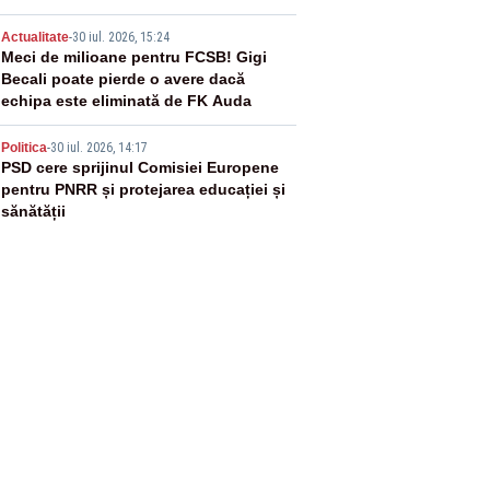
4
Actualitate
-
30 iul. 2026, 15:24
Meci de milioane pentru FCSB! Gigi
Becali poate pierde o avere dacă
echipa este eliminată de FK Auda
5
Politica
-
30 iul. 2026, 14:17
PSD cere sprijinul Comisiei Europene
pentru PNRR și protejarea educației și
sănătății