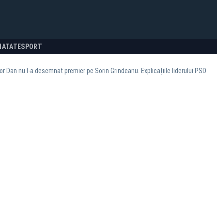
NATATE
SPORT
r Dan nu l-a desemnat premier pe Sorin Grindeanu. Explicațiile liderului PSD