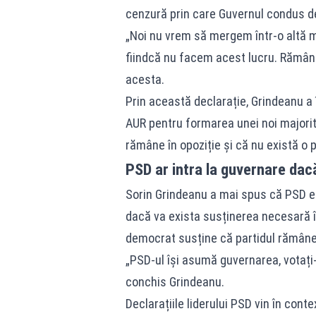
cenzură prin care Guvernul condus de 
„Noi nu vrem să mergem într-o altă ma
fiindcă nu facem acest lucru. Rămânem
acesta.
Prin această declarație, Grindeanu a 
AUR pentru formarea unei noi majorită
rămâne în opoziție și că nu există o 
PSD ar intra la guvernare dac
Sorin Grindeanu a mai spus că PSD e
dacă va exista susținerea necesară în 
democrat susține că partidul rămâne 
„PSD-ul își asumă guvernarea, votați-
conchis Grindeanu.
Declarațiile liderului PSD vin în cont