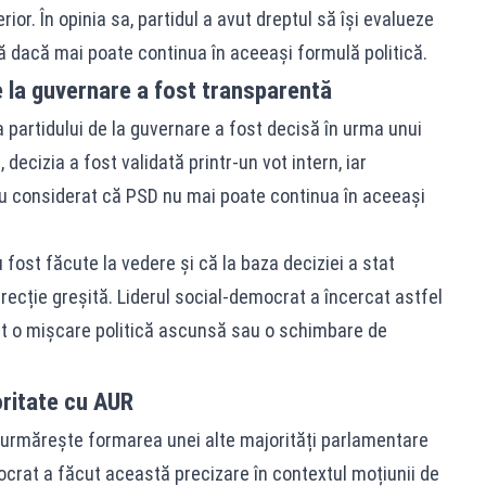
ior. În opinia sa, partidul a avut dreptul să își evalueze
ă dacă mai poate continua în aceeași formulă politică.
 la guvernare a fost transparentă
 partidului de la guvernare a fost decisă în urma unui
decizia a fost validată printr-un vot intern, iar
au considerat că PSD nu mai poate continua în aceeași
fost făcute la vedere și că la baza deciziei a stat
ecție greșită. Liderul social-democrat a încercat astfel
it o mișcare politică ascunsă sau o schimbare de
ritate cu AUR
 urmărește formarea unei alte majorități parlamentare
crat a făcut această precizare în contextul moțiunii de