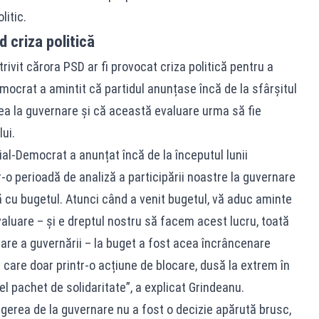
litic.
d criza politică
trivit cărora PSD ar fi provocat criza politică pentru a
emocrat a amintit că partidul anunțase încă de la sfârșitul
rea la guvernare și că această evaluare urma să fie
ui.
ial-Democrat a anunțat încă de la începutul lunii
r-o perioadă de analiză a participării noastre la guvernare
 cu bugetul. Atunci când a venit bugetul, vă aduc aminte
valuare – și e dreptul nostru să facem acest lucru, toată
re a guvernării – la buget a fost acea încrâncenare
e care doar printr-o acțiune de blocare, dusă la extrem în
 pachet de solidaritate”, a explicat Grindeanu.
agerea de la guvernare nu a fost o decizie apărută brusc,