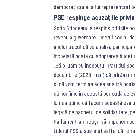
democrat sau al altui reprezentant po
PSD respinge acuzațiile privin
Sorin Grindeanu a respins criticile po
reveni la guvernare. Liderul social-d
anului trecut că va analiza participa
încheiată odată cu adoptarea bugetul
„Să o luăm cu începutul. Partidul Soc
decembrie (2025 – n.r.) că intrăm înt
și că vom termina acea analiză odată
că noi fiind în această perioadă de e
lumea știind că facem această evalua
legată de pachetul de solidaritate, p
Parlament, am reușit să impunem acel
Liderul PSD a susținut astfel că retr