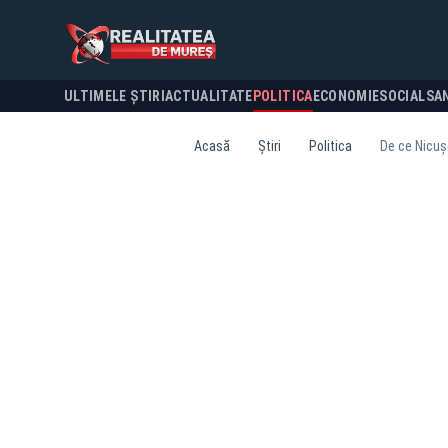
ULTIMELE ȘTIRI
ACTUALITATE
POLITICA
ECONOMIE
SOCIAL
SA
Acasă
Știri
Politica
De ce Nicușo