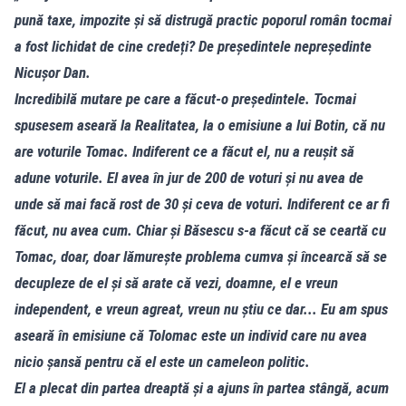
pună taxe, impozite și să distrugă practic poporul român tocmai
a fost lichidat de cine credeți? De președintele nepreședinte
Nicușor Dan.
Incredibilă mutare pe care a făcut-o președintele. Tocmai
spusesem aseară la Realitatea, la o emisiune a lui Botin, că nu
are voturile Tomac. Indiferent ce a făcut el, nu a reușit să
adune voturile. El avea în jur de 200 de voturi și nu avea de
unde să mai facă rost de 30 și ceva de voturi. Indiferent ce ar fi
făcut, nu avea cum. Chiar și Băsescu s-a făcut că se ceartă cu
Tomac, doar, doar lămurește problema cumva și încearcă să se
decupleze de el și să arate că vezi, doamne, el e vreun
independent, e vreun agreat, vreun nu știu ce dar... Eu am spus
aseară în emisiune că Tolomac este un individ care nu avea
nicio șansă pentru că el este un cameleon politic.
El a plecat din partea dreaptă și a ajuns în partea stângă, acum