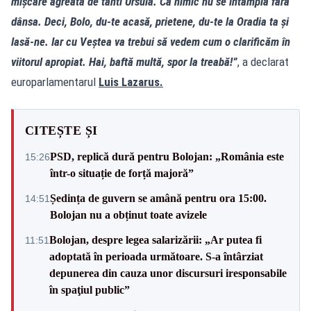
mișcare agreată de tanti Ursula. Că nimic nu se întâmplă fără
dânsa. Deci, Bolo, du-te acasă, prietene, du-te la Oradia ta și
lasă-ne. Iar cu Veștea va trebui să vedem cum o clarificăm în
viitorul apropiat. Hai, baftă multă, spor la treabă!”
, a declarat
europarlamentarul
Luis Lazarus.
CITEȘTE ȘI
PSD, replică dură pentru Bolojan: „România este
15:26
într-o situație de forță majoră”
Ședința de guvern se amână pentru ora 15:00.
14:51
Bolojan nu a obținut toate avizele
Bolojan, despre legea salarizării: „Ar putea fi
11:51
adoptată în perioada următoare. S-a întârziat
depunerea din cauza unor discursuri iresponsabile
în spaţiul public”