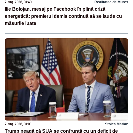
7 aug. 2026, 08:40
Realitatea de Mures
Ilie Bolojan, mesaj pe Facebook în plină criză
energetică: premierul demis continuă să se laude cu
măsurile luate
7 aug. 2026, 08:03
Stoica Marian
Trump neagă că SUA se confruntă cu un deficit de