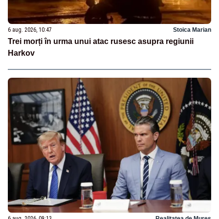
6 aug. 2026, 10:47
Stoica Marian
Trei morți în urma unui atac rusesc asupra regiunii
Harkov
6 aug. 2026, 09:13
Realitatea de Mures