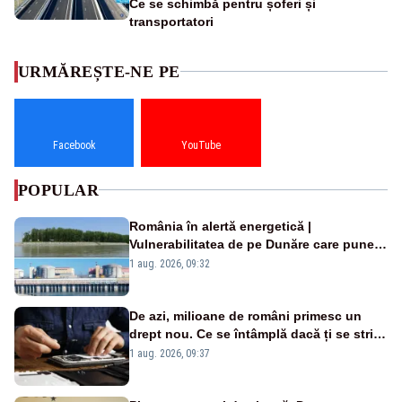
Ce se schimbă pentru șoferi și
transportatori
URMĂREȘTE-NE PE
Facebook
YouTube
POPULAR
România în alertă energetică |
Vulnerabilitatea de pe Dunăre care pune
în pericol Centrala Cernavodă era
1 aug. 2026, 09:32
cunoscută de pe vremea lui Ceaușescu
De azi, milioane de români primesc un
drept nou. Ce se întâmplă dacă ți se strică
un produs
1 aug. 2026, 09:37