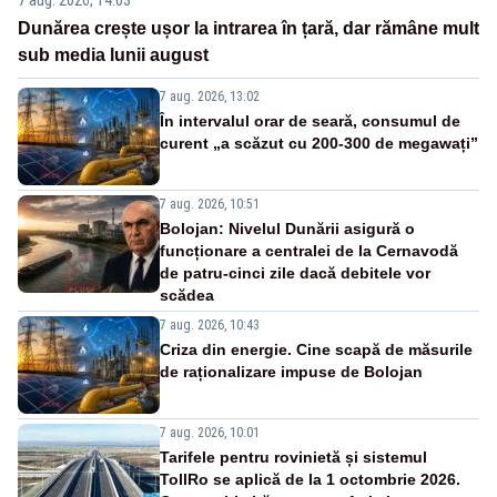
Dunărea crește ușor la intrarea în țară, dar rămâne mult
sub media lunii august
7 aug. 2026, 13:02
În intervalul orar de seară, consumul de
curent „a scăzut cu 200-300 de megawați”
7 aug. 2026, 10:51
Bolojan: Nivelul Dunării asigură o
funcționare a centralei de la Cernavodă
de patru-cinci zile dacă debitele vor
scădea
7 aug. 2026, 10:43
Criza din energie. Cine scapă de măsurile
de raționalizare impuse de Bolojan
7 aug. 2026, 10:01
Tarifele pentru rovinietă și sistemul
TollRo se aplică de la 1 octombrie 2026.