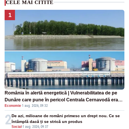
CELE MAI CITITE
1
România în alertă energetică | Vulnerabilitatea de pe
Dunăre care pune în pericol Centrala Cernavodă era
Economie
·
1 aug. 2026, 09:32
cunoscută de pe vremea lui Ceaușescu
2
De azi, milioane de români primesc un drept nou. Ce se
întâmplă dacă ți se strică un produs
Social
-
1 aug. 2026, 09:37