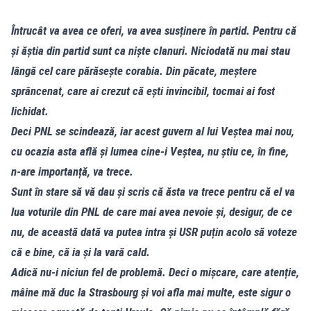
Întrucât va avea ce oferi, va avea susținere în partid. Pentru că
și ăștia din partid sunt ca niște clanuri. Niciodată nu mai stau
lângă cel care părăsește corabia. Din păcate, meștere
sprâncenat, care ai crezut că ești invincibil, tocmai ai fost
lichidat.
Deci PNL se scindează, iar acest guvern al lui Veștea mai nou,
cu ocazia asta află și lumea cine-i Veștea, nu știu ce, în fine,
n-are importanță, va trece.
Sunt în stare să vă dau și scris că ăsta va trece pentru că el va
lua voturile din PNL de care mai avea nevoie și, desigur, de ce
nu, de această dată va putea intra și USR puțin acolo să voteze
că e bine, că ia și la vară cald.
Adică nu-i niciun fel de problemă. Deci o mișcare, care atenție,
mâine mă duc la Strasbourg și voi afla mai multe, este sigur o