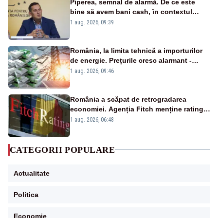
Piperea, semnal de alarmă. De ce este
bine să avem bani cash, în contextul
alertei energetice?
1 aug. 2026, 09:39
România, la limita tehnică a importurilor
de energie. Prețurile cresc alarmant -
Analiză Realitatea Plus
1 aug. 2026, 09:46
România a scăpat de retrogradarea
economiei. Agenția Fitch menține ratingul
„BBB-” cu perspectivă negativă
1 aug. 2026, 06:48
CATEGORII POPULARE
Actualitate
Politica
Economie