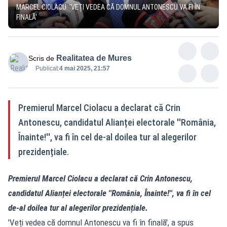
MARCEL CIOLACU: 'VEȚI VEDEA CĂ DOMNUL ANTONESCU VA FI ÎN
FINALĂ'
Realitatea de Mures
Scris de
Publicat:
4 mai 2025, 21:57
Premierul Marcel Ciolacu a declarat că Crin
Antonescu, candidatul Alianței electorale ''România,
Înainte!'', va fi în cel de-al doilea tur al alegerilor
prezidențiale.
Premierul Marcel Ciolacu a declarat că Crin Antonescu,
candidatul Alianței electorale ''România, Înainte!'', va fi în cel
de-al doilea tur al alegerilor prezidențiale.
'Veți vedea că domnul Antonescu va fi în finală', a spus