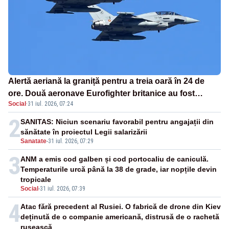
Alertă aeriană la graniță pentru a treia oară în 24 de
ore. Două aeronave Eurofighter britanice au fost
Social
·
31 iul. 2026, 07:24
ridicate de la sol
2
SANITAS: Niciun scenariu favorabil pentru angajații din
sănătate în proiectul Legii salarizării
Sanatate
-
31 iul. 2026, 07:29
3
ANM a emis cod galben și cod portocaliu de caniculă.
Temperaturile urcă până la 38 de grade, iar nopțile devin
tropicale
Social
-
31 iul. 2026, 07:39
4
Atac fără precedent al Rusiei. O fabrică de drone din Kiev
deținută de o companie americană, distrusă de o rachetă
rusească