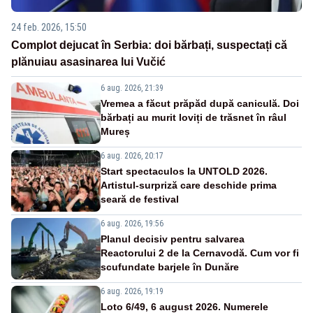
24 feb. 2026, 15:50
Complot dejucat în Serbia: doi bărbați, suspectați că
plănuiau asasinarea lui Vučić
6 aug. 2026, 21:39
Vremea a făcut prăpăd după caniculă. Doi
bărbați au murit loviți de trăsnet în râul
Mureș
6 aug. 2026, 20:17
Start spectaculos la UNTOLD 2026.
Artistul-surpriză care deschide prima
seară de festival
6 aug. 2026, 19:56
Planul decisiv pentru salvarea
Reactorului 2 de la Cernavodă. Cum vor fi
scufundate barjele în Dunăre
6 aug. 2026, 19:19
Loto 6/49, 6 august 2026. Numerele