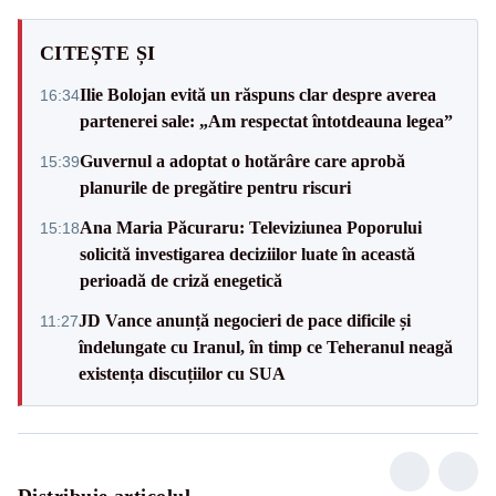
CITEȘTE ȘI
Ilie Bolojan evită un răspuns clar despre averea
16:34
partenerei sale: „Am respectat întotdeauna legea”
Guvernul a adoptat o hotărâre care aprobă
15:39
planurile de pregătire pentru riscuri
Ana Maria Păcuraru: Televiziunea Poporului
15:18
solicită investigarea deciziilor luate în această
perioadă de criză enegetică
JD Vance anunță negocieri de pace dificile și
11:27
îndelungate cu Iranul, în timp ce Teheranul neagă
existența discuțiilor cu SUA
Distribuie articolul