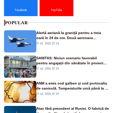
Facebook
YouTube
POPULAR
Alertă aeriană la graniță pentru a treia
oară în 24 de ore. Două aeronave
Eurofighter britanice au fost ridicate de la
31 iul. 2026, 07:24
sol
SANITAS: Niciun scenariu favorabil
pentru angajații din sănătate în proiectul
Legii salarizării
31 iul. 2026, 07:29
ANM a emis cod galben și cod portocaliu
de caniculă. Temperaturile urcă până la 38
de grade, iar nopțile devin tropicale
31 iul. 2026, 07:39
Atac fără precedent al Rusiei. O fabrică de