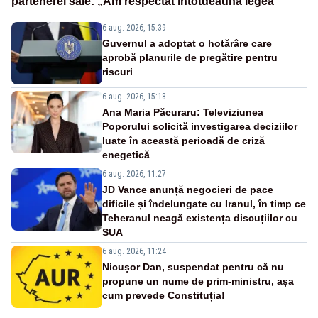
partenerei sale: „Am respectat întotdeauna legea”
6 aug. 2026, 15:39
Guvernul a adoptat o hotărâre care
aprobă planurile de pregătire pentru
riscuri
6 aug. 2026, 15:18
Ana Maria Păcuraru: Televiziunea
Poporului solicită investigarea deciziilor
luate în această perioadă de criză
enegetică
6 aug. 2026, 11:27
JD Vance anunță negocieri de pace
dificile și îndelungate cu Iranul, în timp ce
Teheranul neagă existența discuțiilor cu
SUA
6 aug. 2026, 11:24
Nicușor Dan, suspendat pentru că nu
propune un nume de prim-ministru, așa
cum prevede Constituția!