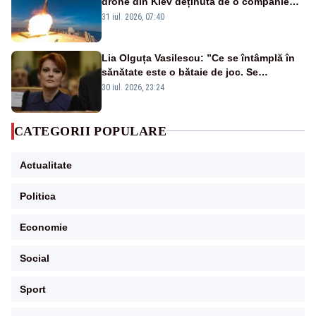
drone din Kiev deținută de o companie
americană, distrusă de o rachetă
31 iul. 2026, 07:40
rusească
Lia Olguța Vasilescu: ”Ce se întâmplă în
sănătate este o bătaie de joc. Se
guvernează extraordinar de prost”
30 iul. 2026, 23:24
CATEGORII POPULARE
Actualitate
Politica
Economie
Social
Sport