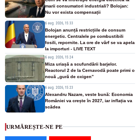
marii consumatori industriali? Bolojan:
Nu vor exista compensații
6 aug. 2026, 15:33
Bolojan anunță restricțiile de consum
energetic. Centralele pe combustibili
fosili, repornite. La ore de vârf se va apela
la importuri - LIVE TEXT
6 aug. 2026, 15:24
Miza uriașă a scufundării barjelor.
Reactorul 2 de la Cernavodă poate primi o
nouă „gură de oxigen”
6 aug. 2026, 15:23
Alexandru Nazare, veste bună: Economia
României va crește în 2027, iar inflația va
scădea
URMĂREȘTE-NE PE