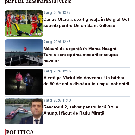
plănuiau asasinarea lui Vučić
9 aug. 2026, 13:37
Darius Olaru a spart gheața în Belgia! Gol
superb pentru Union Saint-Gilloise
9 aug. 2026, 12:45
Măsură de urgență în Marea Neagră.
Turcia cere oprirea atacurilor asupra
navelor
9 aug. 2026, 12:16
Alertă pe Vârful Moldoveanu. Un bărbat
de 80 de ani a dispărut în timpul coborârii
9 aug. 2026, 11:40
Reactorul 2, salvat pentru încă 9 zile.
Anunțul făcut de Radu Miruță
POLITICA