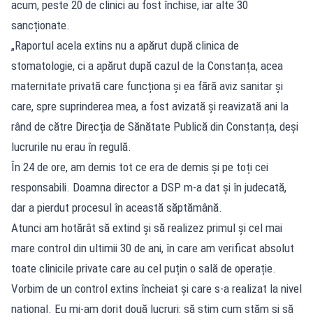
acum, peste 20 de clinici au fost închise, iar alte 30
sancționate.​
„Raportul acela extins nu a apărut după clinica de
stomatologie, ci a apărut după cazul de la Constanța, acea
maternitate privată care funcționa și ea fără aviz sanitar și
care, spre suprinderea mea, a fost avizată și reavizată ani la
rând de către Direcția de Sănătate Publică din Constanța, deși
lucrurile nu erau în regulă.
În 24 de ore, am demis tot ce era de demis și pe toți cei
responsabili. Doamna director a DSP m-a dat și în judecată,
dar a pierdut procesul în această săptămână.
Atunci am hotărât să extind și să realizez primul și cel mai
mare control din ultimii 30 de ani, în care am verificat absolut
toate clinicile private care au cel puțin o sală de operație.
Vorbim de un control extins încheiat și care s-a realizat la nivel
național. Eu mi-am dorit două lucruri: să știm cum stăm și să