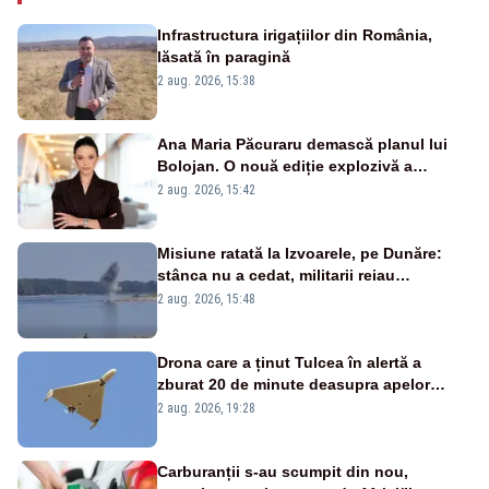
Infrastructura irigațiilor din România,
lăsată în paragină
2 aug. 2026, 15:38
Ana Maria Păcuraru demască planul lui
Bolojan. O nouă ediție explozivă a
emisiunii „Miza Zilei” la Realitatea PLUS
2 aug. 2026, 15:42
Misiune ratată la Izvoarele, pe Dunăre:
stânca nu a cedat, militarii reiau
detonările luni – VIDEO
2 aug. 2026, 15:48
Drona care a ținut Tulcea în alertă a
zburat 20 de minute deasupra apelor
României. Au fost ridicate două F-16
2 aug. 2026, 19:28
Carburanții s-au scumpit din nou,