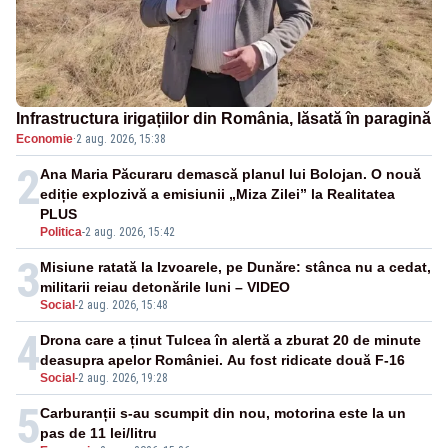
Infrastructura irigațiilor din România, lăsată în paragină
Economie
·
2 aug. 2026, 15:38
2
Ana Maria Păcuraru demască planul lui Bolojan. O nouă
ediție explozivă a emisiunii „Miza Zilei” la Realitatea
PLUS
Politica
-
2 aug. 2026, 15:42
3
Misiune ratată la Izvoarele, pe Dunăre: stânca nu a cedat,
militarii reiau detonările luni – VIDEO
Social
-
2 aug. 2026, 15:48
4
Drona care a ținut Tulcea în alertă a zburat 20 de minute
deasupra apelor României. Au fost ridicate două F-16
Social
-
2 aug. 2026, 19:28
5
Carburanții s-au scumpit din nou, motorina este la un
pas de 11 lei/litru