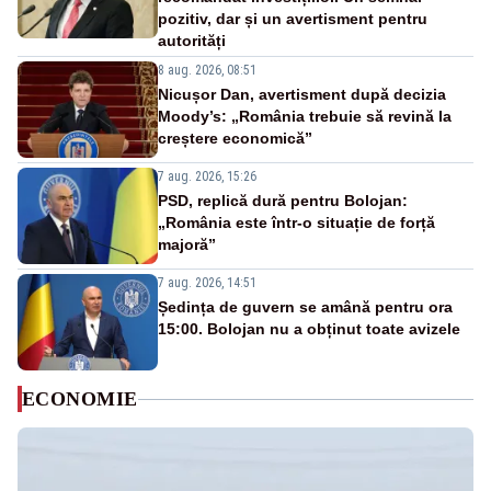
pozitiv, dar și un avertisment pentru
autorități
8 aug. 2026, 08:51
Nicușor Dan, avertisment după decizia
Moody’s: „România trebuie să revină la
creștere economică”
7 aug. 2026, 15:26
PSD, replică dură pentru Bolojan:
„România este într-o situație de forță
majoră”
7 aug. 2026, 14:51
Ședința de guvern se amână pentru ora
15:00. Bolojan nu a obținut toate avizele
ECONOMIE