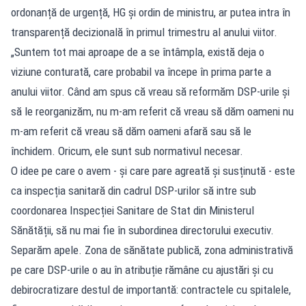
ordonanță de urgență, HG și ordin de ministru, ar putea intra în
transparență decizională în primul trimestru al anului viitor.
„Suntem tot mai aproape de a se întâmpla, există deja o
viziune conturată, care probabil va începe în prima parte a
anului viitor. Când am spus că vreau să reformăm DSP-urile și
să le reorganizăm, nu m-am referit că vreau să dăm oameni nu
m-am referit că vreau să dăm oameni afară sau să le
închidem. Oricum, ele sunt sub normativul necesar.
O idee pe care o avem - și care pare agreată și susținută - este
ca inspecția sanitară din cadrul DSP-urilor să intre sub
coordonarea Inspecției Sanitare de Stat din Ministerul
Sănătății, să nu mai fie în subordinea directorului executiv.
Separăm apele. Zona de sănătate publică, zona administrativă
pe care DSP-urile o au în atribuție rămâne cu ajustări și cu
debirocratizare destul de importantă: contractele cu spitalele,