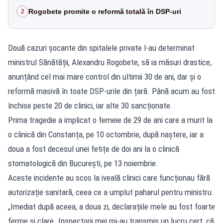
Rogobete promite o reformă totală în DSP-uri
2
Două cazuri șocante din spitalele private l-au determinat
ministrul Sănătății, Alexandru Rogobete, să ia măsuri drastice,
anunțând cel mai mare control din ultimii 30 de ani, dar și o
reformă masivă în toate DSP-urile din țară. Până acum au fost
închise peste 20 de clinici, iar alte 30 sancționate.
Prima tragedie a implicat o femeie de 29 de ani care a murit la
o clinică din Constanța, pe 10 octombrie, după naștere, iar a
doua a fost decesul unei fetițe de doi ani la o clinică
stomatologică din București, pe 13 noiembrie.
Aceste incidente au scos la iveală clinici care funcționau fără
autorizație sanitară, ceea ce a umplut paharul pentru ministru.​
„Imediat după aceea, a doua zi, declarațiile mele au fost foarte
ferme și clare. Inspectorii mei mi-au transmis un lucru cert, că