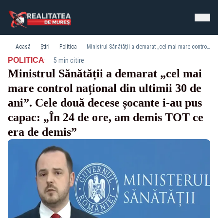
Acasă
Știri
Politica
Ministrul Sănătății a demarat „cel mai mare control național din ultimii 30 de ani”. Cele două decese șocante i-au pus capac: „În 24 de ore, am demis TOT ce era de demis”
·
POLITICA
5 min citire
Ministrul Sănătății a demarat „cel mai
mare control național din ultimii 30 de
ani”. Cele două decese șocante i-au pus
capac: „În 24 de ore, am demis TOT ce
era de demis”