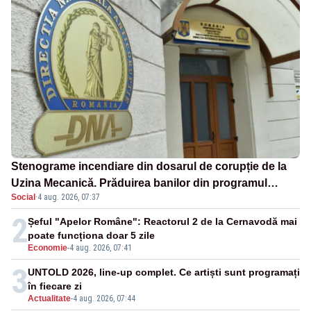
Stenograme incendiare din dosarul de corupție de la
Uzina Mecanică. Prăduirea banilor din programul
Social
·
4 aug. 2026, 07:37
SAFE, interceptată de DNA
2
Șeful "Apelor Române": Reactorul 2 de la Cernavodă mai
poate funcționa doar 5 zile
Economie
-
4 aug. 2026, 07:41
3
UNTOLD 2026, line-up complet. Ce artiști sunt programați
în fiecare zi
Actualitate
-
4 aug. 2026, 07:44