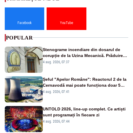
Facebook
YouTube
POPULAR
Stenograme incendiare din dosarul de
corupție de la Uzina Mecanică. Prăduirea
banilor din programul SAFE, interceptată
4 aug. 2026, 07:37
de DNA
Șeful "Apelor Române": Reactorul 2 de la
Cernavodă mai poate funcționa doar 5
zile
4 aug. 2026, 07:41
UNTOLD 2026, line-up complet. Ce artiști
sunt programați în fiecare zi
4 aug. 2026, 07:44