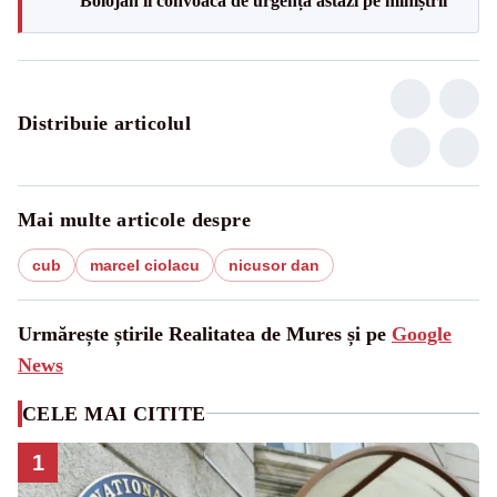
Bolojan îi convoacă de urgență astăzi pe miniștrii
Distribuie articolul
Mai multe articole despre
cub
marcel ciolacu
nicusor dan
Urmărește știrile Realitatea de Mures și pe
Google
News
CELE MAI CITITE
1