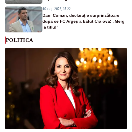
10 aug. 2026, 15:22
Dani Coman, declarație surprinzătoare
după ce FC Argeș a bătut Craiova: „Merg
la titlu!”
POLITICA