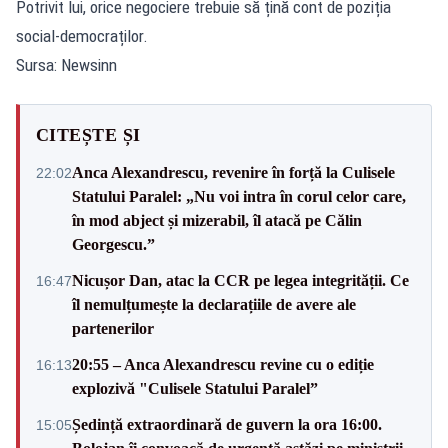
Potrivit lui, orice negociere trebuie să țină cont de poziția
social-democraților.
Sursa: Newsinn
CITEȘTE ȘI
Anca Alexandrescu, revenire în forță la Culisele
22:02
Statului Paralel: „Nu voi intra în corul celor care,
în mod abject și mizerabil, îl atacă pe Călin
Georgescu.”
Nicușor Dan, atac la CCR pe legea integrității. Ce
16:47
îl nemulțumește la declarațiile de avere ale
partenerilor
20:55 – Anca Alexandrescu revine cu o ediție
16:13
explozivă "Culisele Statului Paralel”
Ședință extraordinară de guvern la ora 16:00.
15:05