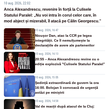
10 aug. 2026, 22:02
Anca Alexandrescu, revenire în forță la Culisele
Statului Paralel: „Nu voi intra în corul celor care, în
mod abject și mizerabil, îl atacă pe Călin Georgescu.”
10 aug. 2026, 16:47
Nicușor Dan, atac la CCR pe legea
integrității. Ce îl nemulțumește la
declarațiile de avere ale partenerilor
10 aug. 2026, 16:13
20:55 – Anca Alexandrescu revine cu o
ediție explozivă "Culisele Statului Paralel”
10 aug. 2026, 15:05
Ședință extraordinară de guvern la ora
16:00. Bolojan îi convoacă de urgență
astăzi pe miniștrii
10 aug. 2026, 14:58
Val de reacții după atacul de la Cluj: