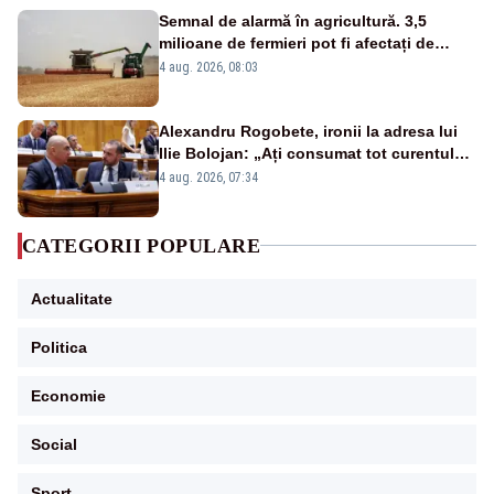
Semnal de alarmă în agricultură. 3,5
milioane de fermieri pot fi afectați de
strategia pentru conservarea
4 aug. 2026, 08:03
biodiversității
Alexandru Rogobete, ironii la adresa lui
Ilie Bolojan: „Ați consumat tot curentul
urmărind șobolani imaginari”
4 aug. 2026, 07:34
CATEGORII POPULARE
Actualitate
Politica
Economie
Social
Sport