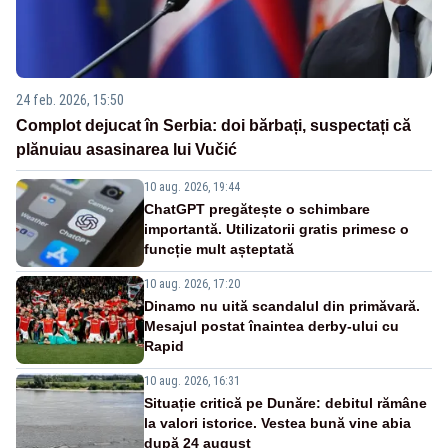
24 feb. 2026, 15:50
Complot dejucat în Serbia: doi bărbați, suspectați că
plănuiau asasinarea lui Vučić
10 aug. 2026, 19:44
ChatGPT pregătește o schimbare
importantă. Utilizatorii gratis primesc o
funcție mult așteptată
10 aug. 2026, 17:20
Dinamo nu uită scandalul din primăvară.
Mesajul postat înaintea derby-ului cu
Rapid
10 aug. 2026, 16:31
Situație critică pe Dunăre: debitul rămâne
la valori istorice. Vestea bună vine abia
după 24 august