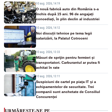
10 aug. 2026, 14:19
O nouă fabrică auto din România s-a
închis după 15 ani. 96 de angajați
concediați, în plin declin al industriei
10 aug. 2026, 14:12
Noi discuții tehnice pe tema legii
salarizării, la Palatul Cotroceni
10 aug. 2026, 13:33
Măsuri de sprijin pentru fermieri și
transportatori. Carburantul ar putea fi
achitat în rate
10 aug. 2026, 13:11
Suspiciuni de cartel pe piața IT și a
echipamentelor de securitate. Trei
companii sunt anchetate de Consiliul
Concurenței
URMĂREȘTE-NE PE