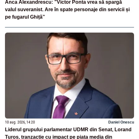
Anca Alexandrescu: ”Victor Ponta vrea să spargă
valul suveranist. Are în spate personaje din servicii și
pe fugarul Ghiță”
10 aug. 2026, 14:20
Daniel Onescu
Liderul grupului parlamentar UDMR din Senat, Lorand
Turos, tranzacție cu impact pe piața media din