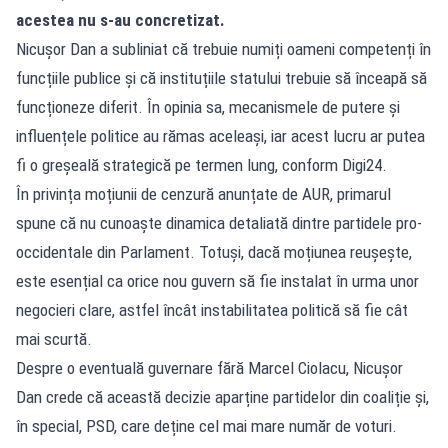
acestea nu s-au concretizat.
Nicușor Dan a subliniat că trebuie numiți oameni competenți în
funcțiile publice și că instituțiile statului trebuie să înceapă să
funcționeze diferit. În opinia sa, mecanismele de putere și
influențele politice au rămas aceleași, iar acest lucru ar putea
fi o greșeală strategică pe termen lung, conform Digi24.
În privința moțiunii de cenzură anunțate de AUR, primarul
spune că nu cunoaște dinamica detaliată dintre partidele pro-
occidentale din Parlament. Totuși, dacă moțiunea reușește,
este esențial ca orice nou guvern să fie instalat în urma unor
negocieri clare, astfel încât instabilitatea politică să fie cât
mai scurtă.
Despre o eventuală guvernare fără Marcel Ciolacu, Nicușor
Dan crede că această decizie aparține partidelor din coaliție și,
în special, PSD, care deține cel mai mare număr de voturi.