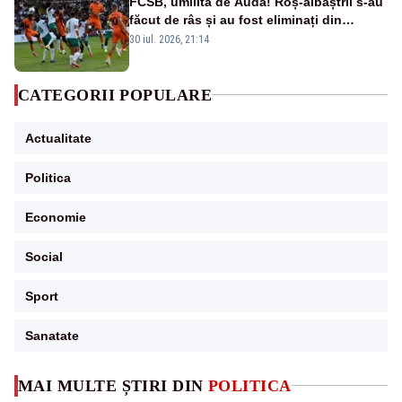
FCSB, umilită de Auda! Roș-albaștrii s-au
făcut de râs și au fost eliminați din
Conference League
30 iul. 2026, 21:14
CATEGORII POPULARE
Actualitate
Politica
Economie
Social
Sport
Sanatate
MAI MULTE ȘTIRI DIN
POLITICA