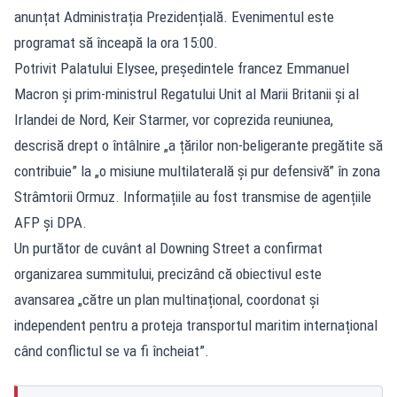
anunțat Administrația Prezidențială. Evenimentul este
programat să înceapă la ora 15:00.
Potrivit Palatului Elysee, președintele francez Emmanuel
Macron și prim-ministrul Regatului Unit al Marii Britanii și al
Irlandei de Nord, Keir Starmer, vor coprezida reuniunea,
descrisă drept o întâlnire „a țărilor non-beligerante pregătite să
contribuie” la „o misiune multilaterală și pur defensivă” în zona
Strâmtorii Ormuz. Informațiile au fost transmise de agențiile
AFP și DPA.
Un purtător de cuvânt al Downing Street a confirmat
organizarea summitului, precizând că obiectivul este
avansarea „către un plan multinațional, coordonat și
independent pentru a proteja transportul maritim internațional
când conflictul se va fi încheiat”.