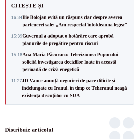
CITEȘTE ȘI
Ilie Bolojan evită un răspuns clar despre averea
16:34
partenerei sale: „Am respectat întotdeauna legea”
Guvernul a adoptat o hotărâre care aprobă
15:39
planurile de pregătire pentru riscuri
Ana Maria Păcuraru: Televiziunea Poporului
15:18
solicită investigarea deciziilor luate în această
perioadă de criză enegetică
JD Vance anunță negocieri de pace dificile și
11:27
îndelungate cu Iranul, în timp ce Teheranul neagă
existența discuțiilor cu SUA
Distribuie articolul