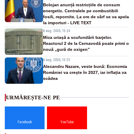
Bolojan anunță restricțiile de consum
energetic. Centralele pe combustibili
fosili, repornite. La ore de vârf se va apela
la importuri - LIVE TEXT
6 aug. 2026, 15:24
Miza uriașă a scufundării barjelor.
Reactorul 2 de la Cernavodă poate primi o
nouă „gură de oxigen”
6 aug. 2026, 15:23
Alexandru Nazare, veste bună: Economia
României va crește în 2027, iar inflația va
scădea
URMĂREȘTE-NE PE
Facebook
YouTube