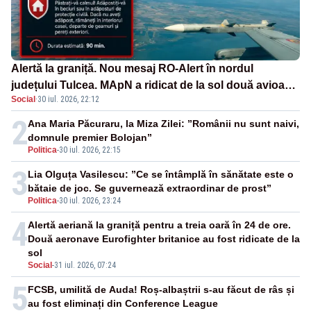
Alertă la graniță. Nou mesaj RO-Alert în nordul
județului Tulcea. MApN a ridicat de la sol două avioane
Social
·
30 iul. 2026, 22:12
F-16
2
Ana Maria Păcuraru, la Miza Zilei: ”Românii nu sunt naivi,
domnule premier Bolojan”
Politica
-
30 iul. 2026, 22:15
3
Lia Olguța Vasilescu: ”Ce se întâmplă în sănătate este o
bătaie de joc. Se guvernează extraordinar de prost”
Politica
-
30 iul. 2026, 23:24
4
Alertă aeriană la graniță pentru a treia oară în 24 de ore.
Două aeronave Eurofighter britanice au fost ridicate de la
sol
Social
-
31 iul. 2026, 07:24
5
FCSB, umilită de Auda! Roș-albaștrii s-au făcut de râs și
au fost eliminați din Conference League