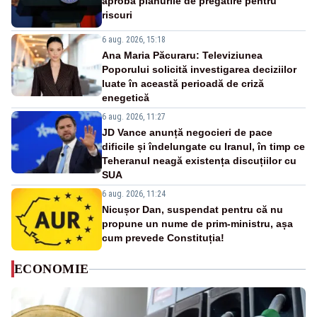
aprobă planurile de pregătire pentru
riscuri
6 aug. 2026, 15:18
Ana Maria Păcuraru: Televiziunea
Poporului solicită investigarea deciziilor
luate în această perioadă de criză
enegetică
6 aug. 2026, 11:27
JD Vance anunță negocieri de pace
dificile și îndelungate cu Iranul, în timp ce
Teheranul neagă existența discuțiilor cu
SUA
6 aug. 2026, 11:24
Nicușor Dan, suspendat pentru că nu
propune un nume de prim-ministru, așa
cum prevede Constituția!
ECONOMIE