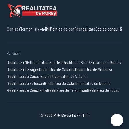
Contact
Termeni și condiții
Politică de confidențialitate
Cod de conduită
Parteneri:
Realitatea.NET
Realitatea Sportiva
Realitatea Star
Realitatea de Brasov
Realitatea de Arges
Realitatea de Calarasi
Realitatea de Suceava
Realitatea de Caras-Severin
Realitatea de Valcea
Realitatea de Botosani
Realitatea de Galati
Realitatea de Neamt
Realitatea de Constanta
Realitatea de Teleorman
Realitatea de Buzau
© 2026 PHG Media Invest LLC
Facebook
YouTube