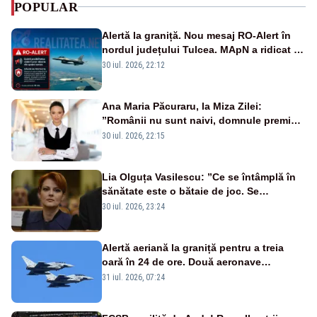
POPULAR
Alertă la graniță. Nou mesaj RO-Alert în
nordul județului Tulcea. MApN a ridicat de
la sol două avioane F-16
30 iul. 2026, 22:12
Ana Maria Păcuraru, la Miza Zilei:
”Românii nu sunt naivi, domnule premier
Bolojan”
30 iul. 2026, 22:15
Lia Olguța Vasilescu: ”Ce se întâmplă în
sănătate este o bătaie de joc. Se
guvernează extraordinar de prost”
30 iul. 2026, 23:24
Alertă aeriană la graniță pentru a treia
oară în 24 de ore. Două aeronave
Eurofighter britanice au fost ridicate de la
31 iul. 2026, 07:24
sol