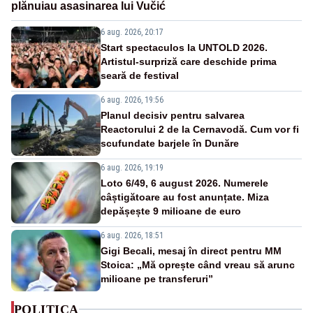
plănuiau asasinarea lui Vučić
6 aug. 2026, 20:17
Start spectaculos la UNTOLD 2026.
Artistul-surpriză care deschide prima
seară de festival
6 aug. 2026, 19:56
Planul decisiv pentru salvarea
Reactorului 2 de la Cernavodă. Cum vor fi
scufundate barjele în Dunăre
6 aug. 2026, 19:19
Loto 6/49, 6 august 2026. Numerele
câștigătoare au fost anunțate. Miza
depășește 9 milioane de euro
6 aug. 2026, 18:51
Gigi Becali, mesaj în direct pentru MM
Stoica: „Mă oprește când vreau să arunc
milioane pe transferuri”
POLITICA