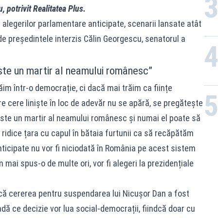
 potrivit Realitatea Plus.
l alegerilor parlamentare anticipate, scenarii lansate atât
 de președintele interzis Călin Georgescu, senatorul a
ste un martir al neamului românesc”
im într-o democrație, ci dacă mai trăim ca ființe
e cere liniște în loc de adevăr nu se apără, se pregătește
ste un martir al neamului românesc și numai el poate să
ridice țara cu capul în bătaia furtunii ca să recăpătăm
anticipate nu vor fi niciodată în România pe acest sistem
 mai spus-o de multe ori, vor fi alegeri la prezidențiale
 că cererea pentru suspendarea lui Nicușor Dan a fost
ă ce decizie vor lua social-democrații, fiindcă doar cu