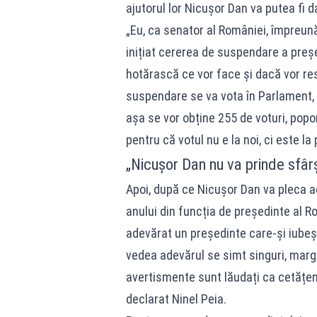
ajutorul lor Nicușor Dan va putea fi da
„Eu, ca senator al României, împreună
inițiat cererea de suspendare a preș
hotărască ce vor face și dacă vor re
suspendare se va vota în Parlament, 
așa se vor obține 255 de voturi, popor
pentru că votul nu e la noi, ci este l
„Nicușor Dan nu va prinde sfârș
Apoi, după ce Nicușor Dan va pleca ac
anului din funcția de președinte al Ro
adevărat un președinte care-și iubeș
vedea adevărul se simt singuri, margina
avertismente sunt lăudați ca cetățen
declarat Ninel Peia.