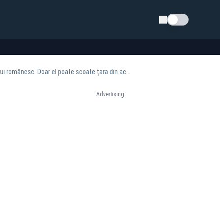
Schimba tema
Ninel Peia, despre scenariul alegerilor anticipate: „Călin Georgescu este un martir al neamului românesc. Doar el poate scoate țara din acest haos”
Advertising