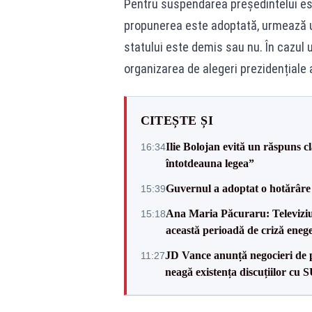
Pentru suspendarea președintelui est
propunerea este adoptată, urmează u
statului este demis sau nu. În cazul 
organizarea de alegeri prezidențiale 
CITEȘTE ȘI
Ilie Bolojan evită un răspuns c
16:34
întotdeauna legea”
Guvernul a adoptat o hotărâre 
15:39
Ana Maria Păcuraru: Televiziune
15:18
această perioadă de criză enege
JD Vance anunță negocieri de pa
11:27
neagă existența discuțiilor cu 