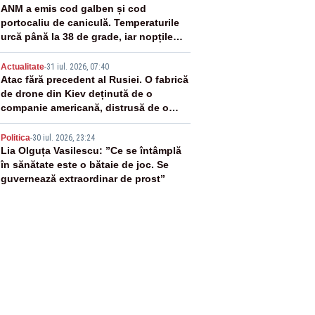
3
ANM a emis cod galben și cod
portocaliu de caniculă. Temperaturile
urcă până la 38 de grade, iar nopțile
devin tropicale
4
Actualitate
-
31 iul. 2026, 07:40
Atac fără precedent al Rusiei. O fabrică
de drone din Kiev deținută de o
companie americană, distrusă de o
rachetă rusească
5
Politica
-
30 iul. 2026, 23:24
Lia Olguța Vasilescu: ”Ce se întâmplă
în sănătate este o bătaie de joc. Se
guvernează extraordinar de prost”