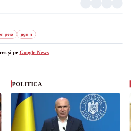
el peia
jigniri
res și pe
Google News
POLITICA