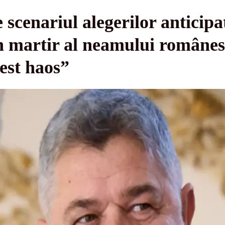
 scenariul alegerilor anticipa
n martir al neamului românesc
cest haos”