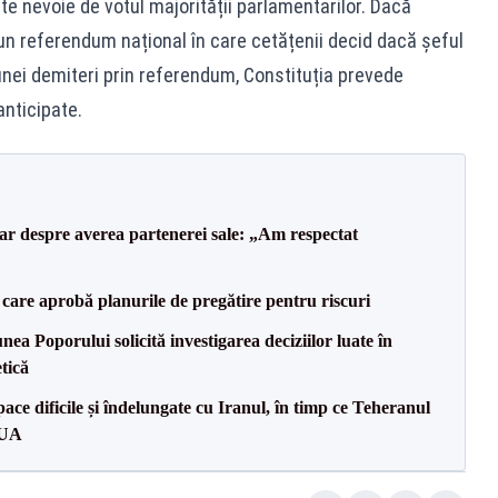
e nevoie de votul majorității parlamentarilor. Dacă
n referendum național în care cetățenii decid dacă șeful
unei demiteri prin referendum, Constituția prevede
anticipate.
lar despre averea partenerei sale: „Am respectat
care aprobă planurile de pregătire pentru riscuri
a Poporului solicită investigarea deciziilor luate în
tică
ce dificile și îndelungate cu Iranul, în timp ce Teheranul
SUA