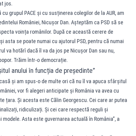
t jos.
 cu grupul PACE și cu susținerea colegilor de la AUR, am
edintelui României, Nicușor Dan. Așteptăm ca PSD să se
specta voința românilor. După ce această cerere de
și asta se poate numai cu ajutorul PSD, pentru că numai
ul va hotărî dacă îl va da jos pe Nicușor Dan sau nu,
a popor. Trăim într-o democrație.
itul anului în funcția de președinte”
asă și am spus-o de multe ori că nu îl va apuca sfârșitul
mâniei, vor fi alegeri anticipate și România va avea cu
te țara. Și acesta este Călin Georgescu. Cei care ar putea
lizați, ridiculizați. Și cei care respectă reguli și
i modele. Asta este guvernarea actuală în România”, a