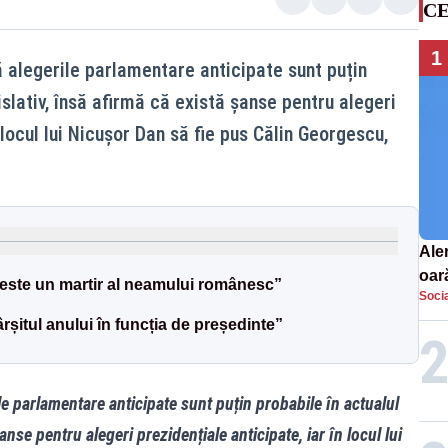
CE
1
ă alegerile parlamentare anticipate sunt puțin
islativ, însă afirmă că există șanse pentru alegeri
 locul lui Nicușor Dan să fie pus Călin Georgescu,
Aler
oar
 este un martir al neamului românesc”
Socia
Euro
la s
șitul anului în funcția de președinte”
le parlamentare anticipate sunt puțin probabile în actualul
anse pentru alegeri prezidențiale anticipate, iar în locul lui