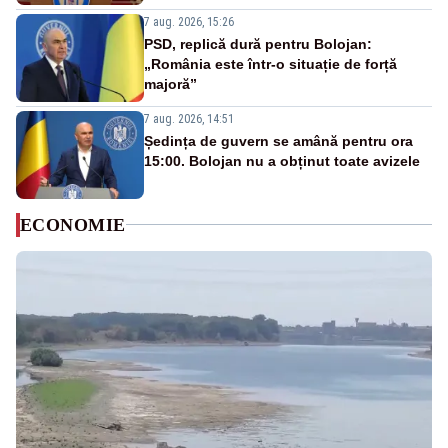
7 aug. 2026, 15:26
PSD, replică dură pentru Bolojan:
„România este într-o situație de forță
majoră”
7 aug. 2026, 14:51
Ședința de guvern se amână pentru ora
15:00. Bolojan nu a obținut toate avizele
ECONOMIE