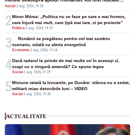
Social
·
2 aug. 2026, 19:28
două F-16
2
Miron Mitrea: „Politica nu se face pe care e mai frumos,
care înjură mai mult, care țipă mai tare, ci pe proiecte”
Politica
-
2 aug. 2026, 19:33
3
Românii se pregătesc pentru cel mai sumbru
scenariu, odată cu alerta energetică
Economie
-
2 aug. 2026, 19:34
4
Dacă radarul te prinde de mai multe ori în aceeași zi,
scapi cu o singură amendă? Ce spune legea
Social
-
2 aug. 2026, 21:29
5
Misiune ratată la Izvoarele, pe Dunăre: stânca nu a cedat,
militarii reiau detonările luni – VIDEO
Social
-
2 aug. 2026, 15:48
ACTUALITATE