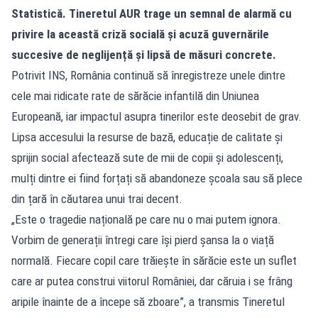
Statistică. Tineretul AUR trage un semnal de alarmă cu
privire la această criză socială și acuză guvernările
succesive de neglijență și lipsă de măsuri concrete.
Potrivit INS, România continuă să înregistreze unele dintre
cele mai ridicate rate de sărăcie infantilă din Uniunea
Europeană, iar impactul asupra tinerilor este deosebit de grav.
Lipsa accesului la resurse de bază, educație de calitate și
sprijin social afectează sute de mii de copii și adolescenți,
mulți dintre ei fiind forțați să abandoneze școala sau să plece
din țară în căutarea unui trai decent.
„Este o tragedie națională pe care nu o mai putem ignora.
Vorbim de generații întregi care își pierd șansa la o viață
normală. Fiecare copil care trăiește în sărăcie este un suflet
care ar putea construi viitorul României, dar căruia i se frâng
aripile înainte de a începe să zboare”, a transmis Tineretul