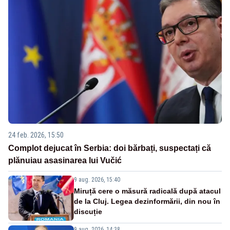
24 feb. 2026, 15:50
Complot dejucat în Serbia: doi bărbați, suspectați că
plănuiau asasinarea lui Vučić
9 aug. 2026, 15:40
Miruță cere o măsură radicală după atacul
de la Cluj. Legea dezinformării, din nou în
discuție
9 aug. 2026, 14:38