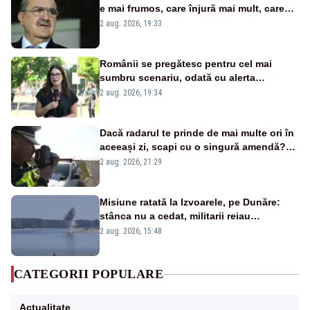
e mai frumos, care înjură mai mult, care
țipă mai tare, ci pe proiecte”
2 aug. 2026, 19:33
Românii se pregătesc pentru cel mai
sumbru scenariu, odată cu alerta
energetică
2 aug. 2026, 19:34
Dacă radarul te prinde de mai multe ori în
aceeași zi, scapi cu o singură amendă?
Ce spune legea
2 aug. 2026, 21:29
Misiune ratată la Izvoarele, pe Dunăre:
stânca nu a cedat, militarii reiau
detonările luni – VIDEO
2 aug. 2026, 15:48
CATEGORII POPULARE
Actualitate