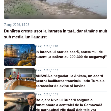
7 aug. 2026, 14:03
Dunărea crește ușor la intrarea în țară, dar rămâne mult
sub media lunii august
7 aug. 2026, 13:02
În intervalul orar de seară, consumul de
curent „a scăzut cu 200-300 de megawați”
7 aug. 2026, 10:57
ANSVSA a negociat, la Ankara, un acord
pentru facilitarea tranzitului prin Turcia al
carcaselor de ovine și bovine
7 aug. 2026, 10:51
Bolojan: Nivelul Dunării asigură o
funcționare a centralei de la Cernavodă
de patru-cinci zile dacă debitele vor