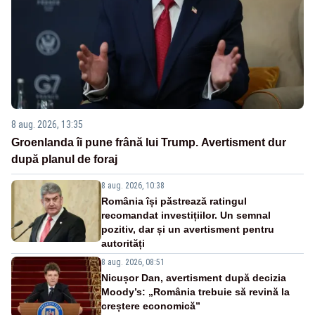
8 aug. 2026, 13:35
Groenlanda îi pune frână lui Trump. Avertisment dur
după planul de foraj
8 aug. 2026, 10:38
România își păstrează ratingul
recomandat investițiilor. Un semnal
pozitiv, dar și un avertisment pentru
autorități
8 aug. 2026, 08:51
Nicușor Dan, avertisment după decizia
Moody’s: „România trebuie să revină la
creștere economică”