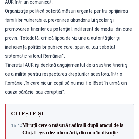
AUR într-un comunicat.
Organizația politică solicită măsuri urgente pentru sprijinirea
familiilor vulnerabile, prevenirea abandonului școlar și
promovarea tinerilor cu potențial, indiferent de mediul din care
provin. Totodată, critică lipsa de viziune a autorităților și
ineficiența politicilor publice care, spun ei, „au sabotat
sistematic viitorul României”.
Tineretul AUR își declară angajamentul de a susține tinerii și
de a milita pentru respectarea drepturilor acestora, într-o
Românie „în care niciun copil să nu mai fie lăsat în urmă din
cauza sărăciei sau corupției”.
CITEȘTE ȘI
Miruță cere o măsură radicală după atacul de la
15:40
Cluj. Legea dezinformării, din nou în discuție