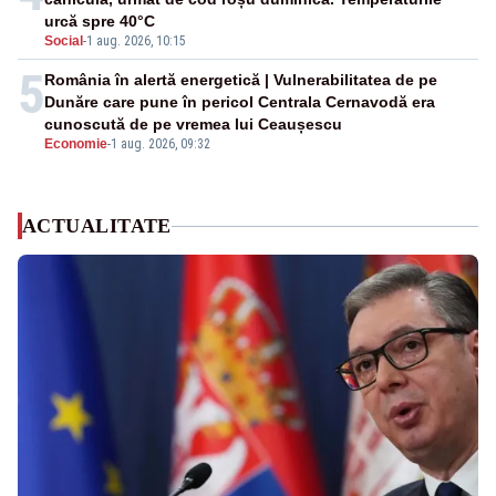
urcă spre 40°C
Social
-
1 aug. 2026, 10:15
5
România în alertă energetică | Vulnerabilitatea de pe
Dunăre care pune în pericol Centrala Cernavodă era
cunoscută de pe vremea lui Ceaușescu
Economie
-
1 aug. 2026, 09:32
ACTUALITATE