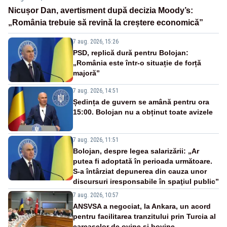
Nicușor Dan, avertisment după decizia Moody’s:
„România trebuie să revină la creștere economică”
7 aug. 2026, 15:26
PSD, replică dură pentru Bolojan:
„România este într-o situație de forță
majoră”
7 aug. 2026, 14:51
Ședința de guvern se amână pentru ora
15:00. Bolojan nu a obținut toate avizele
7 aug. 2026, 11:51
Bolojan, despre legea salarizării: „Ar
putea fi adoptată în perioada următoare.
S-a întârziat depunerea din cauza unor
discursuri iresponsabile în spaţiul public”
7 aug. 2026, 10:57
ANSVSA a negociat, la Ankara, un acord
pentru facilitarea tranzitului prin Turcia al
carcaselor de ovine și bovine