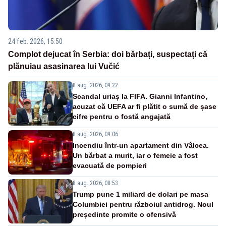
24 feb. 2026, 15:50
Complot dejucat în Serbia: doi bărbați, suspectați că
plănuiau asasinarea lui Vučić
8 aug. 2026, 09:22
Scandal uriaș la FIFA. Gianni Infantino,
acuzat că UEFA ar fi plătit o sumă de șase
cifre pentru o fostă angajată
8 aug. 2026, 09:06
Incendiu într-un apartament din Vâlcea.
Un bărbat a murit, iar o femeie a fost
evacuată de pompieri
8 aug. 2026, 08:53
Trump pune 1 miliard de dolari pe masa
Columbiei pentru războiul antidrog. Noul
președinte promite o ofensivă