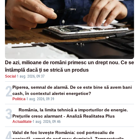
De azi, milioane de români primesc un drept nou. Ce se
întâmplă dacă ți se strică un produs
Social
·
1 aug. 2026, 09:37
2
Piperea, semnal de alarmă. De ce este bine să avem bani
cash, în contextul alertei energetice?
Politica
-
1 aug. 2026, 09:39
3
România, la limita tehnică a importurilor de energie.
Prețurile cresc alarmant - Analiză Realitatea Plus
Actualitate
-
1 aug. 2026, 09:46
4
Valul de foc lovește România: cod portocaliu de
caniculă, urmat de cod roșu duminică. Temperaturile