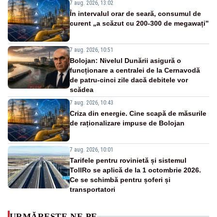
7 aug. 2026, 13:02
În intervalul orar de seară, consumul de
curent „a scăzut cu 200-300 de megawați”
7 aug. 2026, 10:51
Bolojan: Nivelul Dunării asigură o
funcționare a centralei de la Cernavodă
de patru-cinci zile dacă debitele vor
scădea
7 aug. 2026, 10:43
Criza din energie. Cine scapă de măsurile
de raționalizare impuse de Bolojan
7 aug. 2026, 10:01
Tarifele pentru rovinietă și sistemul
TollRo se aplică de la 1 octombrie 2026.
Ce se schimbă pentru șoferi și
transportatori
URMĂREȘTE-NE PE