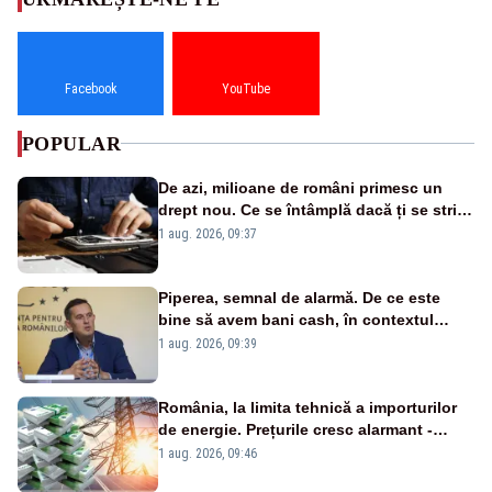
Facebook
YouTube
POPULAR
De azi, milioane de români primesc un
drept nou. Ce se întâmplă dacă ți se strică
un produs
1 aug. 2026, 09:37
Piperea, semnal de alarmă. De ce este
bine să avem bani cash, în contextul
alertei energetice?
1 aug. 2026, 09:39
România, la limita tehnică a importurilor
de energie. Prețurile cresc alarmant -
Analiză Realitatea Plus
1 aug. 2026, 09:46