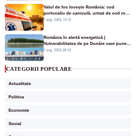
Valul de foc lovește România: cod
portocaliu de caniculă, urmat de cod roșu
duminică. Temperaturile urcă spre 40°C
1 aug. 2026, 10:15
România în alertă energetică |
Vulnerabilitatea de pe Dunăre care pune
în pericol Centrala Cernavodă era
1 aug. 2026, 09:32
cunoscută de pe vremea lui Ceaușescu
CATEGORII POPULARE
Actualitate
Politica
Economie
Social