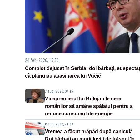
24 feb. 2026, 15:50
Complot dejucat în Serbia: doi bărbați, suspectaț
că plănuiau asasinarea lui Vučić
7 aug. 2026, 07:15
Vicepremierul lui Bolojan le cere
românilor să amâne spălatul pentru a
reduce consumul de energie
6 aug. 2026, 21:39
Vremea a făcut prăpăd după caniculă.
Doi bărbați au murit loviți de trăsnet în