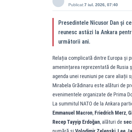
Publicat:
7 iul. 2026, 07:40
Presedintele Nicusor Dan și ce
reunesc astăzi la Ankara pentru
următorii ani.
Relația complicată dintre Europa și 
amenințarea reprezentată de Rusia și
agenda unei reuniuni pe care aliații 
Mirabela Grădinaru este alături de pr
evenimentele organizate de Prima Do
La summitul NATO de la Ankara part
Emmanuel Macron
,
Friedrich Merz
,
G
Recep Tayyip Erdoğan
, alături de
sec
numără și
Volodimir Zelenski
,
Lee J