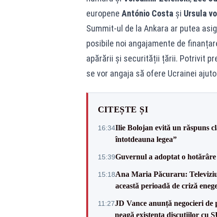
europene
António Costa
și
Ursula vo
Summit-ul de la Ankara ar putea asigu
posibile noi angajamente de finanțare 
apărării și securității țării. Potrivi
se vor angaja să ofere Ucrainei ajutor
CITEȘTE ȘI
Ilie Bolojan evită un răspuns c
16:34
întotdeauna legea”
Guvernul a adoptat o hotărâre 
15:39
Ana Maria Păcuraru: Televiziune
15:18
această perioadă de criză enege
JD Vance anunță negocieri de pa
11:27
neagă existența discuțiilor cu 