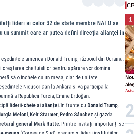
CE
1
ilalți lideri ai celor 32 de state membre NATO se
 un summit care ar putea defini direcția alianței în
președintele american Donald Trump, războiul din Ucraina,
 creșterea cheltuielilor pentru apărare vor domina
speră să o încheie cu un mesaj clar de unitate.
Nou
aleș
eședintele Nicusor Dan la Ankara si va participa la
Actua
amnă a Republicii Turcia, Emine Erdoğan.
icipă
liderii-cheie ai alianței
, în frunte cu
Donald Trump
,
iorgia Meloni
,
Keir Starmer
,
Pedro Sánchez
și gazda
retarul general Mark Rutte
. Printre invitații importanți se
ae-myung
(Coreea de Sud), precum și liderii instituțiilor