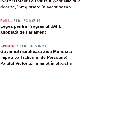
3
INSP: 9 infecții cu virusul West Nile și 2
decese, înregistrate în acest sezon
4
Politica
-
31 iul. 2026, 08:16
Legea pentru Programul SAFE,
adoptată de Parlament
5
Actualitate
-
31 iul. 2026, 07:58
Guvernul marchează Ziua Mondială
împotriva Traficului de Persoane:
Palatul Victoria, iluminat în albastru