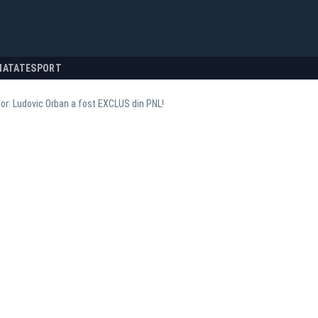
NATATE
SPORT
tor: Ludovic Orban a fost EXCLUS din PNL!