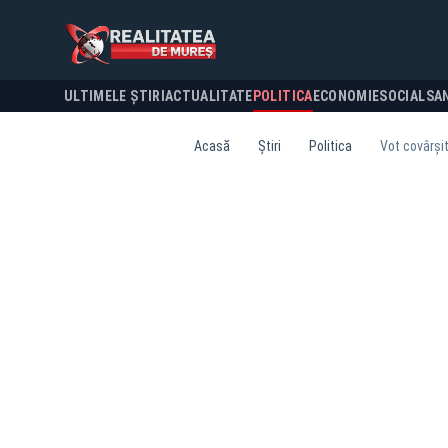
ULTIMELE ȘTIRI
ACTUALITATE
POLITICA
ECONOMIE
SOCIAL
SA
Acasă
Știri
Politica
Vot covârși