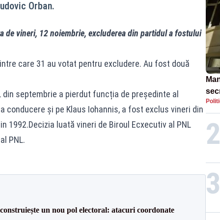
Ludovic Orban.
a de vineri, 12 noiembrie, excluderea din partidul a fostului
intre care 31 au votat pentru excludere. Au fost două
Man
secr
 din septembrie a pierdut funcția de președinte al
Polit
ce m
la conducere și pe Klaus Iohannis, a fost exclus vineri din
in 1992.Decizia luată vineri de Biroul Ecxecutiv al PNL
 al PNL.
construiește un nou pol electoral: atacuri coordonate