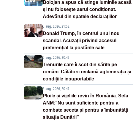
Bolojan a spus că stinge luminile acasă
și nu folosește aerul condiționat.
Adevărul din spatele declarațiilor
5 aug. 2026, 21:52
Donald Trump, în centrul unui nou
scandal. Acuzații privind accesul
preferențial la postările sale
5 aug. 2026, 20:49
Trenurile care îi scot din sărite pe
români. Călătorii reclamă aglomerația și
condițiile insuportabile
5 aug. 2026, 20:47
Ploile și vijeliile revin în România. Șefa
ANM:”Nu sunt suficiente pentru a
combate seceta și pentru a îmbunătăți
situația Dunării”