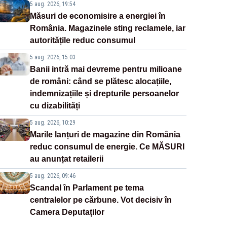
5 aug. 2026, 19:54
Măsuri de economisire a energiei în
România. Magazinele sting reclamele, iar
autoritățile reduc consumul
5 aug. 2026, 15:03
Banii intră mai devreme pentru milioane
de români: când se plătesc alocațiile,
indemnizațiile și drepturile persoanelor
cu dizabilități
5 aug. 2026, 10:29
Marile lanțuri de magazine din România
reduc consumul de energie. Ce MĂSURI
au anunțat retailerii
5 aug. 2026, 09:46
Scandal în Parlament pe tema
centralelor pe cărbune. Vot decisiv în
Camera Deputaților