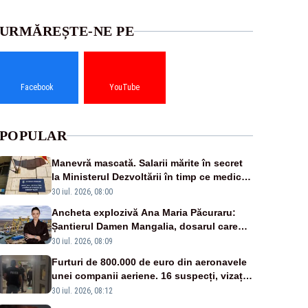
URMĂREȘTE-NE PE
Facebook
YouTube
POPULAR
Manevră mascată. Salarii mărite în secret
la Ministerul Dezvoltării în timp ce medicii
ies în stradă
30 iul. 2026, 08:00
Ancheta explozivă Ana Maria Păcuraru:
Șantierul Damen Mangalia, dosarul care
scufundă apărarea României
30 iul. 2026, 08:09
Furturi de 800.000 de euro din aeronavele
unei companii aeriene. 16 suspecți, vizați
de anchetă
30 iul. 2026, 08:12