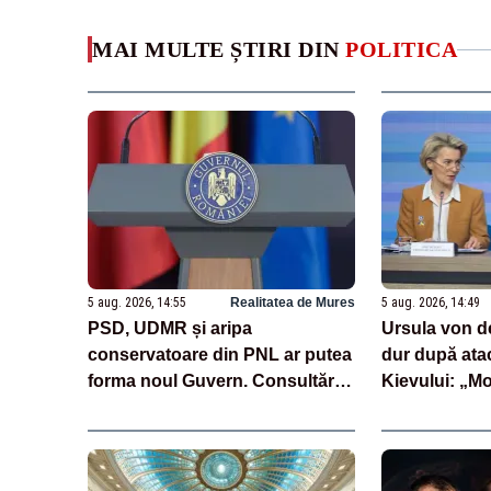
MAI MULTE ȘTIRI DIN
POLITICA
5 aug. 2026, 14:55
Realitatea de Mures
5 aug. 2026, 14:49
PSD, UDMR și aripa
Ursula von d
conservatoare din PNL ar putea
dur după ata
forma noul Guvern. Consultări
Kievului: „M
cruciale la Cotroceni
plătească”
săptămâna viitoare - SURSE