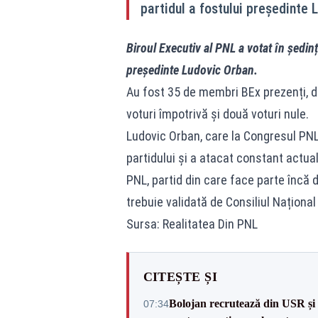
partidul a fostului președinte 
Biroul Executiv al PNL a votat în ședinț
președinte Ludovic Orban.
Au fost 35 de membri BEx prezenți, d
voturi împotrivă și două voturi nule.
Ludovic Orban, care la Congresul PNL
partidului și a atacat constant actua
PNL, partid din care face parte încă d
trebuie validată de Consiliul Național
Sursa: Realitatea Din PNL
CITEȘTE ȘI
Bolojan recrutează din USR și 
07:34