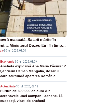
evră mascată. Salarii mărite în
et la Ministerul Dezvoltării în timp
ica
·
30 iul. 2026, 08:00
edicii ies în stradă
2
Economie
-
30 iul. 2026, 08:09
Ancheta explozivă Ana Maria Păcuraru:
Șantierul Damen Mangalia, dosarul
care scufundă apărarea României
3
Actualitate
-
30 iul. 2026, 08:12
Furturi de 800.000 de euro din
aeronavele unei companii aeriene. 16
suspecți, vizați de anchetă