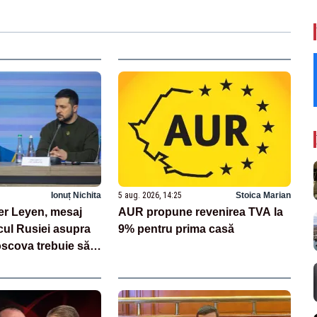
Ionuț Nichita
5 aug. 2026, 14:25
Stoica Marian
er Leyen, mesaj
AUR propune revenirea TVA la
cul Rusiei asupra
9% pentru prima casă
oscova trebuie să