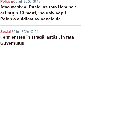
4
Politica
-
30 iul. 2026, 08:15
Atac masiv al Rusiei asupra Ucrainei:
cel puțin 13 morți, inclusiv copii.
Polonia a ridicat avioanele de
vânătoare
5
Social
-
30 iul. 2026, 07:54
Fermierii ies în stradă, astăzi, în fața
Guvernului!