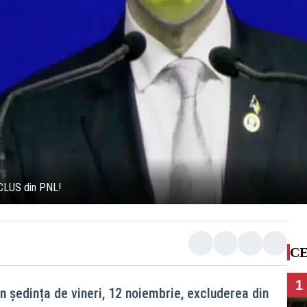
XCLUS din PNL!
CE
1
în ședința de vineri, 12 noiembrie, excluderea din