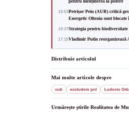
pentru menținerea la putere
Petrișor Peiu (AUR) critică ges
19:53
Energetic Oltenia sunt blocate în 
Strategia pentru biodiversitat
19:37
Vladimir Putin reorganizează A
17:15
Distribuie articolul
Mai multe articole despre
cub
excludere pnl
Ludovic Orb
Urmărește știrile Realitatea de Mu