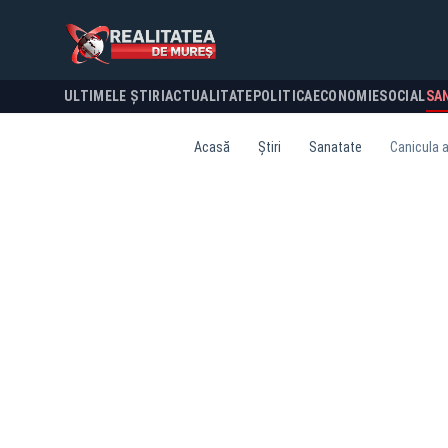
ULTIMELE ȘTIRI
ACTUALITATE
POLITICA
ECONOMIE
SOCIAL
SA
Acasă
Știri
Sanatate
Canicula a