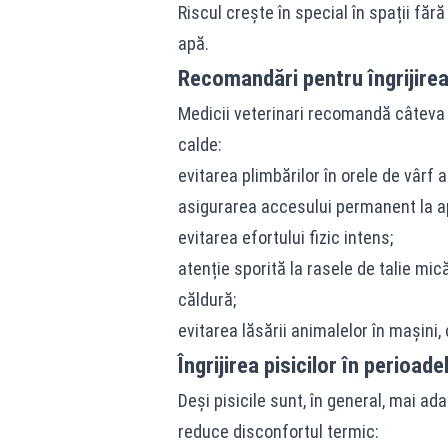
Riscul crește în special în spații făr
apă.
Recomandări pentru îngrijirea
Medicii veterinari recomandă câteva m
calde:
evitarea plimbărilor în orele de vârf al
asigurarea accesului permanent la a
evitarea efortului fizic intens;
atenție sporită la rasele de talie mic
căldură;
evitarea lăsării animalelor în mașini,
Îngrijirea pisicilor în perioad
Deși pisicile sunt, în general, mai ad
reduce disconfortul termic: