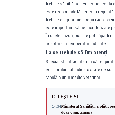
trebuie să aibă acces permanent la 
este recomandată perierea regulată 
trebuie asigurat un spațiu răcoros și 
este important să fie monitorizate p
În unele cazuri, pisicile pot năpârli 
adaptare la temperaturi ridicate.
La ce trebuie să fim atenți
Specialiștii atrag atenția că respirați
echilibrului pot indica o stare de sup
rapidă a unui medic veterinar.
CITEȘTE ȘI
Ministerul Sănătății a plătit pe
14:34
doar o săptămână