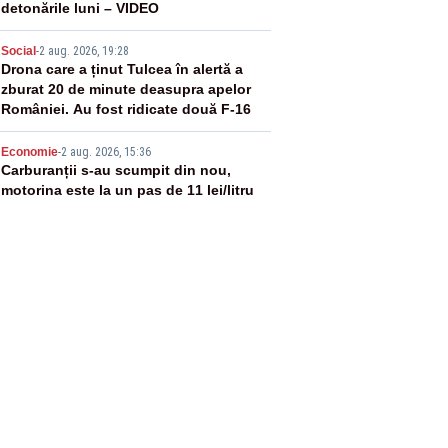
detonările luni – VIDEO
4
Social
-
2 aug. 2026, 19:28
Drona care a ținut Tulcea în alertă a
zburat 20 de minute deasupra apelor
României. Au fost ridicate două F-16
5
Economie
-
2 aug. 2026, 15:36
Carburanții s-au scumpit din nou,
motorina este la un pas de 11 lei/litru