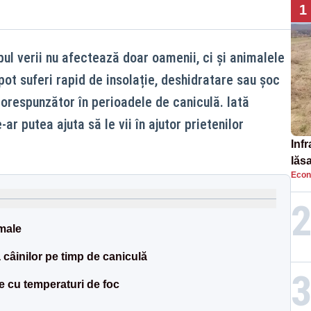
1
ul verii nu afectează doar oamenii, ci și animalele
 pot suferi rapid de insolație, deshidratare sau șoc
corespunzător în perioadele de caniculă. Iată
ar putea ajuta să le vii în ajutor prietenilor
Infr
lăs
Econ
imale
 câinilor pe timp de caniculă
ele cu temperaturi de foc