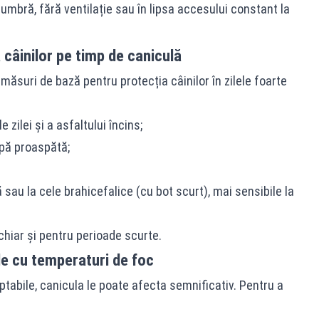
ă umbră, fără ventilație sau în lipsa accesului constant la
 câinilor pe timp de caniculă
ăsuri de bază pentru protecția câinilor în zilele foarte
e zilei și a asfaltului încins;
pă proaspătă;
ă sau la cele brahicefalice (cu bot scurt), mai sensibile la
 chiar și pentru perioade scurte.
ele cu temperaturi de foc
aptabile, canicula le poate afecta semnificativ. Pentru a