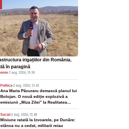
astructura irigațiilor din România,
ată în paragină
omie
·
2 aug. 2026, 15:38
2
Politica
-
2 aug. 2026, 15:42
Ana Maria Păcuraru demască planul lui
Bolojan. O nouă ediție explozivă a
emisiunii „Miza Zilei” la Realitatea
PLUS
3
Social
-
2 aug. 2026, 15:48
Misiune ratată la Izvoarele, pe Dunăre:
stânca nu a cedat, militarii reiau