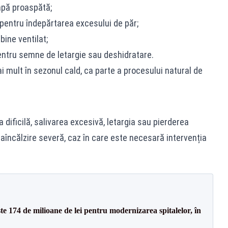
apă proaspătă;
pentru îndepărtarea excesului de păr;
bine ventilat;
entru semne de letargie sau deshidratare.
mai mult în sezonul cald, ca parte a procesului natural de
a dificilă, salivarea excesivă, letargia sau pierderea
raîncălzire severă, caz în care este necesară intervenția
ste 174 de milioane de lei pentru modernizarea spitalelor, în