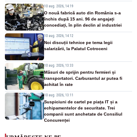
10 aug. 2026, 14:19
O nouă fabrică auto din România s-a
închis după 15 ani. 96 de angajați
concediați, în plin declin al industriei
10 aug. 2026, 14:12
Noi discuții tehnice pe tema legii
salarizării, la Palatul Cotroceni
10 aug. 2026, 13:33
Măsuri de sprijin pentru fermieri și
transportatori. Carburantul ar putea fi
achitat în rate
10 aug. 2026, 13:11
Suspiciuni de cartel pe piața IT și a
echipamentelor de securitate. Trei
companii sunt anchetate de Consiliul
Concurenței