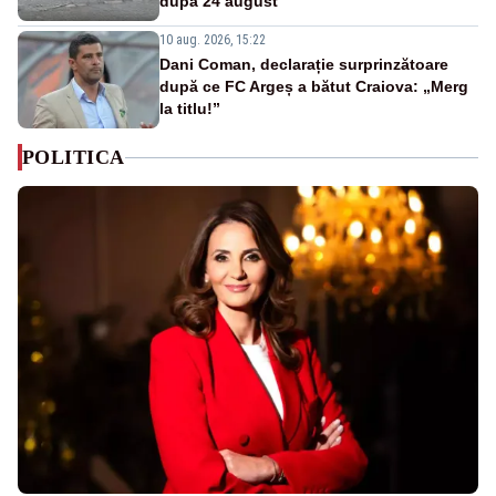
după 24 august
10 aug. 2026, 15:22
Dani Coman, declarație surprinzătoare
după ce FC Argeș a bătut Craiova: „Merg
la titlu!”
POLITICA