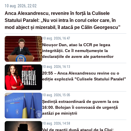
10 aug. 2026, 22:02
Anca Alexandrescu, revenire în forță la Culisele
Statului Paralel: „Nu voi intra în corul celor care, în
mod abject și mizerabil, îl atacă pe Călin Georgescu”
10 aug. 2026, 16:47
Nicușor Dan, atac la CCR pe legea
integrității. Ce îl nemulțumește la
declarațiile de avere ale partenerilor
10 aug. 2026, 16:13
20:55 – Anca Alexandrescu revine cu o
ediție explozivă "Culisele Statului Paralel”
10 aug. 2026, 15:05
Ședință extraordinară de guvern la ora
16:00. Bolojan îi convoacă de urgență
astăzi pe miniștrii
10 aug. 2026, 14:58
Val de reacții după atacul de la Cluj: