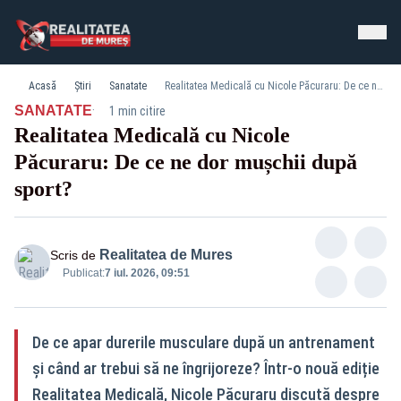
Acasă
Știri
Sanatate
Realitatea Medicală cu Nicole Păcuraru: De ce ne dor mușchii după sport?
·
SANATATE
1 min citire
Realitatea Medicală cu Nicole
Păcuraru: De ce ne dor mușchii după
sport?
Realitatea de Mures
Scris de
Publicat:
7 iul. 2026, 09:51
De ce apar durerile musculare după un antrenament
și când ar trebui să ne îngrijoreze? Într-o nouă ediție
Realitatea Medicală, Nicole Păcuraru discută despre