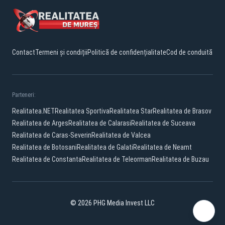
Contact
Termeni și condiții
Politică de confidențialitate
Cod de conduită
Parteneri:
Realitatea.NET
Realitatea Sportiva
Realitatea Star
Realitatea de Brasov
Realitatea de Arges
Realitatea de Calarasi
Realitatea de Suceava
Realitatea de Caras-Severin
Realitatea de Valcea
Realitatea de Botosani
Realitatea de Galati
Realitatea de Neamt
Realitatea de Constanta
Realitatea de Teleorman
Realitatea de Buzau
© 2026 PHG Media Invest LLC
Facebook
YouTube