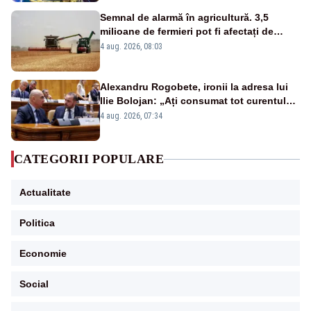
Semnal de alarmă în agricultură. 3,5
milioane de fermieri pot fi afectați de
strategia pentru conservarea
4 aug. 2026, 08:03
biodiversității
Alexandru Rogobete, ironii la adresa lui
Ilie Bolojan: „Ați consumat tot curentul
urmărind șobolani imaginari”
4 aug. 2026, 07:34
CATEGORII POPULARE
Actualitate
Politica
Economie
Social