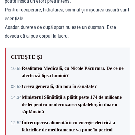
poate indica un efort prea intens.
Pentru recuperare, hidratarea, somnul și mișcarea ușoară sunt
esențiale.
Așadar, durerea de după sport nu este un dușman. Este
dovada că ai pus corpul la lucru.
CITEȘTE ȘI
Realitatea Medicală, cu Nicole Păcuraru. De ce ne
10:58
afectează lipsa luminii?
Greva generală, din nou în sănătate?
08:53
Ministerul Sănătății a plătit peste 174 de milioane
14:34
de lei pentru modernizarea spitalelor, în doar o
săptămână
Întreruperea alimentării cu energie electrică a
12:52
fabricilor de medicamente va pune în pericol