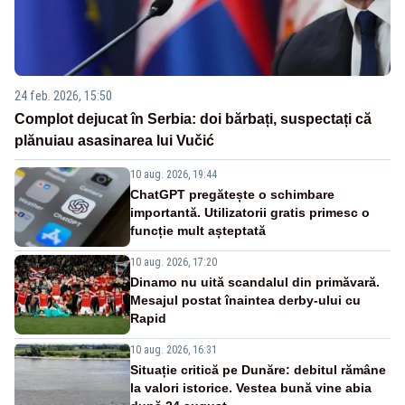
24 feb. 2026, 15:50
Complot dejucat în Serbia: doi bărbați, suspectați că
plănuiau asasinarea lui Vučić
10 aug. 2026, 19:44
ChatGPT pregătește o schimbare
importantă. Utilizatorii gratis primesc o
funcție mult așteptată
10 aug. 2026, 17:20
Dinamo nu uită scandalul din primăvară.
Mesajul postat înaintea derby-ului cu
Rapid
10 aug. 2026, 16:31
Situație critică pe Dunăre: debitul rămâne
la valori istorice. Vestea bună vine abia