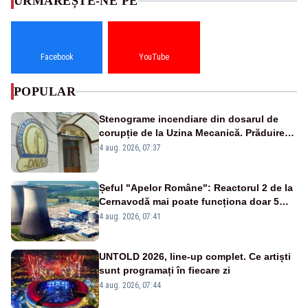
URMĂREȘTE-NE PE
Facebook
YouTube
POPULAR
Stenograme incendiare din dosarul de
corupție de la Uzina Mecanică. Prăduirea
banilor din programul SAFE, interceptată
4 aug. 2026, 07:37
de DNA
Șeful "Apelor Române": Reactorul 2 de la
Cernavodă mai poate funcționa doar 5
zile
4 aug. 2026, 07:41
UNTOLD 2026, line-up complet. Ce artiști
sunt programați în fiecare zi
4 aug. 2026, 07:44