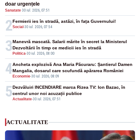
doar urgențele
Sanatate
·
30 iul. 2026, 07:51
2
Fermierii ies în stradă, astăzi, în fața Guvernului!
Social
-
30 iul. 2026, 07:54
3
Manevră mascată. Salarii mărite în secret la Ministerul
Dezvoltării în timp ce medicii ies în stradă
Politica
-
30 iul. 2026, 08:00
4
Ancheta explozivă Ana Maria Păcuraru: Șantierul Damen
Mangalia, dosarul care scufundă apărarea României
Economie
-
30 iul. 2026, 08:09
5
Dezvăluiri INCENDIARE marca Rizea TV: Ion Bazac, în
centrul unor noi acuzații publice
Actualitate
-
30 iul. 2026, 07:51
ACTUALITATE