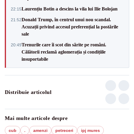
Laurențiu Botin a descins la vila lui Ilie Bolojan
22:15
Donald Trump, în centrul unui nou scandal.
21:52
Acuzații privind accesul preferențial la postările
sale
Trenurile care îi scot din sărite pe români.
20:49
Călătorii reclamă aglomerația și condițiile
insuportabile
Distribuie articolul
Mai multe articole despre
cub
.
amenzi
petreceri
ipj mures