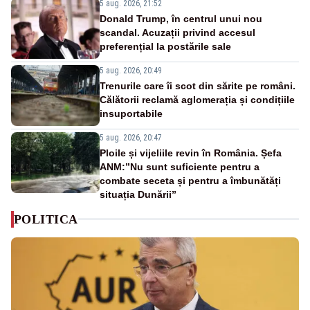
5 aug. 2026, 21:52
Donald Trump, în centrul unui nou
scandal. Acuzații privind accesul
preferențial la postările sale
5 aug. 2026, 20:49
Trenurile care îi scot din sărite pe români.
Călătorii reclamă aglomerația și condițiile
insuportabile
5 aug. 2026, 20:47
Ploile și vijeliile revin în România. Șefa
ANM:”Nu sunt suficiente pentru a
combate seceta și pentru a îmbunătăți
situația Dunării”
POLITICA