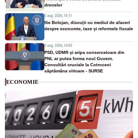
dronelor
5 aug. 2026, 16:11
Ilie Bolojan, discuții cu mediul de afaceri
despre economie, taxe și reformele fiscale
5 aug. 2026, 14:55
PSD, UDMR și aripa conservatoare din
PNL ar putea forma noul Guvern.
Consultări cruciale la Cotroceni
săptămâna viitoare - SURSE
ECONOMIE