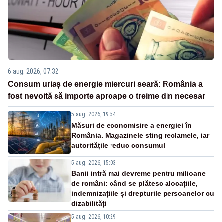
6 aug. 2026, 07:32
Consum uriaș de energie miercuri seară: România a
fost nevoită să importe aproape o treime din necesar
5 aug. 2026, 19:54
Măsuri de economisire a energiei în
România. Magazinele sting reclamele, iar
autoritățile reduc consumul
5 aug. 2026, 15:03
Banii intră mai devreme pentru milioane
de români: când se plătesc alocațiile,
indemnizațiile și drepturile persoanelor cu
dizabilități
5 aug. 2026, 10:29