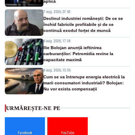
aplică
7 aug. 2026, 07:45
Declinul industriei românești: De ce se
închid fabricile profitabile și de ce
continuă exodul forței de muncă
6 aug. 2026, 17:38
Ilie Bolojan anunță ieftinirea
carburanților: Petromidia revine la
capacitate maximă
6 aug. 2026, 15:36
Cum se va întrerupe energia electrică la
marii consumatori industriali? Bolojan:
Nu vor exista compensații
URMĂREȘTE-NE PE
Facebook
YouTube