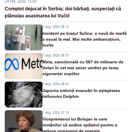
24 feb. 2026, 15:50
Complot dejucat în Serbia: doi bărbați, suspectați că
plănuiau asasinarea lui Vučić
7 aug. 2026, 08:13
Incident pe brațul Sulina: o navă de marfă
a eșuat la mal. Mai multe ambarcațiuni,
lovite
7 aug. 2026, 08:07
Meta, sancționată cu 567 de milioane de
dolari în cel mai sever verdict pe tema
siguranței copiilor
7 aug. 2026, 08:01
Japonia ordonă evacuări în așteptarea
taifunului Dolphin
7 aug. 2026, 07:15
Vicepremierul lui Bolojan le cere
românilor să amâne spălatul pentru a
reduce consumul de energie