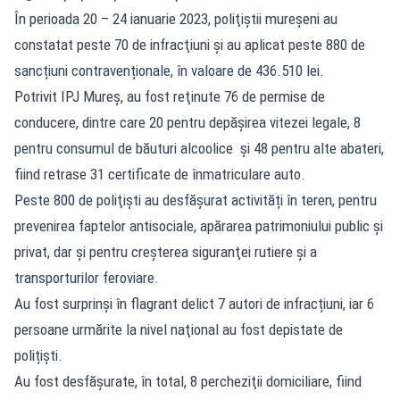
În perioada 20 – 24 ianuarie 2023, poliţiştii mureşeni au
constatat peste 70 de infracţiuni şi au aplicat peste 880 de
sancțiuni contravenționale, în valoare de 436.510 lei.
Potrivit IPJ Mureș, au fost reţinute 76 de permise de
conducere, dintre care 20 pentru depăşirea vitezei legale, 8
pentru consumul de băuturi alcoolice şi 48 pentru alte abateri,
fiind retrase 31 certificate de înmatriculare auto.
Peste 800 de poliţişti au desfășurat activități în teren, pentru
prevenirea faptelor antisociale, apărarea patrimoniului public şi
privat, dar și pentru creşterea siguranţei rutiere şi a
transporturilor feroviare.
Au fost surprinși în flagrant delict 7 autori de infracțiuni, iar 6
persoane urmărite la nivel naţional au fost depistate de
polițişti.
Au fost desfăşurate, în total, 8 percheziţii domiciliare, fiind