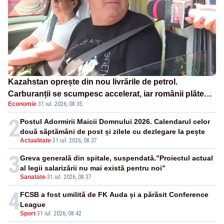
Kazahstan oprește din nou livrările de petrol.
Carburanții se scumpesc accelerat, iar românii plătesc
Economie
·
31 iul. 2026, 08:35
nota de plată
2
Postul Adormirii Maicii Domnului 2026. Calendarul celor
două săptămâni de post și zilele cu dezlegare la pește
Actualitate
-
31 iul. 2026, 08:37
3
Greva generală din spitale, suspendată.”Proiectul actual
al legii salarizării nu mai există pentru noi”
Sanatate
-
31 iul. 2026, 08:37
4
FCSB a fost umilită de FK Auda și a părăsit Conference
League
Sport
-
31 iul. 2026, 08:42