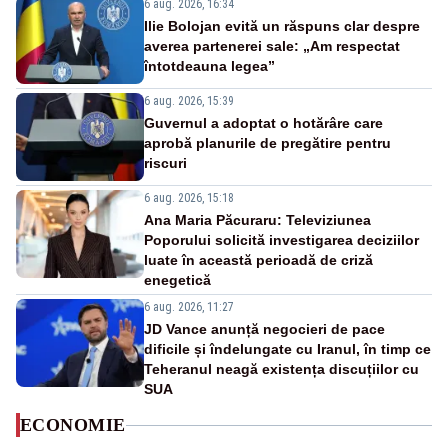
6 aug. 2026, 16:34
Ilie Bolojan evită un răspuns clar despre
averea partenerei sale: „Am respectat
întotdeauna legea”
6 aug. 2026, 15:39
Guvernul a adoptat o hotărâre care
aprobă planurile de pregătire pentru
riscuri
6 aug. 2026, 15:18
Ana Maria Păcuraru: Televiziunea
Poporului solicită investigarea deciziilor
luate în această perioadă de criză
enegetică
6 aug. 2026, 11:27
JD Vance anunță negocieri de pace
dificile și îndelungate cu Iranul, în timp ce
Teheranul neagă existența discuțiilor cu
SUA
ECONOMIE