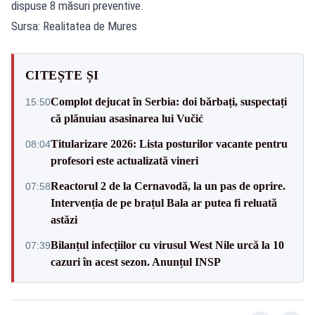
dispuse 8 măsuri preventive.
Sursa: Realitatea de Mures
CITEȘTE ȘI
Complot dejucat în Serbia: doi bărbați, suspectați
15:50
că plănuiau asasinarea lui Vučić
Titularizare 2026: Lista posturilor vacante pentru
08:04
profesori este actualizată vineri
Reactorul 2 de la Cernavodă, la un pas de oprire.
07:58
Intervenția de pe brațul Bala ar putea fi reluată
astăzi
Bilanțul infecțiilor cu virusul West Nile urcă la 10
07:39
cazuri în acest sezon. Anunțul INSP