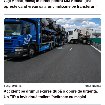
Gigi Becali, mesaj în direct pentru MM Stoica: „Mă
oprește când vreau să arunc milioane pe transferuri”
6 aug. 2026, 18:11
Ionuț Nichita
Accident pe drumul expres după o oprire de urgență.
Un TIR a lovit două trailere încărcate cu mașini