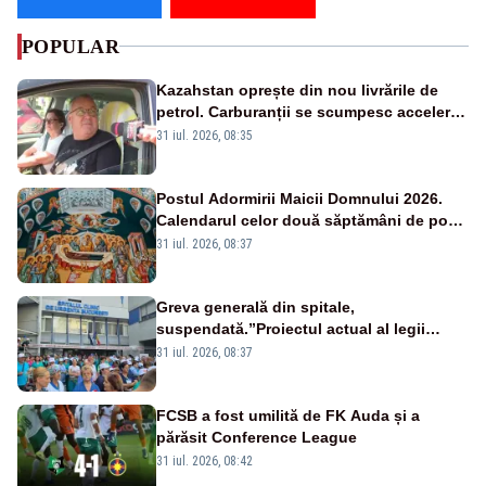
POPULAR
Kazahstan oprește din nou livrările de
petrol. Carburanții se scumpesc accelerat,
iar românii plătesc nota de plată
31 iul. 2026, 08:35
Postul Adormirii Maicii Domnului 2026.
Calendarul celor două săptămâni de post
și zilele cu dezlegare la pește
31 iul. 2026, 08:37
Greva generală din spitale,
suspendată.”Proiectul actual al legii
salarizării nu mai există pentru noi”
31 iul. 2026, 08:37
FCSB a fost umilită de FK Auda și a
părăsit Conference League
31 iul. 2026, 08:42