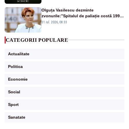
Olguța Vasilescu dezminte
zvonurile:”Spitalul de paliație costă 199
de milioane de euro, nu 500 de milioane”
31 iul. 2026, 08:33
CATEGORII POPULARE
Actualitate
Politica
Economie
Social
Sport
Sanatate