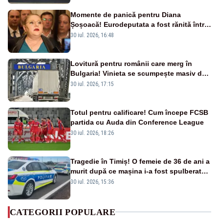
Momente de panică pentru Diana
Șoșoacă! Eurodeputata a fost rănită într-
un accident rutier
30 iul. 2026, 16:48
Lovitură pentru românii care merg în
Bulgaria! Vinieta se scumpește masiv de
la 1 august
30 iul. 2026, 17:15
Totul pentru calificare! Cum începe FCSB
partida cu Auda din Conference League
30 iul. 2026, 18:26
Tragedie în Timiș! O femeie de 36 de ani a
murit după ce mașina i-a fost spulberată
de tren
30 iul. 2026, 15:36
CATEGORII POPULARE