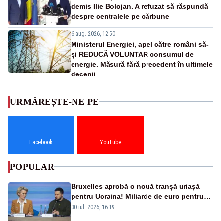
demis Ilie Bolojan. A refuzat să răspundă
despre centralele pe cărbune
6 aug. 2026, 12:50
Ministerul Energiei, apel către români să-
și REDUCĂ VOLUNTAR consumul de
energie. Măsură fără precedent în ultimele
decenii
URMĂREȘTE-NE PE
Facebook
YouTube
POPULAR
Bruxelles aprobă o nouă tranșă uriașă
pentru Ucraina! Miliarde de euro pentru
armament și apărare
30 iul. 2026, 16:19