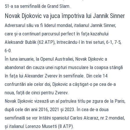
51-a sa semifinală de Grand Slam.
Novak Djokovic va juca împotriva lui Jannik Sinner
Adversarul său va fi liderul mondial, italianul Jannik Sinner,
care şi-a continuat parcursul perfect în faţa kazahului
Aleksandr Bublik (62 ATP), întrecându-l în trei seturi, 6-1, 7-5,
6-0.
În luna ianuarie, la Openul Australiei, Novak Djokovic a
abandonat din cauza unei rupturi musculare la coapsa stângă
în faţa lui Alexander Zverev în semifinale. Din cele 14
confruntări ale celor doi, Djokovic a câştigat-o pe cea de-a
noua, faţă de cinci pentru Zverev.
Novak Djokovic vizează un al patrulea titlu pe zgura de la Paris,
după cele din anii 2016, 2021 şi 2023. În cea de-a doua
semifinală se vor întâlni spaniolul Carlos Alcaraz, nr.2 mondial,
şi italianul Lorenzo Musetti (8 ATP).