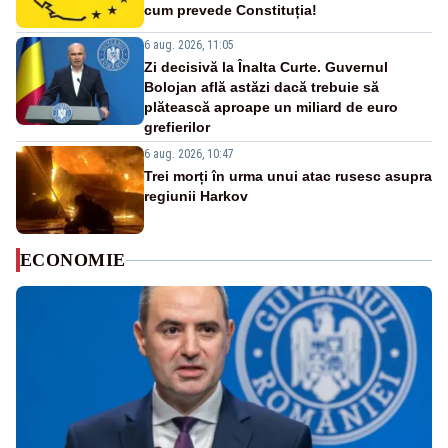
cum prevede Constituția!
6 aug. 2026, 11:05
Zi decisivă la Înalta Curte. Guvernul
Bolojan află astăzi dacă trebuie să
plătească aproape un miliard de euro
grefierilor
6 aug. 2026, 10:47
Trei morți în urma unui atac rusesc asupra
regiunii Harkov
ECONOMIE