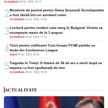
Actualitate
·
30 iul. 2026, 16:19
2
Momente de panică pentru Diana Șoșoacă! Eurodeputata
a fost rănită într-un accident rutier
Actualitate
-
30 iul. 2026, 16:48
3
Lovitură pentru românii care merg în Bulgaria! Vinieta se
scumpește masiv de la 1 august
Actualitate
-
30 iul. 2026, 17:15
4
Totul pentru calificare! Cum începe FCSB partida cu
Auda din Conference League
Sport
-
30 iul. 2026, 18:26
5
Tragedie în Timiș! O femeie de 36 de ani a murit după ce
mașina i-a fost spulberată de tren
Actualitate
-
30 iul. 2026, 15:36
ACTUALITATE