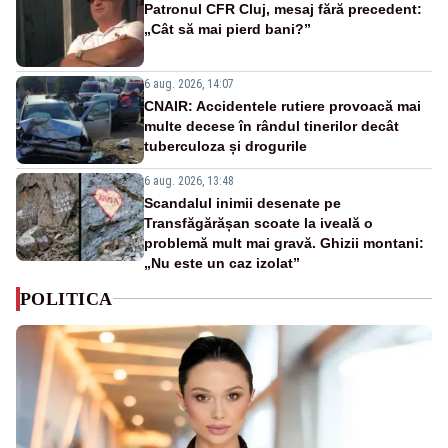
Patronul CFR Cluj, mesaj fără precedent:
„Cât să mai pierd bani?”
6 aug. 2026, 14:07
CNAIR: Accidentele rutiere provoacă mai
multe decese în rândul tinerilor decât
tuberculoza și drogurile
6 aug. 2026, 13:48
Scandalul inimii desenate pe
Transfăgărășan scoate la iveală o
problemă mult mai gravă. Ghizii montani:
„Nu este un caz izolat”
POLITICA