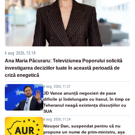
6 aug. 2026, 15:18
Ana Maria Păcuraru: Televiziunea Poporului solicită
investigarea deciziilor luate în această perioadă de
criză enegetică
6 aug. 2026, 11:27
JD Vance anunță negocieri de pace
dificile și îndelungate cu Iranul, în timp ce
Teheranul neagă existența discuțiilor cu
SUA
6 aug. 2026, 11:24
Nicușor Dan, suspendat pentru că nu
propune un nume de prim-ministru, așa