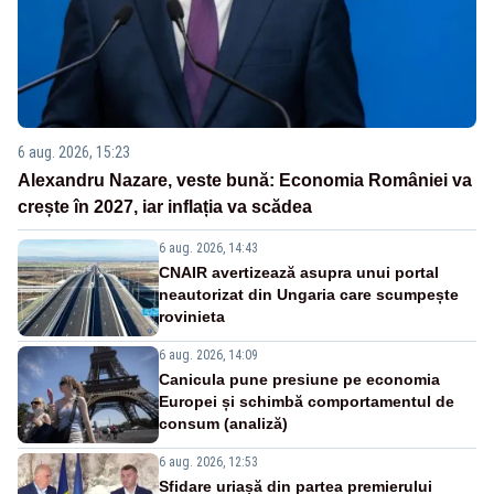
6 aug. 2026, 15:23
Alexandru Nazare, veste bună: Economia României va
crește în 2027, iar inflația va scădea
6 aug. 2026, 14:43
CNAIR avertizează asupra unui portal
neautorizat din Ungaria care scumpește
rovinieta
6 aug. 2026, 14:09
Canicula pune presiune pe economia
Europei și schimbă comportamentul de
consum (analiză)
6 aug. 2026, 12:53
Sfidare uriașă din partea premierului