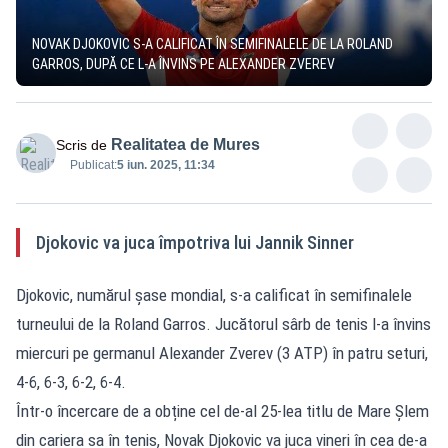
NOVAK DJOKOVIC S-A CALIFICAT ÎN SEMIFINALELE DE LA ROLAND
GARROS, DUPĂ CE L-A ÎNVINS PE ALEXANDER ZVEREV
Realitatea de Mures
Scris de
Publicat:
5 iun. 2025, 11:34
Djokovic va juca împotriva lui Jannik Sinner
Djokovic, numărul şase mondial, s-a calificat în semifinalele
turneului de la Roland Garros. Jucătorul sârb de tenis l-a învins
miercuri pe germanul Alexander Zverev (3 ATP) în patru seturi,
4-6, 6-3, 6-2, 6-4.
Într-o încercare de a obține cel de-al 25-lea titlu de Mare Şlem
din cariera sa în tenis, Novak Djokovic va juca vineri în cea de-a