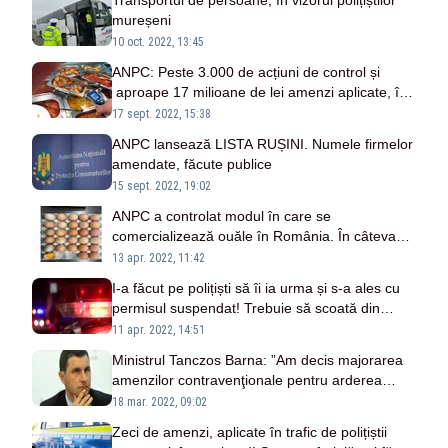
Transportul de persoane, în vizorul polițiștilor
mureșeni
10 oct. 2022, 13:45
ANPC: Peste 3.000 de acțiuni de control și
aproape 17 milioane de lei amenzi aplicate, în
vara 2022
17 sept. 2022, 15:38
ANPC lansează LISTA RUȘINI. Numele firmelor
amendate, făcute publice
15 sept. 2022, 19:02
ANPC a controlat modul în care se
comercializează ouăle în România. În câteva
ore, amenzi de 380.000 lei
13 apr. 2022, 11:42
I-a făcut pe polițiști să îi ia urma și s-a ales cu
permisul suspendat! Trebuie să scoată din
buzunar și câteva mii de lei
11 apr. 2022, 14:51
Ministrul Tanczos Barna: ”Am decis majorarea
amenzilor contravenţionale pentru arderea
miriştilor”
18 mar. 2022, 09:02
Zeci de amenzi, aplicate în trafic de polițiștii