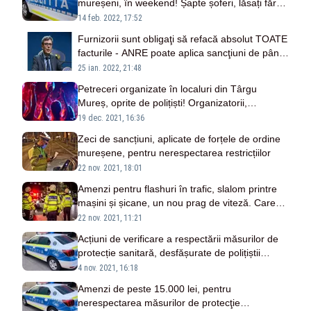
mureșeni, în weekend! Șapte șoferi, lăsați fără
permise
14 feb. 2022, 17:52
Furnizorii sunt obligaţi să refacă absolut TOATE
facturile - ANRE poate aplica sancţiuni de până
la 400.000 de lei!
25 ian. 2022, 21:48
Petreceri organizate în localuri din Târgu
Mureș, oprite de polițiști! Organizatorii,
amendați
19 dec. 2021, 16:36
Zeci de sancțiuni, aplicate de forțele de ordine
mureșene, pentru nerespectarea restricțiilor
22 nov. 2021, 18:01
Amenzi pentru flashuri în trafic, slalom printre
mașini și șicane, un nou prag de viteză. Care
sunt motivele
22 nov. 2021, 11:21
Acțiuni de verificare a respectării măsurilor de
protecție sanitară, desfășurate de polițiștii
mureșeni
4 nov. 2021, 16:18
Amenzi de peste 15.000 lei, pentru
nerespectarea măsurilor de protecţie