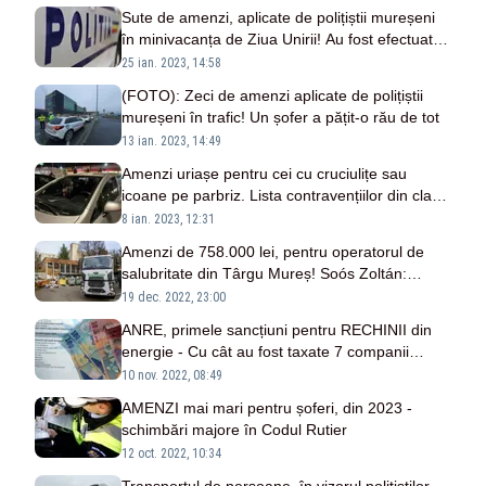
de unități din țară, oprită temporar
Sute de amenzi, aplicate de polițiștii mureșeni
în minivacanța de Ziua Unirii! Au fost efectuate
și 8 percheziții, iar 7 infractori au fost prinși în
25 ian. 2023, 14:58
flagrant
(FOTO): Zeci de amenzi aplicate de polițiștii
mureșeni în trafic! Un șofer a pățit-o rău de tot
13 ian. 2023, 14:49
Amenzi uriașe pentru cei cu cruciulițe sau
icoane pe parbriz. Lista contravențiilor din clasa
IV din Noul Cod Rutier
8 ian. 2023, 12:31
Amenzi de 758.000 lei, pentru operatorul de
salubritate din Târgu Mureș! Soós Zoltán:
Există din nou ”munți” de gunoaie
19 dec. 2022, 23:00
ANRE, primele sancțiuni pentru RECHINII din
energie - Cu cât au fost taxate 7 companii
pentru întârzierea facturilor românilor
10 nov. 2022, 08:49
AMENZI mai mari pentru șoferi, din 2023 -
schimbări majore în Codul Rutier
12 oct. 2022, 10:34