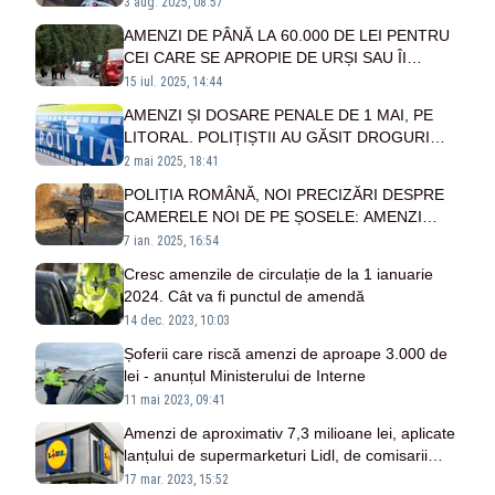
UNOR CONTROALE
3 aug. 2025, 08:57
AMENZI DE PÂNĂ LA 60.000 DE LEI PENTRU
CEI CARE SE APROPIE DE URȘI SAU ÎI
HRĂNESC
15 iul. 2025, 14:44
AMENZI ȘI DOSARE PENALE DE 1 MAI, PE
LITORAL. POLIȚIȘTII AU GĂSIT DROGURI
PRINTRE PETRECĂREȚI
2 mai 2025, 18:41
POLIȚIA ROMÂNĂ, NOI PRECIZĂRI DESPRE
CAMERELE NOI DE PE ȘOSELE: AMENZI
AUTOMATIZATE PENTRU DEPĂȘIREA
7 ian. 2025, 16:54
VITEZEI LEGALE
Cresc amenzile de circulație de la 1 ianuarie
2024. Cât va fi punctul de amendă
14 dec. 2023, 10:03
Șoferii care riscă amenzi de aproape 3.000 de
lei - anunțul Ministerului de Interne
11 mai 2023, 09:41
Amenzi de aproximativ 7,3 milioane lei, aplicate
lanțului de supermarketuri Lidl, de comisarii
ANPC, de la începutul anului! Activitatea a 38
17 mar. 2023, 15:52