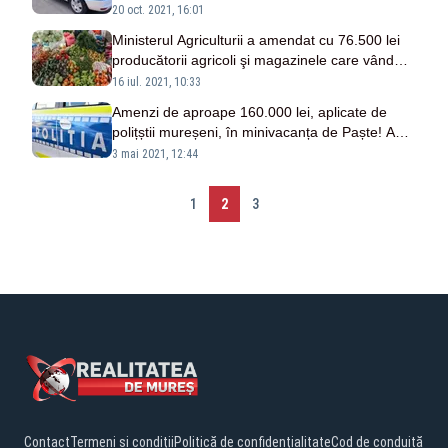
individuală, aplicate de polițiștii mureșeni
20 oct. 2021, 16:01
Ministerul Agriculturii a amendat cu 76.500 lei
producătorii agricoli şi magazinele care vând
fructe şi legume
16 iul. 2021, 10:33
Amenzi de aproape 160.000 lei, aplicate de
polițștii mureșeni, în minivacanța de Paște! Au
fost întocmite 40 de dosare penale
3 mai 2021, 12:44
1
2
3
Contact
Termeni și condiții
Politică de confidențialitate
Cod de conduită