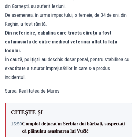
din Gornești, au suferit leziuni.
De asemenea, în urma impactului, o femeie, de 34 de ani, din
Reghin, a fost rănită.
Din nefericire, cabalina care tracta căruţa a fost
eutanasiata de către medicul veterinar aflat la faţa
locului.
În cauză, polițiștii au deschis dosar penal, pentru stabilirea cu
exactitate a tuturor împrejurărilor în care s-a produs
incidentul.
Sursa: Realitatea de Mures
CITEȘTE ȘI
Complot dejucat în Serbia: doi bărbați, suspectați
15:50
că plănuiau asasinarea lui Vučić