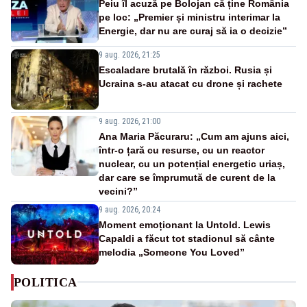
Peiu îl acuză pe Bolojan că ține România
pe loc: „Premier și ministru interimar la
Energie, dar nu are curaj să ia o decizie”
9 aug. 2026, 21:25
Escaladare brutală în război. Rusia și
Ucraina s-au atacat cu drone și rachete
9 aug. 2026, 21:00
Ana Maria Păcuraru: „Cum am ajuns aici,
într-o țară cu resurse, cu un reactor
nuclear, cu un potențial energetic uriaș,
dar care se împrumută de curent de la
vecini?”
9 aug. 2026, 20:24
Moment emoționant la Untold. Lewis
Capaldi a făcut tot stadionul să cânte
melodia „Someone You Loved”
POLITICA