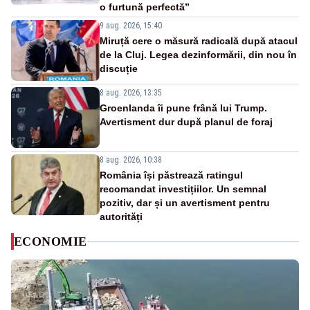
o furtună perfectă”
9 aug. 2026, 15:40
Miruță cere o măsură radicală după atacul
de la Cluj. Legea dezinformării, din nou în
discuție
8 aug. 2026, 13:35
Groenlanda îi pune frână lui Trump.
Avertisment dur după planul de foraj
8 aug. 2026, 10:38
România își păstrează ratingul
recomandat investițiilor. Un semnal
pozitiv, dar și un avertisment pentru
autorități
ECONOMIE