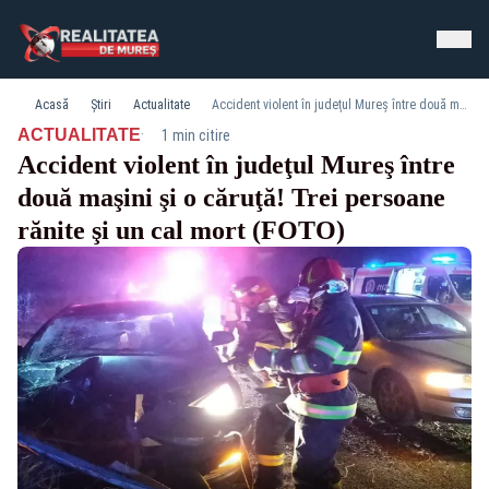
Acasă
Știri
Actualitate
Accident violent în judeţul Mureş între două maşini şi o căruţă! Trei persoane rănite şi un cal mort (FOTO)
·
ACTUALITATE
1 min citire
Accident violent în judeţul Mureş între
două maşini şi o căruţă! Trei persoane
rănite şi un cal mort (FOTO)