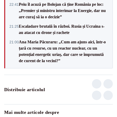
Peiu îl acuză pe Bolojan că ține România pe loc:
22:41
„Premier și ministru interimar la Energie, dar nu
are curaj să ia o decizie”
Escaladare brutală în război. Rusia și Ucraina s-
21:25
au atacat cu drone și rachete
Ana Maria Păcuraru: „Cum am ajuns aici, într-o
21:00
țară cu resurse, cu un reactor nuclear, cu un
potențial energetic uriaș, dar care se împrumută
de curent de la vecini?”
Distribuie articolul
Mai multe articole despre