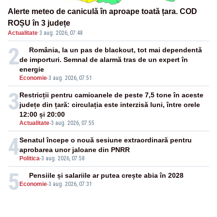
Alerte meteo de caniculă în aproape toată țara. COD
ROȘU în 3 județe
Actualitate
·
3 aug. 2026, 07:48
2
România, la un pas de blackout, tot mai dependentă
de importuri. Semnal de alarmă tras de un expert în
energie
Economie
-
3 aug. 2026, 07:51
3
Restricții pentru camioanele de peste 7,5 tone în aceste
județe din țară: circulația este interzisă luni, între orele
12:00 și 20:00
Actualitate
-
3 aug. 2026, 07:55
4
Senatul începe o nouă sesiune extraordinară pentru
aprobarea unor jaloane din PNRR
Politica
-
3 aug. 2026, 07:58
5
Pensiile și salariile ar putea crește abia în 2028
Economie
-
3 aug. 2026, 07:31