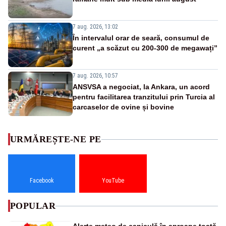
7 aug. 2026, 13:02
În intervalul orar de seară, consumul de
curent „a scăzut cu 200-300 de megawați”
7 aug. 2026, 10:57
ANSVSA a negociat, la Ankara, un acord
pentru facilitarea tranzitului prin Turcia al
carcaselor de ovine și bovine
URMĂREȘTE-NE PE
Facebook
YouTube
POPULAR