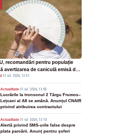
U, recomandări pentru populație
ă avertizarea de caniculă emisă de
l
·
31 iul. 2026, 12:51
eorologi
2
Actualitate
-
31 iul. 2026, 13:05
Lucrările la tronsonul 2 Târgu Frumos–
Lețcani al A8 se amână. Anunțul CNAIR
privind atribuirea contractului
3
Actualitate
-
31 iul. 2026, 13:10
Alertă privind SMS-urile false despre
plata parcării. Anunț pentru șoferi