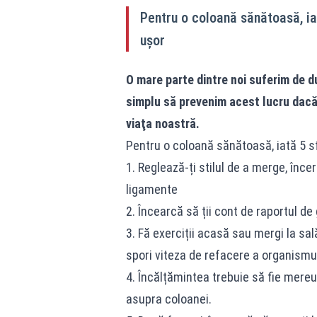
Pentru o coloană sănătoasă, iat
uşor
O mare parte dintre noi suferim de d
simplu să prevenim acest lucru dacă
viaţa noastră.
Pentru o coloană sănătoasă, iată 5 sf
1. Reglează-ți stilul de a merge, înc
ligamente
2. Încearcă să ții cont de raportul de
3. Fă exerciții acasă sau mergi la sal
spori viteza de refacere a organismul
4. Încălțămintea trebuie să fie mereu
asupra coloanei.