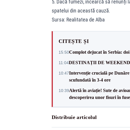
5. Dacă fumezi, încearcă să renunți l
spatelui din această cauză.
Sursa: Realitatea de Alba
CITEȘTE ȘI
Complot dejucat în Serbia: doi 
15:50
DESTINAȚII DE WEEKEND: sfâr
11:04
Intervenție crucială pe Dunăr
10:47
scufundată în 3-4 ore
Alertă în aviație! Sute de avio
10:39
descoperirea unor fisuri în fuse
Distribuie articolul