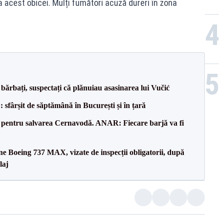
a acest obicei. Mulți fumători acuză dureri în zona
bărbați, suspectați că plănuiau asasinarea lui Vučić
șit de săptămână în București și în țară
e pentru salvarea Cernavodă. ANAR: Fiecare barjă va fi
ane Boeing 737 MAX, vizate de inspecții obligatorii, după
laj