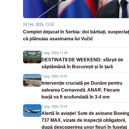
24 feb. 2026, 15:50
Complot dejucat în Serbia: doi bărbați, suspectaț
că plănuiau asasinarea lui Vučić
7 aug. 2026, 11:04
DESTINAȚII DE WEEKEND: sfârșit de
săptămână în București și în țară
7 aug. 2026, 10:47
Intervenție crucială pe Dunăre pentru
salvarea Cernavodă. ANAR: Fiecare
barjă va fi scufundată în 3-4 ore
7 aug. 2026, 10:39
Alertă în aviație! Sute de avioane Boein
737 MAX, vizate de inspecții obligatorii,
după descoperirea unor fisuri în fuselaj