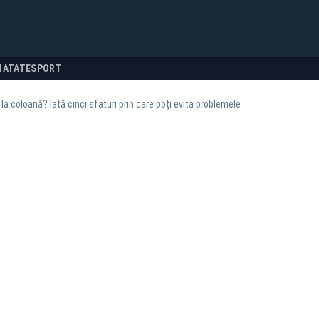
NATATE
SPORT
i la coloană? Iată cinci sfaturi prin care poți evita problemele