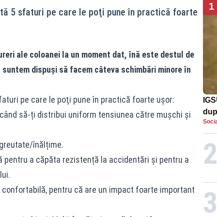
1
ă 5 sfaturi pe care le poţi pune în practică foarte
ureri ale coloanei la un moment dat, înă este destul de
 suntem dispuşi să facem câteva schimbări minore în
aturi pe care le poţi pune în practică foarte uşor:
IGS
dup
ercând să-ți distribui uniform tensiunea către mușchi și
Socia
met
 greutate/înălțime.
ă pentru a căpăta rezistență la accidentări și pentru a
ui.
 confortabilă, pentru că are un impact foarte important