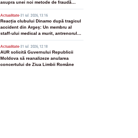
asupra unei noi metode de fraudă
online
4
Actualitate
-
31 iul. 2026, 13:16
Reacția clubului Dinamo după tragicul
accident din Argeș: Un membru al
staff-ului medical a murit, antrenorul
Adrian Ropotan este în spital
5
Actualitate
-
31 iul. 2026, 12:18
AUR solicită Guvernului Republicii
Moldova să reanalizeze anularea
concertului de Ziua Limbii Române