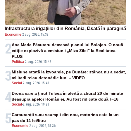
Infrastructura irigațiilor din România, lăsată în paragină
Economie
·
2 aug. 2026, 15:38
2
Ana Maria Păcuraru demască planul lui Bolojan. O nouă
ediție explozivă a emisiunii „Miza Zilei” la Realitatea
PLUS
Politica
-
2 aug. 2026, 15:42
3
Misiune ratată la Izvoarele, pe Dunăre: stânca nu a cedat,
militarii reiau detonările luni – VIDEO
Social
-
2 aug. 2026, 15:48
4
Drona care a ținut Tulcea în alertă a zburat 20 de minute
deasupra apelor României. Au fost ridicate două F-16
Social
-
2 aug. 2026, 19:28
5
Carburanții s-au scumpit din nou, motorina este la un
pas de 11 lei/litru
Economie
-
2 aug. 2026, 15:36