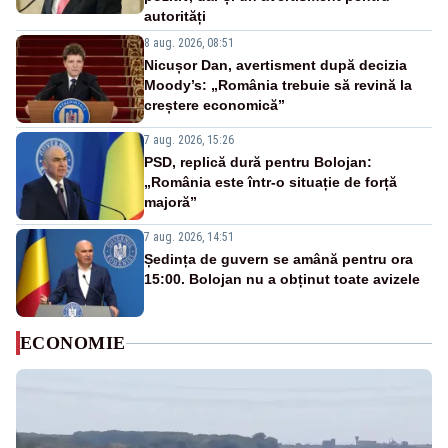
autorități
8 aug. 2026, 08:51
Nicușor Dan, avertisment după decizia
Moody’s: „România trebuie să revină la
creștere economică”
7 aug. 2026, 15:26
PSD, replică dură pentru Bolojan:
„România este într-o situație de forță
majoră”
7 aug. 2026, 14:51
Ședința de guvern se amână pentru ora
15:00. Bolojan nu a obținut toate avizele
ECONOMIE