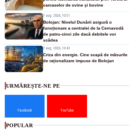
carcaselor de ovine și bovine
7 aug. 2026, 10:51
Bolojan: Nivelul Dunării asigură o
funcționare a centralei de la Cernavodă
de patru-cinci zile dacă debitele vor
scădea
7 aug. 2026, 10:43
Criza din energie. Cine scapă de măsurile
de raționalizare impuse de Bolojan
URMĂREȘTE-NE PE
Facebook
YouTube
POPULAR