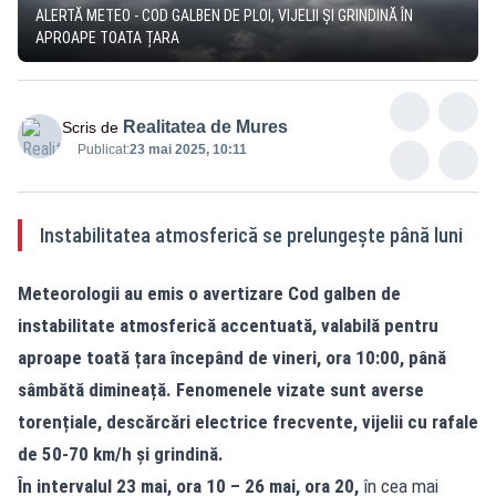
ALERTĂ METEO - COD GALBEN DE PLOI, VIJELII ȘI GRINDINĂ ÎN
APROAPE TOATA ȚARA
Realitatea de Mures
Scris de
Publicat:
23 mai 2025, 10:11
Instabilitatea atmosferică se prelungește până luni
Meteorologii au emis o avertizare Cod galben de
instabilitate atmosferică accentuată, valabilă pentru
aproape toată țara începând de vineri, ora 10:00, până
sâmbătă dimineață. Fenomenele vizate sunt averse
torențiale, descărcări electrice frecvente, vijelii cu rafale
de 50-70 km/h și grindină.
În intervalul
23 mai, ora 10 – 26 mai, ora 20,
în cea mai