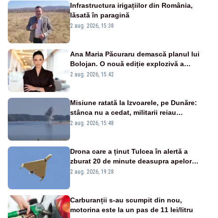
Infrastructura irigațiilor din România,
lăsată în paragină
2 aug. 2026, 15:38
Ana Maria Păcuraru demască planul lui
Bolojan. O nouă ediție explozivă a
emisiunii „Miza Zilei” la Realitatea PLUS
2 aug. 2026, 15:42
Misiune ratată la Izvoarele, pe Dunăre:
stânca nu a cedat, militarii reiau
detonările luni – VIDEO
2 aug. 2026, 15:48
Drona care a ținut Tulcea în alertă a
zburat 20 de minute deasupra apelor
României. Au fost ridicate două F-16
2 aug. 2026, 19:28
Carburanții s-au scumpit din nou,
motorina este la un pas de 11 lei/litru