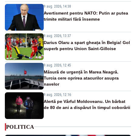
9 aug. 2026, 14:38
Avertisment pentru NATO: Putin ar putea
trimite militari fără însemne
9 aug. 2026, 13:37
Darius Olaru a spart gheața în Belgia! Gol
superb pentru Union Saint-Gilloise
9 aug. 2026, 12:45
Măsură de urgență în Marea Neagră.
Turcia cere oprirea atacurilor asupra
navelor
9 aug. 2026, 12:16
Alertă pe Vârful Moldoveanu. Un bărbat
de 80 de ani a dispărut în timpul coborârii
POLITICA