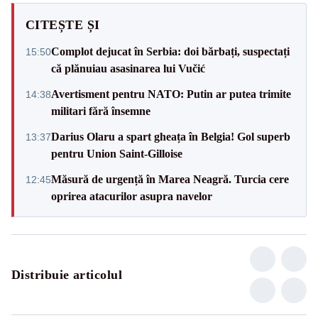
CITEȘTE ȘI
Complot dejucat în Serbia: doi bărbați, suspectați
15:50
că plănuiau asasinarea lui Vučić
Avertisment pentru NATO: Putin ar putea trimite
14:38
militari fără însemne
Darius Olaru a spart gheața în Belgia! Gol superb
13:37
pentru Union Saint-Gilloise
Măsură de urgență în Marea Neagră. Turcia cere
12:45
oprirea atacurilor asupra navelor
Distribuie articolul