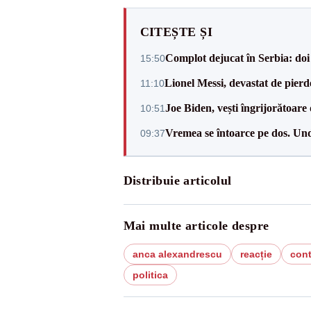
CITEȘTE ȘI
Complot dejucat în Serbia: doi 
15:50
Lionel Messi, devastat de pierd
11:10
Joe Biden, vești îngrijorătoare 
10:51
Vremea se întoarce pe dos. Und
09:37
Distribuie articolul
Mai multe articole despre
anca alexandrescu
reacție
cont
politica