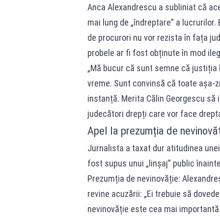
Anca Alexandrescu a subliniat că ace
mai lung de „îndreptare” a lucrurilor
de procurori nu vor rezista în fața j
probele ar fi fost obținute în mod ileg
„Mă bucur că sunt semne că justiția 
vreme. Sunt convinsă că toate așa-zi
instanță. Merita Călin Georgescu să 
judecători drepți care vor face drept
Apel la prezumția de nevinovăți
Jurnalista a taxat dur atitudinea un
fost supus unui „linșaj” public înaint
Prezumția de nevinovăție: Alexandresc
revine acuzării: „Ei trebuie să dovede
nevinovăție este cea mai importantă.