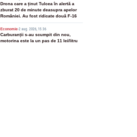
4
Drona care a ținut Tulcea în alertă a
zburat 20 de minute deasupra apelor
României. Au fost ridicate două F-16
5
Economie
-
2 aug. 2026, 15:36
Carburanții s-au scumpit din nou,
motorina este la un pas de 11 lei/litru