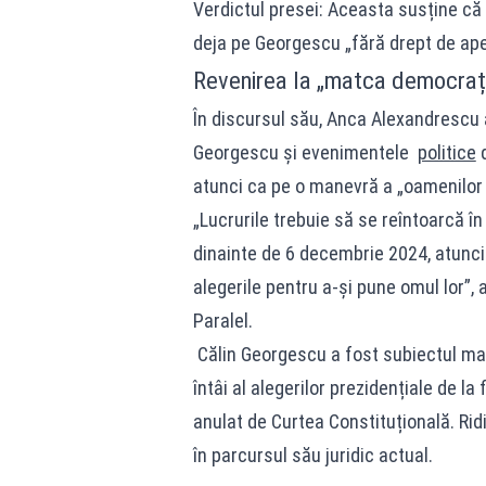
Verdictul presei: Aceasta susține c
deja pe Georgescu „fără drept de ape
Revenirea la „matca democrați
În discursul său, Anca Alexandrescu a 
Georgescu și evenimentele
politice
d
atunci ca pe o manevră a „oamenilor 
„Lucrurile trebuie să se reîntoarcă î
dinainte de 6 decembrie 2024, atunci
alegerile pentru a-și pune omul lor”, 
Paralel.
Călin Georgescu a fost subiectul ma
întâi al alegerilor prezidențiale de la
anulat de Curtea Constituțională. Rid
în parcursul său juridic actual.