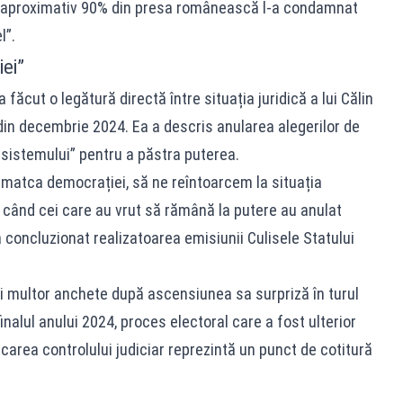
ă aproximativ 90% din presa românească l-a condamnat
l”.
ei”
făcut o legătură directă între situația juridică a lui Călin
in decembrie 2024. Ea a descris anularea alegerilor de
sistemului” pentru a păstra puterea.
n matca democrației, să ne reîntoarcem la situația
 când cei care au vrut să rămână la putere au anulat
a concluzionat realizatoarea emisiunii Culisele Statului
i multor anchete după ascensiunea sa surpriză în turul
 finalul anului 2024, proces electoral care a fost ulterior
icarea controlului judiciar reprezintă un punct de cotitură