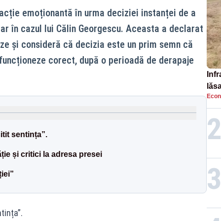
cție emoționantă în urma deciziei instanței de a
iar în cazul lui Călin Georgescu. Aceasta a declarat
ze și consideră că decizia este un prim semn că
 funcționeze corect, după o perioadă de derapaje
Infr
lăs
Econ
tit sentința”.
e și critici la adresa presei
iei”
tința”.