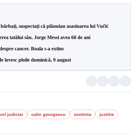
bărbați, suspectați că plănuiau asasinarea lui Vučić
erea tatălui său. Jorge Messi avea 68 de ani
despre cancer. Boala s-a extins
e lovesc ploile duminică, 9 august
rol judiciar
calin georgescu
sentinta
justitie