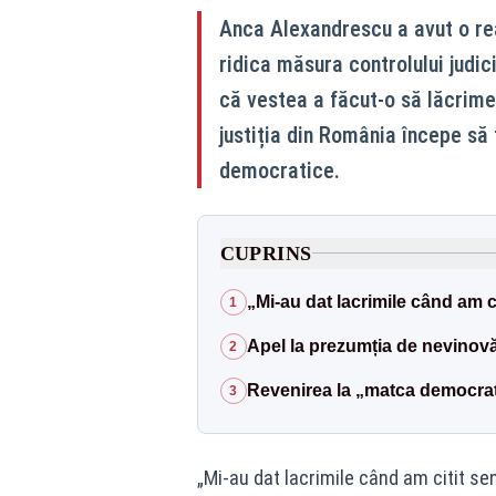
Anca Alexandrescu a avut o rea
ridica măsura controlului judic
că vestea a făcut-o să lăcrime
justiția din România începe să
democratice.
CUPRINS
„Mi-au dat lacrimile când am ci
1
Apel la prezumția de nevinovăți
2
Revenirea la „matca democraț
3
„Mi-au dat lacrimile când am citit sen