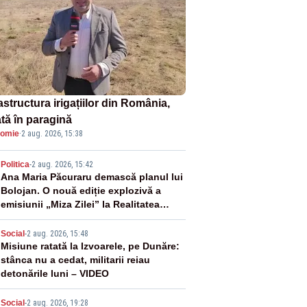
astructura irigațiilor din România,
ată în paragină
omie
·
2 aug. 2026, 15:38
2
Politica
-
2 aug. 2026, 15:42
Ana Maria Păcuraru demască planul lui
Bolojan. O nouă ediție explozivă a
emisiunii „Miza Zilei” la Realitatea
PLUS
3
Social
-
2 aug. 2026, 15:48
Misiune ratată la Izvoarele, pe Dunăre:
stânca nu a cedat, militarii reiau
detonările luni – VIDEO
Social
-
2 aug. 2026, 19:28