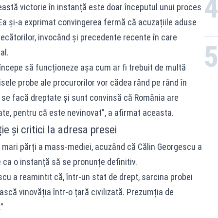
astă victorie în instanță este doar începutul unui proces
. Ea și-a exprimat convingerea fermă că acuzațiile aduse
udecătorilor, invocând și precedente recente în care
al.
începe să funcționeze așa cum ar fi trebuit de multă
sele probe ale procurorilor vor cădea rând pe rând în
i se facă dreptate și sunt convinsă că România are
ate, pentru că este nevinovat”, a afirmat aceasta.
e și critici la adresa presei
ei mari părți a mass-mediei, acuzând că Călin Georgescu a
e ca o instanță să se pronunțe definitiv.
u a reamintit că, într-un stat de drept, sarcina probei
ască vinovăția într-o țară civilizată. Prezumția de
”