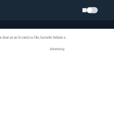
Schimba tema
Anca Alexandrescu, reacție după ce Călin Georgescu a scăpat de controlul judiciar: „Este doar un ac în carul cu fân, lucrurile trebuie să revină în matca democrației”
Advertising