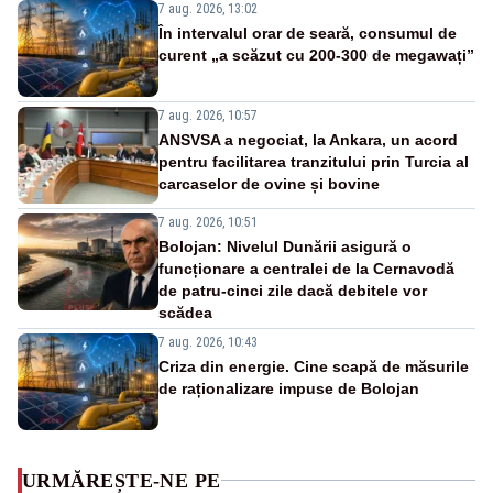
7 aug. 2026, 13:02
În intervalul orar de seară, consumul de
curent „a scăzut cu 200-300 de megawați”
7 aug. 2026, 10:57
ANSVSA a negociat, la Ankara, un acord
pentru facilitarea tranzitului prin Turcia al
carcaselor de ovine și bovine
7 aug. 2026, 10:51
Bolojan: Nivelul Dunării asigură o
funcționare a centralei de la Cernavodă
de patru-cinci zile dacă debitele vor
scădea
7 aug. 2026, 10:43
Criza din energie. Cine scapă de măsurile
de raționalizare impuse de Bolojan
URMĂREȘTE-NE PE