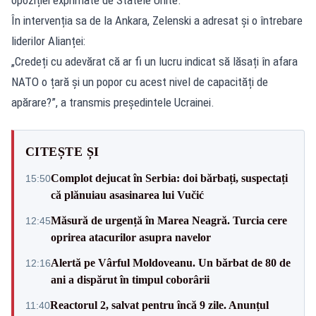
În intervenția sa de la Ankara, Zelenski a adresat și o întrebare
liderilor Alianței:
„Credeți cu adevărat că ar fi un lucru indicat să lăsați în afara
NATO o țară și un popor cu acest nivel de capacități de
apărare?”, a transmis președintele Ucrainei.
CITEȘTE ȘI
Complot dejucat în Serbia: doi bărbați, suspectați
15:50
că plănuiau asasinarea lui Vučić
Măsură de urgență în Marea Neagră. Turcia cere
12:45
oprirea atacurilor asupra navelor
Alertă pe Vârful Moldoveanu. Un bărbat de 80 de
12:16
ani a dispărut în timpul coborârii
Reactorul 2, salvat pentru încă 9 zile. Anunțul
11:40