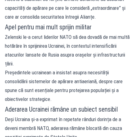
capacități de apărare pe care le consideră „extraordinare” și
care ar consolida securitatea întregii Alianțe.
Apel pentru mai mult sprijin militar
Zelenski le-a cerut liderilor NATO să dea dovadă de mai multă
hotărâre în sprijinirea Ucrainei, în contextul intensificării
atacurilor lansate de Rusia asupra orașelor și infrastructurii
țării.
Președintele ucrainean a insistat asupra necesității
consolidării sistemelor de apărare antiaeriană, despre care
spune că sunt esențiale pentru protejarea populației și a
obiectivelor strategice.
Aderarea Ucrainei rămâne un subiect sensibil
Deși Ucraina și-a exprimat în repetate rânduri dorința de a
deveni membră NATO, aderarea rămâne blocată din cauza
opoziției exprimate de Statele Unite.