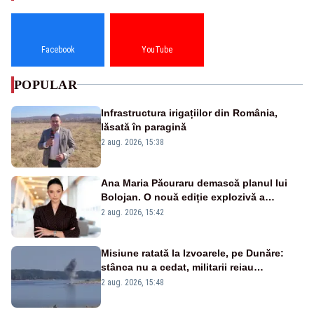
Facebook
YouTube
POPULAR
Infrastructura irigațiilor din România,
lăsată în paragină
2 aug. 2026, 15:38
Ana Maria Păcuraru demască planul lui
Bolojan. O nouă ediție explozivă a
emisiunii „Miza Zilei” la Realitatea PLUS
2 aug. 2026, 15:42
Misiune ratată la Izvoarele, pe Dunăre:
stânca nu a cedat, militarii reiau
detonările luni – VIDEO
2 aug. 2026, 15:48