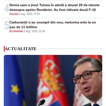
4
Drona care a ținut Tulcea în alertă a zburat 20 de minute
deasupra apelor României. Au fost ridicate două F-16
Social
-
2 aug. 2026, 19:28
5
Carburanții s-au scumpit din nou, motorina este la un
pas de 11 lei/litru
Economie
-
2 aug. 2026, 15:36
ACTUALITATE