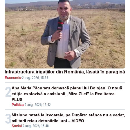
Infrastructura irigațiilor din România, lăsată în paragină
Economie
·
2 aug. 2026, 15:38
2
Ana Maria Păcuraru demască planul lui Bolojan. O nouă
ediție explozivă a emisiunii „Miza Zilei” la Realitatea
PLUS
Politica
-
2 aug. 2026, 15:42
3
Misiune ratată la Izvoarele, pe Dunăre: stânca nu a cedat,
militarii reiau detonările luni – VIDEO
Social
-
2 aug. 2026, 15:48