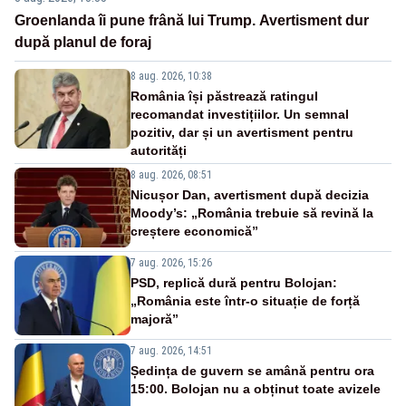
Groenlanda îi pune frână lui Trump. Avertisment dur
după planul de foraj
8 aug. 2026, 10:38
România își păstrează ratingul
recomandat investițiilor. Un semnal
pozitiv, dar și un avertisment pentru
autorități
8 aug. 2026, 08:51
Nicușor Dan, avertisment după decizia
Moody’s: „România trebuie să revină la
creștere economică”
7 aug. 2026, 15:26
PSD, replică dură pentru Bolojan:
„România este într-o situație de forță
majoră”
7 aug. 2026, 14:51
Ședința de guvern se amână pentru ora
15:00. Bolojan nu a obținut toate avizele