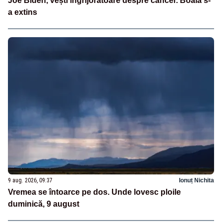
Joe Biden, vești îngrijorătoare despre cancer. Boala s-
a extins
9 aug. 2026, 09:37
Ionuț Nichita
Vremea se întoarce pe dos. Unde lovesc ploile
duminică, 9 august