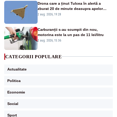
Drona care a ținut Tulcea în alertă a
zburat 20 de minute deasupra apelor
României. Au fost ridicate două F-16
2 aug. 2026, 19:28
Carburanții s-au scumpit din nou,
motorina este la un pas de 11 lei/litru
2 aug. 2026, 15:36
CATEGORII POPULARE
Actualitate
Politica
Economie
Social
Sport