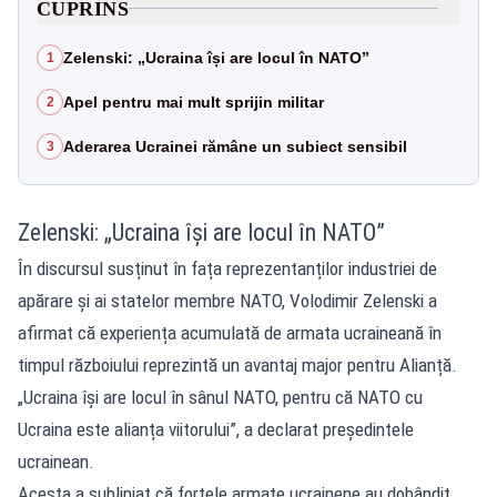
CUPRINS
Zelenski: „Ucraina își are locul în NATO”
1
Apel pentru mai mult sprijin militar
2
Aderarea Ucrainei rămâne un subiect sensibil
3
Zelenski: „Ucraina își are locul în NATO”
În discursul susținut în fața reprezentanților industriei de
apărare și ai statelor membre NATO, Volodimir Zelenski a
afirmat că experiența acumulată de armata ucraineană în
timpul războiului reprezintă un avantaj major pentru Alianță.
„Ucraina își are locul în sânul NATO, pentru că NATO cu
Ucraina este alianța viitorului”, a declarat președintele
ucrainean.
Acesta a subliniat că forțele armate ucrainene au dobândit