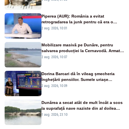
Piperea (AUR): România a evitat
retrogradarea la junk pentru că era o
catastrofă pentru bănci și fondurile de
2 aug. 2026, 10:01
pensii
Mobilizare masivă pe Dunăre, pentru
salvarea producției la Cernavodă. Armata
va detona o stâncă și va devia apa
2 aug. 2026, 10:07
fluviului - IMAGINI AERIENE
Dorina Barcari dă în vileag șmecheria
înghețării pensiilor. Sumele uriașe
pierdute de fiecare român
2 aug. 2026, 10:09
Dunărea a secat atât de mult încât a scos
la suprafață nave naziste din al doilea
război mondial
1 aug. 2026, 23:10