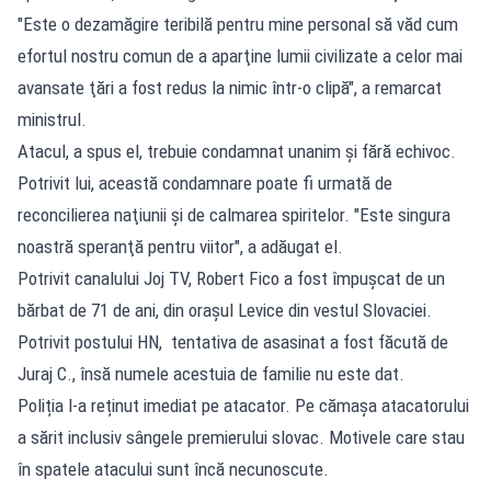
"Este o dezamăgire teribilă pentru mine personal să văd cum
efortul nostru comun de a aparţine lumii civilizate a celor mai
avansate ţări a fost redus la nimic într-o clipă", a remarcat
ministrul.
Atacul, a spus el, trebuie condamnat unanim şi fără echivoc.
Potrivit lui, această condamnare poate fi urmată de
reconcilierea naţiunii şi de calmarea spiritelor. "Este singura
noastră speranţă pentru viitor", a adăugat el.
Potrivit canalului Joj TV, Robert Fico a fost împușcat de un
bărbat de 71 de ani, din orașul Levice din vestul Slovaciei.
Potrivit postului HN, tentativa de asasinat a fost făcută de
Juraj C., însă numele acestuia de familie nu este dat.
Poliția l-a reținut imediat pe atacator. Pe cămașa atacatorului
a sărit inclusiv sângele premierului slovac. Motivele care stau
în spatele atacului sunt încă necunoscute.