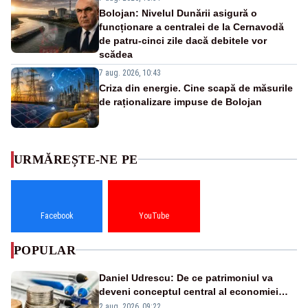
Bolojan: Nivelul Dunării asigură o
funcționare a centralei de la Cernavodă
de patru-cinci zile dacă debitele vor
scădea
7 aug. 2026, 10:43
Criza din energie. Cine scapă de măsurile
de raționalizare impuse de Bolojan
URMĂREȘTE-NE PE
Facebook
YouTube
POPULAR
Daniel Udrescu: De ce patrimoniul va
deveni conceptul central al economiei
viitoare?
2 aug. 2026, 09:22