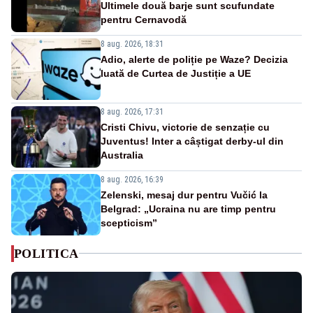
Ultimele două barje sunt scufundate
pentru Cernavodă
8 aug. 2026, 18:31
Adio, alerte de poliție pe Waze? Decizia
luată de Curtea de Justiție a UE
8 aug. 2026, 17:31
Cristi Chivu, victorie de senzație cu
Juventus! Inter a câștigat derby-ul din
Australia
8 aug. 2026, 16:39
Zelenski, mesaj dur pentru Vučić la
Belgrad: „Ucraina nu are timp pentru
scepticism”
POLITICA