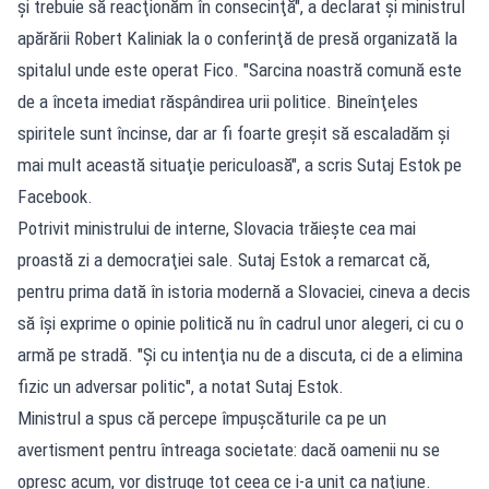
şi trebuie să reacţionăm în consecinţă", a declarat şi ministrul
apărării Robert Kaliniak la o conferinţă de presă organizată la
spitalul unde este operat Fico. "Sarcina noastră comună este
de a înceta imediat răspândirea urii politice. Bineînţeles
spiritele sunt încinse, dar ar fi foarte greşit să escaladăm şi
mai mult această situaţie periculoasă", a scris Sutaj Estok pe
Facebook.
Potrivit ministrului de interne, Slovacia trăieşte cea mai
proastă zi a democraţiei sale. Sutaj Estok a remarcat că,
pentru prima dată în istoria modernă a Slovaciei, cineva a decis
să îşi exprime o opinie politică nu în cadrul unor alegeri, ci cu o
armă pe stradă. "Şi cu intenţia nu de a discuta, ci de a elimina
fizic un adversar politic", a notat Sutaj Estok.
Ministrul a spus că percepe împuşcăturile ca pe un
avertisment pentru întreaga societate: dacă oamenii nu se
opresc acum, vor distruge tot ceea ce i-a unit ca naţiune.