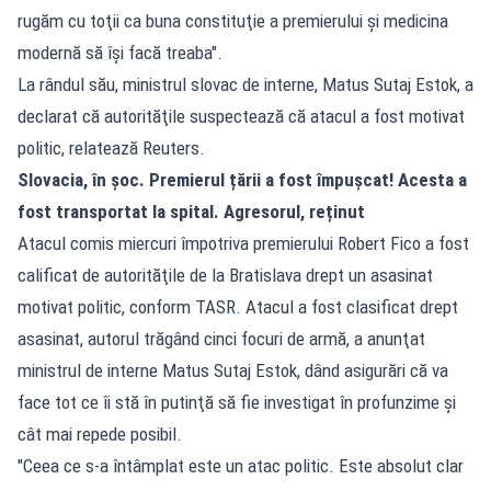
rugăm cu toţii ca buna constituţie a premierului şi medicina
modernă să îşi facă treaba".
La rândul său, ministrul slovac de interne, Matus Sutaj Estok, a
declarat că autorităţile suspectează că atacul a fost motivat
politic, relatează Reuters.
Slovacia, în șoc. Premierul țării a fost împușcat! Acesta a
fost transportat la spital. Agresorul, reținut
Atacul comis miercuri împotriva premierului Robert Fico a fost
calificat de autorităţile de la Bratislava drept un asasinat
motivat politic, conform TASR. Atacul a fost clasificat drept
asasinat, autorul trăgând cinci focuri de armă, a anunţat
ministrul de interne Matus Sutaj Estok, dând asigurări că va
face tot ce îi stă în putinţă să fie investigat în profunzime şi
cât mai repede posibil.
"Ceea ce s-a întâmplat este un atac politic. Este absolut clar