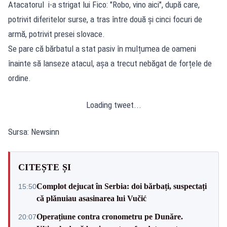
Atacatorul i-a strigat lui Fico: "Robo, vino aici", după care,
potrivit diferitelor surse, a tras între două și cinci focuri de
armă, potrivit presei slovace.
Se pare că bărbatul a stat pasiv în mulțumea de oameni
înainte să lanseze atacul, așa a trecut nebăgat de forțele de
ordine.
Loading tweet...
Sursa: Newsinn
CITEȘTE ȘI
Complot dejucat în Serbia: doi bărbați, suspectați
15:50
că plănuiau asasinarea lui Vučić
Operațiune contra cronometru pe Dunăre.
20:07