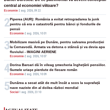
central al economiei viitoare?
Economie
·
2 aug. 2026, 09:22
2
Piperea (AUR): România a evitat retrogradarea la junk
pentru că era o catastrofă pentru bănci și fondurile de
pensii
Economie
-
2 aug. 2026, 10:01
3
Mobilizare masivă pe Dunăre, pentru salvarea producției
la Cernavodă. Armata va detona o stâncă și va devia apa
fluviului - IMAGINI AERIENE
Economie
-
2 aug. 2026, 10:07
4
Dorina Barcari dă în vileag șmecheria înghețării pensiilor.
Sumele uriașe pierdute de fiecare român
Economie
-
2 aug. 2026, 10:09
5
Dunărea a secat atât de mult încât a scos la suprafață
nave naziste din al doilea război mondial
Social
-
1 aug. 2026, 23:10