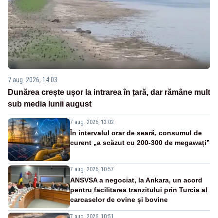
7 aug. 2026, 14:03
Dunărea crește ușor la intrarea în țară, dar rămâne mult
sub media lunii august
7 aug. 2026, 13:02
În intervalul orar de seară, consumul de
curent „a scăzut cu 200-300 de megawați”
7 aug. 2026, 10:57
ANSVSA a negociat, la Ankara, un acord
pentru facilitarea tranzitului prin Turcia al
carcaselor de ovine și bovine
7 aug. 2026, 10:51