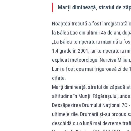
Marți dimineață, stratul de ză
Noaptea trecută a fost înregistrată 
la Bâlea Lac din ultimii 46 de ani, du
„La Bâlea temperatura maximă a fost 
1,4 grade în 2001, iar temperatura mi
explicat meteorologul Narcisa Milian,
Luni a fost cea mai friguroasă zi de 12
citate.
Marți dimineață, stratul de zăpadă at
altitudine în Munții Făgărașului, und
Deszăpezirea Drumului Naţional 7C - 
ultimele zile. Drumarii şi-au propus s
deschidă cu o lună mai devreme trafi