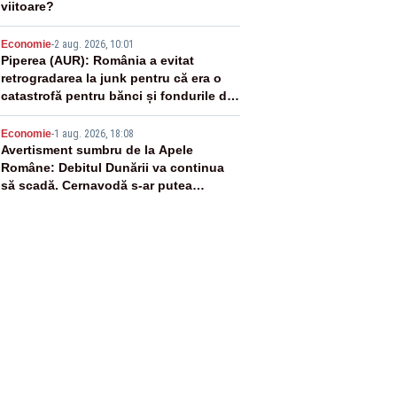
viitoare?
4
Economie
-
2 aug. 2026, 10:01
Piperea (AUR): România a evitat
retrogradarea la junk pentru că era o
catastrofă pentru bănci și fondurile de
pensii
5
Economie
-
1 aug. 2026, 18:08
Avertisment sumbru de la Apele
Române: Debitul Dunării va continua
să scadă. Cernavodă s-ar putea
închide în 4 zile