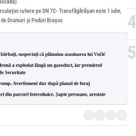
ascadă).
culaţiei rutiere pe DN 7C- Transfăgărăşan este 1 iulie,
ă de Drumuri şi Poduri Braşov.
bărbați, suspectați că plănuiau asasinarea lui Vučić
dronă a explodat lângă un gazoduct, iar premierul
de Securitate
Trump. Avertisment dur după planul de foraj
ri din parcuri fotovoltaice. Șapte persoane, arestate