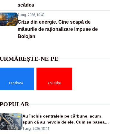
scădea
7 aug. 2026, 10:43
Criza din energie. Cine scapă de
măsurile de raționalizare impuse de
Bolojan
URMĂREȘTE-NE PE
Facebook
YouTube
POPULAR
Au închis centralele pe cărbune, acum
spun că au nevoie de ele. Cum se pasează
vina în plină criză energetică
1 aug. 2026, 18:11