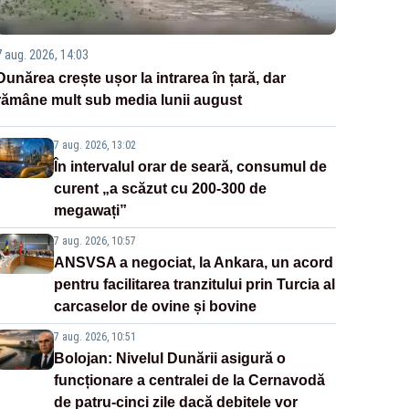
7 aug. 2026, 14:03
Dunărea crește ușor la intrarea în țară, dar
rămâne mult sub media lunii august
7 aug. 2026, 13:02
În intervalul orar de seară, consumul de
curent „a scăzut cu 200-300 de
megawați”
7 aug. 2026, 10:57
ANSVSA a negociat, la Ankara, un acord
pentru facilitarea tranzitului prin Turcia al
carcaselor de ovine și bovine
7 aug. 2026, 10:51
Bolojan: Nivelul Dunării asigură o
funcționare a centralei de la Cernavodă
de patru-cinci zile dacă debitele vor