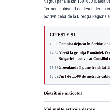
Negru) până la km 130+800 (Bâlea C
Termenul obişnuit de deschidere a cir
potrivit celor de la Direcţia Regional
CITEȘTE ȘI
Complot dejucat în Serbia: doi 
15:50
Alertă la granița României. O 
14:34
Bulgariei a convocat Consiliul 
Groenlanda îi pune frână lui 
13:35
Furt de 1.500 de metri de cablu
13:09
Distribuie articolul
Mai multe articole despre