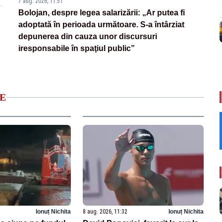
7 aug. 2026, 11:51
Bolojan, despre legea salarizării: „Ar putea fi
adoptată în perioada următoare. S-a întârziat
depunerea din cauza unor discursuri
iresponsabile în spaţiul public”
E
Ionuț Nichita
8 aug. 2026, 11:32
Ionuț Nichita