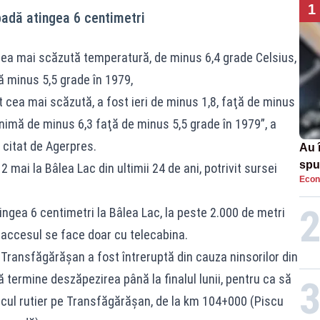
1
padă atingea 6 centimetri
cea mai scăzută temperatură, de minus 6,4 grade Celsius,
pă minus 5,5 grade în 1979,
cea mai scăzută, a fost ieri de minus 1,8, faţă de minus
nimă de minus 6,3 faţă de minus 5,5 grade în 1979”, a
 citat de Agerpres.
Au 
spu
 mai la Bâlea Lac din ultimii 24 de ani, potrivit sursei
Econ
pas
ingea 6 centimetri la Bâlea Lac, la peste 2.000 de metri
e accesul se face doar cu telecabina.
Transfăgărăşan a fost întreruptă din cauza ninsorilor din
ă termine deszăpezirea până la finalul lunii, pentru ca să
cul rutier pe Transfăgărăşan, de la km 104+000 (Piscu