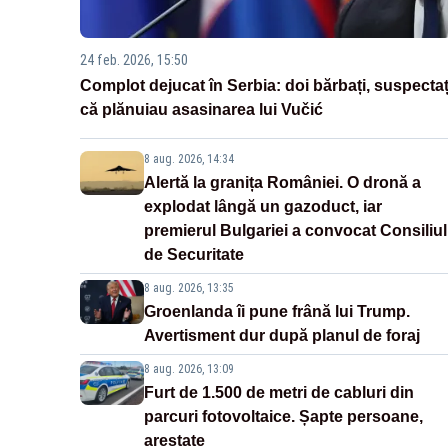
24 feb. 2026, 15:50
Complot dejucat în Serbia: doi bărbați, suspectaț
că plănuiau asasinarea lui Vučić
8 aug. 2026, 14:34
Alertă la granița României. O dronă a
explodat lângă un gazoduct, iar
premierul Bulgariei a convocat Consiliul
de Securitate
8 aug. 2026, 13:35
Groenlanda îi pune frână lui Trump.
Avertisment dur după planul de foraj
8 aug. 2026, 13:09
Furt de 1.500 de metri de cabluri din
parcuri fotovoltaice. Șapte persoane,
arestate