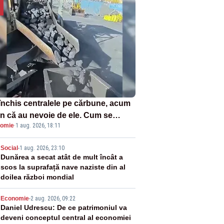
închis centralele pe cărbune, acum
n că au nevoie de ele. Cum se
omie
·
1 aug. 2026, 18:11
ează vina în plină criză energetică
2
Social
-
1 aug. 2026, 23:10
Dunărea a secat atât de mult încât a
scos la suprafață nave naziste din al
doilea război mondial
3
Economie
-
2 aug. 2026, 09:22
Daniel Udrescu: De ce patrimoniul va
deveni conceptul central al economiei