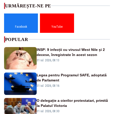
URMĂREȘTE-NE PE
Facebook
YouTube
POPULAR
INSP: 9 infecții cu virusul West Nile și 2
decese, înregistrate în acest sezon
31 iul. 2026, 08:13
Legea pentru Programul SAFE, adoptată
de Parlament
31 iul. 2026, 08:16
O delegație a oierilor protestatari, primită
la Palatul Victoria
31 iul. 2026, 08:30