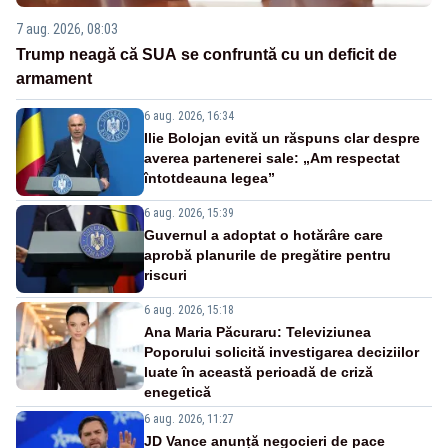
7 aug. 2026, 08:03
Trump neagă că SUA se confruntă cu un deficit de
armament
6 aug. 2026, 16:34
Ilie Bolojan evită un răspuns clar despre
averea partenerei sale: „Am respectat
întotdeauna legea”
6 aug. 2026, 15:39
Guvernul a adoptat o hotărâre care
aprobă planurile de pregătire pentru
riscuri
6 aug. 2026, 15:18
Ana Maria Păcuraru: Televiziunea
Poporului solicită investigarea deciziilor
luate în această perioadă de criză
enegetică
6 aug. 2026, 11:27
JD Vance anunță negocieri de pace