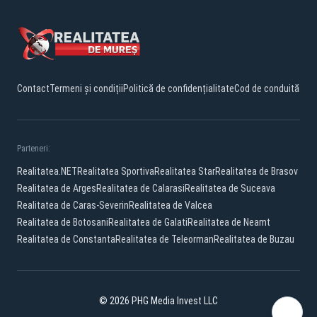
Contact
Termeni și condiții
Politică de confidențialitate
Cod de conduită
Parteneri:
Realitatea.NET
Realitatea Sportiva
Realitatea Star
Realitatea de Brasov
Realitatea de Arges
Realitatea de Calarasi
Realitatea de Suceava
Realitatea de Caras-Severin
Realitatea de Valcea
Realitatea de Botosani
Realitatea de Galati
Realitatea de Neamt
Realitatea de Constanta
Realitatea de Teleorman
Realitatea de Buzau
© 2026 PHG Media Invest LLC
Facebook
YouTube