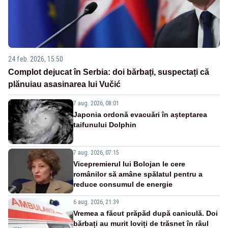
24 feb. 2026, 15:50
Complot dejucat în Serbia: doi bărbați, suspectați că
plănuiau asasinarea lui Vučić
7 aug. 2026, 08:01
Japonia ordonă evacuări în așteptarea
taifunului Dolphin
7 aug. 2026, 07:15
Vicepremierul lui Bolojan le cere
românilor să amâne spălatul pentru a
reduce consumul de energie
6 aug. 2026, 21:39
Vremea a făcut prăpăd după caniculă. Doi
bărbați au murit loviți de trăsnet în râul