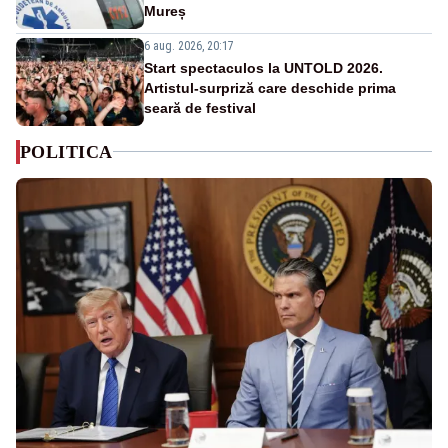
Mureș
6 aug. 2026, 20:17
Start spectaculos la UNTOLD 2026.
Artistul-surpriză care deschide prima
seară de festival
POLITICA