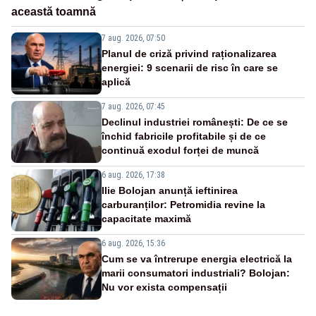
această toamnă
7 aug. 2026, 07:50
Planul de criză privind raționalizarea
energiei: 9 scenarii de risc în care se
aplică
7 aug. 2026, 07:45
Declinul industriei românești: De ce se
închid fabricile profitabile și de ce
continuă exodul forței de muncă
6 aug. 2026, 17:38
Ilie Bolojan anunță ieftinirea
carburanților: Petromidia revine la
capacitate maximă
6 aug. 2026, 15:36
Cum se va întrerupe energia electrică la
marii consumatori industriali? Bolojan:
Nu vor exista compensații