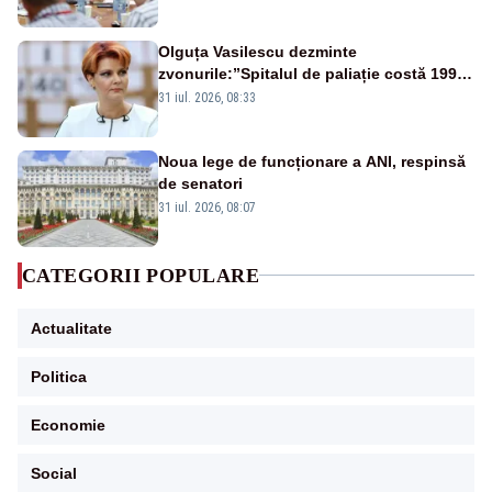
Olguța Vasilescu dezminte
zvonurile:”Spitalul de paliație costă 199
de milioane de euro, nu 500 de milioane”
31 iul. 2026, 08:33
Noua lege de funcționare a ANI, respinsă
de senatori
31 iul. 2026, 08:07
CATEGORII POPULARE
Actualitate
Politica
Economie
Social