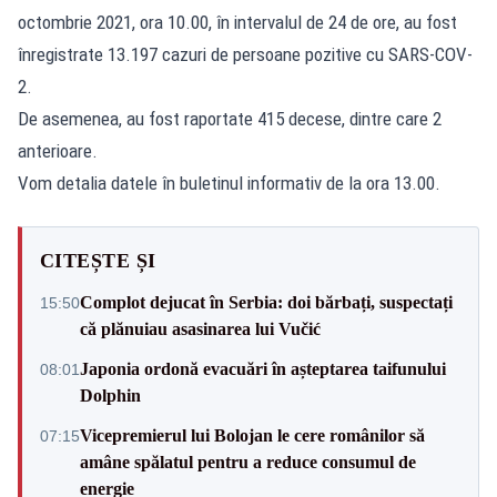
octombrie 2021, ora 10.00, în intervalul de 24 de ore, au fost
înregistrate 13.197 cazuri de persoane pozitive cu SARS-COV-
2.
De asemenea, au fost raportate 415 decese, dintre care 2
anterioare.
Vom detalia datele în buletinul informativ de la ora 13.00.
CITEȘTE ȘI
Complot dejucat în Serbia: doi bărbați, suspectați
15:50
că plănuiau asasinarea lui Vučić
Japonia ordonă evacuări în așteptarea taifunului
08:01
Dolphin
Vicepremierul lui Bolojan le cere românilor să
07:15
amâne spălatul pentru a reduce consumul de
energie