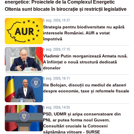
energetice: Proiectele de la Complexul Energetic
Oltenia sunt blocate în birocrație și restricții legislative
5 aug. 2026, 19:37
Strategia pentru biodiversitate nu apără
interesele României. AUR a votat
împotrivă
5 aug. 2026, 17:15
Vladimir Putin reorganizează Armata rusă.
A înființat o nouă structură dedicată
dronelor
5 aug. 2026, 16:11
Ilie Bolojan, discuții cu mediul de afaceri
despre economie, taxe și reformele fiscale
5 aug. 2026, 14:55
PSD, UDMR și aripa conservatoare din
PNL ar putea forma noul Guvern.
Consultări cruciale la Cotroceni
săptămâna viitoare - SURSE