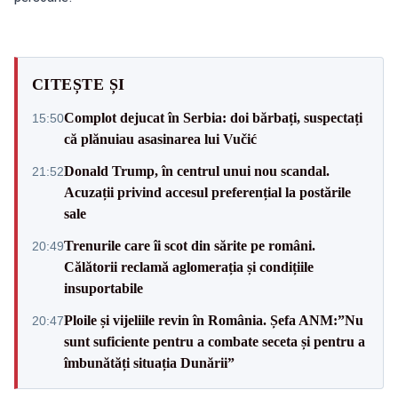
CITEȘTE ȘI
Complot dejucat în Serbia: doi bărbați, suspectați
15:50
că plănuiau asasinarea lui Vučić
Donald Trump, în centrul unui nou scandal.
21:52
Acuzații privind accesul preferențial la postările
sale
Trenurile care îi scot din sărite pe români.
20:49
Călătorii reclamă aglomerația și condițiile
insuportabile
Ploile și vijeliile revin în România. Șefa ANM:”Nu
20:47
sunt suficiente pentru a combate seceta și pentru a
îmbunătăți situația Dunării”