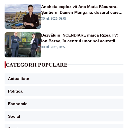
Ancheta explozivă Ana Maria Păcuraru:
Șantierul Damen Mangalia, dosarul care
scufundă apărarea României
30 iul. 2026, 08:09
Dezvăluiri INCENDIARE marca Rizea TV:
Ion Bazac, în centrul unor noi acuzații
publice
30 iul. 2026, 07:51
CATEGORII POPULARE
Actualitate
Politica
Economie
Social