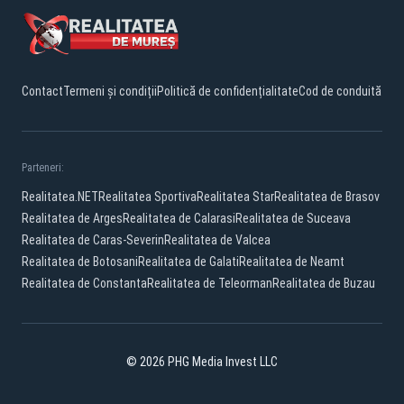
Contact
Termeni și condiții
Politică de confidențialitate
Cod de conduită
Parteneri:
Realitatea.NET
Realitatea Sportiva
Realitatea Star
Realitatea de Brasov
Realitatea de Arges
Realitatea de Calarasi
Realitatea de Suceava
Realitatea de Caras-Severin
Realitatea de Valcea
Realitatea de Botosani
Realitatea de Galati
Realitatea de Neamt
Realitatea de Constanta
Realitatea de Teleorman
Realitatea de Buzau
© 2026 PHG Media Invest LLC
Facebook
YouTube