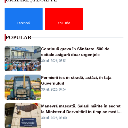
Facebook
YouTube
POPULAR
Continuă greva în Sănătate. 500 de
spitale asigură doar urgențele
30 iul. 2026, 07:51
Fermierii ies în stradă, astăzi, în fața
Guvernului!
30 iul. 2026, 07:54
Manevră mascată. Salarii mărite în secret
la Ministerul Dezvoltării în timp ce medicii
ies în stradă
30 iul. 2026, 08:00