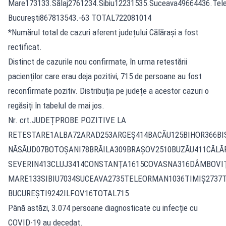
Mare173133.Sălaj2761234.Sibiu12231535.Suceava49664436.Te
București867813543.-63 TOTAL722081014
*Numărul total de cazuri aferent județului Călărași a fost
rectificat.
Distinct de cazurile nou confirmate, în urma retestării
pacienților care erau deja pozitivi, 715 de persoane au fost
reconfirmate pozitiv. Distribuția pe județe a acestor cazuri o
regăsiți în tabelul de mai jos.
Nr. crt.JUDEȚPROBE POZITIVE LA
RETESTARE1ALBA72ARAD253ARGEŞ414BACĂU125BIHOR366BI
NĂSĂUD07BOTOŞANI78BRĂILA309BRAŞOV2510BUZĂU411CĂLĂ
SEVERIN413CLUJ3414CONSTANŢA1615COVASNA316DÂMBOVIŢ
MARE133SIBIU7034SUCEAVA2735TELEORMAN1036TIMIŞ2737T
BUCUREŞTI9242ILFOV16TOTAL715
Până astăzi, 3.074 persoane diagnosticate cu infecție cu
COVID-19 au decedat.