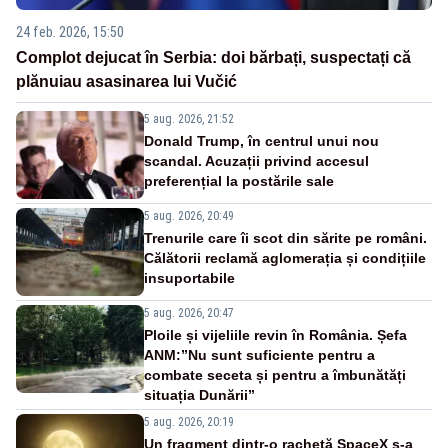
24 feb. 2026, 15:50
Complot dejucat în Serbia: doi bărbați, suspectați că
plănuiau asasinarea lui Vučić
5 aug. 2026, 21:52
Donald Trump, în centrul unui nou
scandal. Acuzații privind accesul
preferențial la postările sale
5 aug. 2026, 20:49
Trenurile care îi scot din sărite pe români.
Călătorii reclamă aglomerația și condițiile
insuportabile
5 aug. 2026, 20:47
Ploile și vijeliile revin în România. Șefa
ANM:”Nu sunt suficiente pentru a
combate seceta și pentru a îmbunătăți
situația Dunării”
5 aug. 2026, 20:19
Un fragment dintr-o rachetă SpaceX s-a