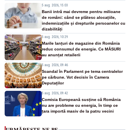
5 aug. 2026, 15:03
Banii intră mai devreme pentru milioane
de români: când se plătesc alocațiile,
indemnizațiile și drepturile persoanelor cu
dizabilități
5 aug. 2026, 10:29
Marile lanțuri de magazine din România
reduc consumul de energie. Ce MĂSURI
au anunțat retailerii
5 aug. 2026, 09:46
Scandal în Parlament pe tema centralelor
pe cărbune. Vot decisiv în Camera
Deputaților
5 aug. 2026, 09:42
Comisia Europeană susține că România
nu are probleme cu energia, în timp ce
țara importă masiv de la patru vecini
URMĂREȘTE-NE PE