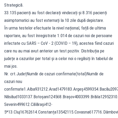
Strategică.
33.135 pacienți au fost declarați vindecați și 8.316 pacienți
asimptomatici au fost externați la 10 zile după depistare.
În urma testelor efectuate la nivel național, față de ultima
raportare, au fost înregistrate 1.014 de cazuri noi de persoane
infectate cu SARS – CoV - 2 (COVID – 19), acestea fiind cazuri
care nu au mai avut anterior un test pozitiv. Distribuția pe
județe a cazurilor per total și a celor noi o regăsiți în tabelul de
mai jos.
Nr. crt.JudețNumăr de cazuri confirmate(total)Număr de
cazuri nou
confirmate1.Alba931212.Arad1479183.Argeș4599354.Bacău20972
Năsăud1033137.Botoșani124568.Brașov4003399.Brăila12952310
Severin499612.Călărași412-
5*13.Cluj16762614.Constanța13542115.Covasna617716.Dâmbovi