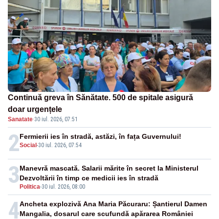
Continuă greva în Sănătate. 500 de spitale asigură
doar urgențele
Sanatate
·
30 iul. 2026, 07:51
2
Fermierii ies în stradă, astăzi, în fața Guvernului!
Social
-
30 iul. 2026, 07:54
3
Manevră mascată. Salarii mărite în secret la Ministerul
Dezvoltării în timp ce medicii ies în stradă
Politica
-
30 iul. 2026, 08:00
4
Ancheta explozivă Ana Maria Păcuraru: Șantierul Damen
Mangalia, dosarul care scufundă apărarea României