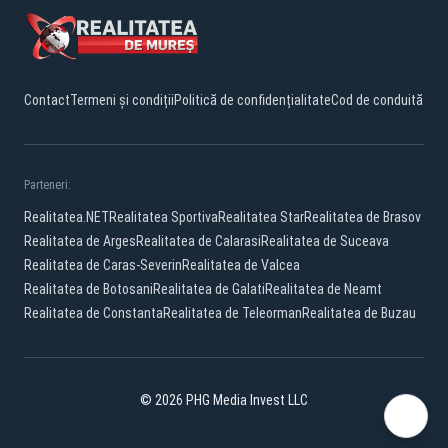
Contact
Termeni și condiții
Politică de confidențialitate
Cod de conduită
Parteneri:
Realitatea.NET
Realitatea Sportiva
Realitatea Star
Realitatea de Brasov
Realitatea de Arges
Realitatea de Calarasi
Realitatea de Suceava
Realitatea de Caras-Severin
Realitatea de Valcea
Realitatea de Botosani
Realitatea de Galati
Realitatea de Neamt
Realitatea de Constanta
Realitatea de Teleorman
Realitatea de Buzau
© 2026 PHG Media Invest LLC
Facebook
YouTube