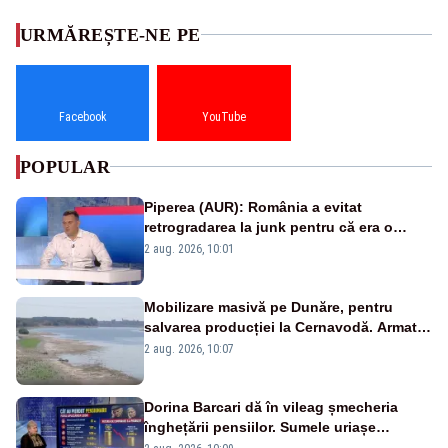
URMĂREȘTE-NE PE
Facebook
YouTube
POPULAR
Piperea (AUR): România a evitat
retrogradarea la junk pentru că era o
catastrofă pentru bănci și fondurile de
2 aug. 2026, 10:01
pensii
Mobilizare masivă pe Dunăre, pentru
salvarea producției la Cernavodă. Armata
va detona o stâncă și va devia apa
2 aug. 2026, 10:07
fluviului - IMAGINI AERIENE
Dorina Barcari dă în vileag șmecheria
înghețării pensiilor. Sumele uriașe
pierdute de fiecare român