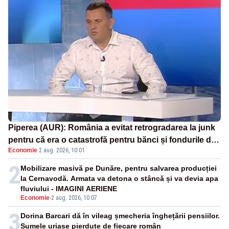
Piperea (AUR): România a evitat retrogradarea la junk
pentru că era o catastrofă pentru bănci și fondurile de
Economie
·
2 aug. 2026, 10:01
pensii
2
Mobilizare masivă pe Dunăre, pentru salvarea producției
la Cernavodă. Armata va detona o stâncă și va devia apa
fluviului - IMAGINI AERIENE
Economie
-
2 aug. 2026, 10:07
3
Dorina Barcari dă în vileag șmecheria înghețării pensiilor.
Sumele uriașe pierdute de fiecare român