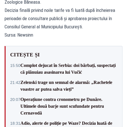
Zoologice Băneasa.
Decizia finală privind noile tarife va fi luată după încheierea
perioadei de consultare publică și aprobarea proiectului în
Consiliul General al Municipiului București.
Sursa: Newsinn
CITEȘTE ȘI
Complot dejucat în Serbia: doi bărbați, suspectați
15:50
că plănuiau asasinarea lui Vučić
Zelenski trage un semnal de alarmă: „Rachetele
21:42
voastre ar putea salva vieți”
Operațiune contra cronometru pe Dunăre.
20:07
Ultimele două barje sunt scufundate pentru
Cernavodă
Adio, alerte de poliție pe Waze? Decizia luată de
18:31