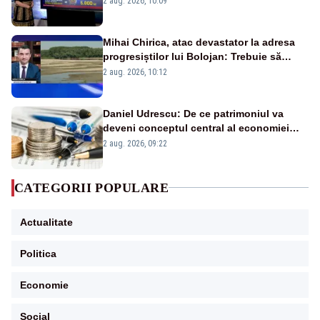
2 aug. 2026, 10:09
Mihai Chirica, atac devastator la adresa
progresiștilor lui Bolojan: Trebuie să
protejăm și natura, dar nu șținem omaneii
2 aug. 2026, 10:12
în stare permanentă de alertă
Daniel Udrescu: De ce patrimoniul va
deveni conceptul central al economiei
viitoare?
2 aug. 2026, 09:22
CATEGORII POPULARE
Actualitate
Politica
Economie
Social