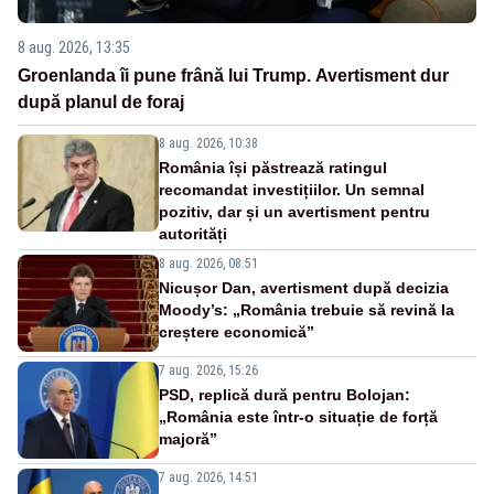
8 aug. 2026, 13:35
Groenlanda îi pune frână lui Trump. Avertisment dur
după planul de foraj
8 aug. 2026, 10:38
România își păstrează ratingul
recomandat investițiilor. Un semnal
pozitiv, dar și un avertisment pentru
autorități
8 aug. 2026, 08:51
Nicușor Dan, avertisment după decizia
Moody’s: „România trebuie să revină la
creștere economică”
7 aug. 2026, 15:26
PSD, replică dură pentru Bolojan:
„România este într-o situație de forță
majoră”
7 aug. 2026, 14:51