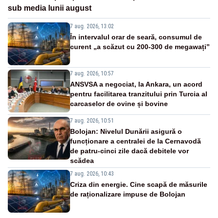
sub media lunii august
7 aug. 2026, 13:02
În intervalul orar de seară, consumul de
curent „a scăzut cu 200-300 de megawați”
7 aug. 2026, 10:57
ANSVSA a negociat, la Ankara, un acord
pentru facilitarea tranzitului prin Turcia al
carcaselor de ovine și bovine
7 aug. 2026, 10:51
Bolojan: Nivelul Dunării asigură o
funcționare a centralei de la Cernavodă
de patru-cinci zile dacă debitele vor
scădea
7 aug. 2026, 10:43
Criza din energie. Cine scapă de măsurile
de raționalizare impuse de Bolojan