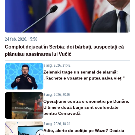
24 feb. 2026, 15:50
Complot dejucat în Serbia: doi bărbați, suspectați că
plănuiau asasinarea lui Vučić
8 aug. 2026, 21:42
Zelenski trage un semnal de alarmă:
„Rachetele voastre ar putea salva vieți”
8 aug. 2026, 20:07
Operațiune contra cronometru pe Dunăre.
Ultimele două barje sunt scufundate
pentru Cernavodă
8 aug. 2026, 18:31
Adio, alerte de poliție pe Waze? Decizia